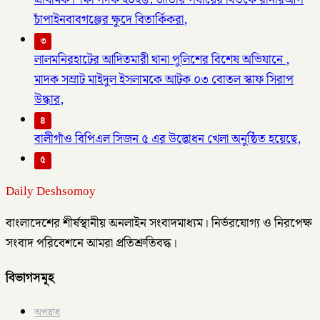
প্রাথমিক শিক্ষা পদক ২০২৬: জাতীয় পর্যায়ের বিতর্কে রানারআপ
চাঁপাইনবাবগঞ্জের ক্ষুদে বিতার্কিকরা,
৩
লালমনিরহাটের আদিতমারী থানা পুলিশের বিশেষ অভিযানে ,
মাদক সম্রাট মাইদুল ইসলামকে আটক ০৩ বোতল স্কাফ সিরাপ
উদ্ধার,
৪
বালীগাঁও বিপিএল সিজন ৫ এর উদ্ভোধন খেলা অনুষ্ঠিত হয়েছে,
৫
Daily Deshsomoy
বাংলাদেশের শীর্ষস্থানীয় অনলাইন সংবাদমাধ্যম। নির্ভরযোগ্য ও নিরপেক্ষ
সংবাদ পরিবেশনে আমরা প্রতিশ্রুতিবদ্ধ।
বিভাগসমূহ
অপরাধ