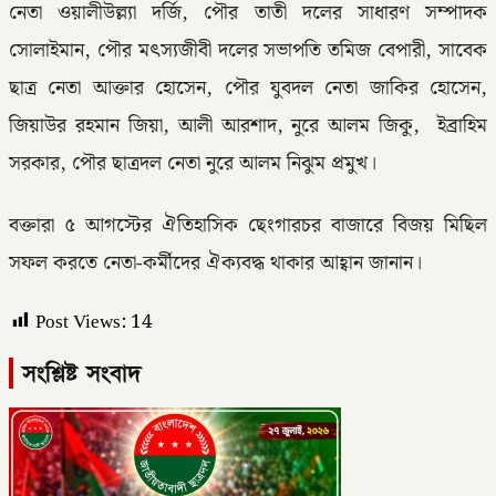
নেতা ওয়ালীউল্ল্যা দর্জি, পৌর তাতী দলের সাধারণ সম্পাদক
সোলাইমান, পৌর মৎস্যজীবী দলের সভাপতি তমিজ বেপারী, সাবেক
ছাত্র নেতা আক্তার হোসেন, পৌর যুবদল নেতা জাকির হোসেন,
জিয়াউর রহমান জিয়া, আলী আরশাদ, নুরে আলম জিকু, ইব্রাহিম
সরকার, পৌর ছাত্রদল নেতা নুরে আলম নিঝুম প্রমুখ।
বক্তারা ৫ আগস্টের ঐতিহাসিক ছেংগারচর বাজারে বিজয় মিছিল
সফল করতে নেতা-কর্মীদের ঐক্যবদ্ধ থাকার আহ্বান জানান।
Post Views:
14
সংশ্লিষ্ট সংবাদ