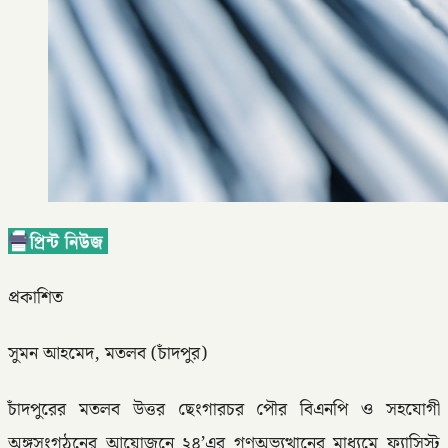
প্রকাশিত
সুমন আহমেদ, মতলব (চাঁদপুর)
চাঁদপুরের মতলব উত্তর ছেংগারচর পৌর বিএনপি ও সহযোগী
অঙ্গসংগঠনের আয়োজনে ২৪’এর গণঅভ্যুত্থানের মাধ্যমে ফ্যাসিস্ট