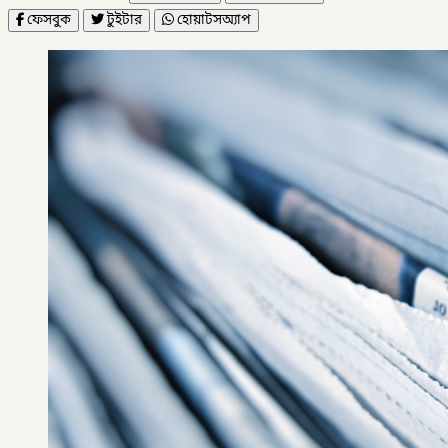
ফেসবুক
টুইটার
হোয়াটসঅ্যাপ