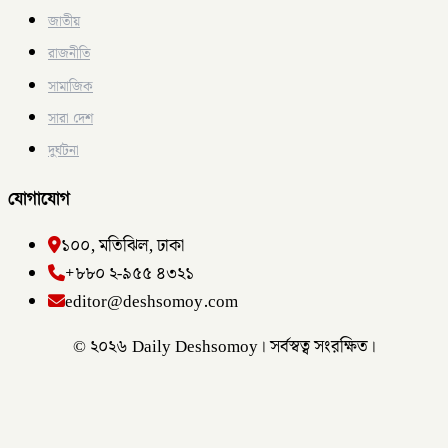
জাতীয়
রাজনীতি
সামাজিক
সারা দেশ
দুর্ঘটনা
যোগাযোগ
১০০, মতিঝিল, ঢাকা
+৮৮০ ২-৯৫৫ ৪৩২১
editor@deshsomoy.com
© ২০২৬ Daily Deshsomoy। সর্বস্বত্ব সংরক্ষিত।