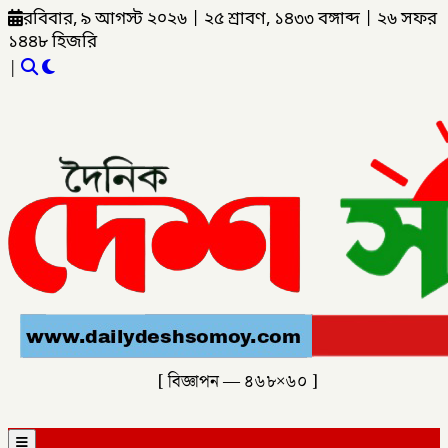
রবিবার, ৯ আগস্ট ২০২৬
|
২৫ শ্রাবণ, ১৪৩৩ বঙ্গাব্দ
|
২৬ সফর
১৪৪৮ হিজরি
|
[ বিজ্ঞাপন — ৪৬৮×৬০ ]