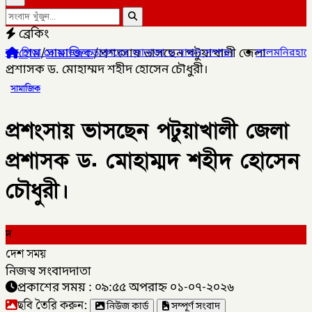
ব্রেকিং
হোম
/
সামাজিক
/
প্রশংসায় ভাসছেন পটুয়াখালী জেলা
াজ্জল ডাক্তারের জানাজা ও দাফন সম্পন্ন।
✦
লালমনিরহাটের ৫ উপজেলার ৪
প্রশাসক ড. মোহাম্মদ শহীদ হোসেন চৌধুরী।
সামাজিক
প্রশংসায় ভাসছেন পটুয়াখালী জেলা
প্রশাসক ড. মোহাম্মদ শহীদ হোসেন
চৌধুরী।
দ
দেশ সময়
নিজস্ব সংবাদদাতা
প্রকাশের সময় : ০৯:৫৫ অপরাহ্ন ০১-০৭-২০২৬
ছবি তৈরি করুন:
নিউজ কার্ড
সম্পূর্ণ সংবাদ