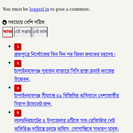
You must be
logged in
to post a comment.
সবচেয়ে বেশি পঠিত
আজ
এই সপ্তাহ
এই মাস
১
ব্রহ্মপুত্রে নিখোঁজের তিন দিন পর মিলল কৃষকের মরদেহ।
২
চাঁপাইনবাবগঞ্জ পুরাতন বাজারে সিসি রাস্তা ঢালাই কাজের
উদ্বোধন,
৩
চাঁপাইনবাবগঞ্জ সীমান্তে ৫৯ বিজিবির অভিযানে নেশাজাতীয়
সিরাপ ট্যাবলেট জব্দ,
৪
লালমনিরহাটের ৫ উপজেলার ৪টিতে সাব-রেজিস্ট্রার নেই
অতিরিক্ত দায়িত্বে চলছে অফিস, ভোগান্তিতে সাধারণ মানুষ;