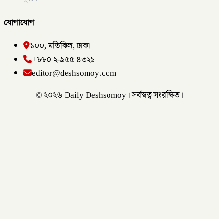
যোগাযোগ
১০০, মতিঝিল, ঢাকা
+৮৮০ ২-৯৫৫ ৪৩২১
editor@deshsomoy.com
© ২০২৬ Daily Deshsomoy। সর্বস্বত্ব সংরক্ষিত।