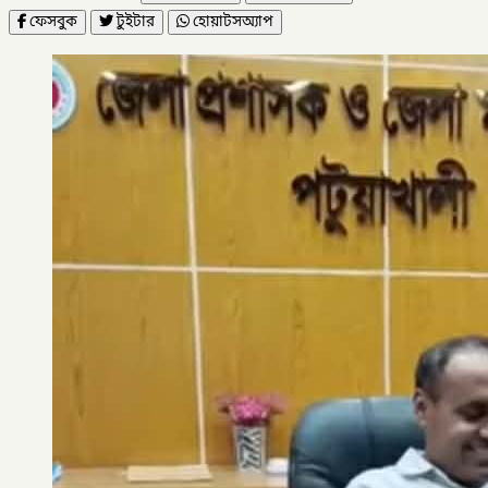
ফেসবুক
টুইটার
হোয়াটসঅ্যাপ