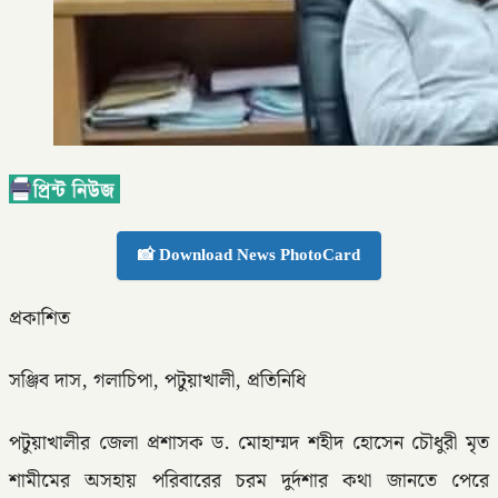
📸 Download News PhotoCard
প্রকাশিত
সঞ্জিব দাস, গলাচিপা, পটুয়াখালী, প্রতিনিধি
পটুয়াখালীর জেলা প্রশাসক ড. মোহাম্মদ শহীদ হোসেন চৌধুরী মৃত
শামীমের অসহায় পরিবারের চরম দুর্দশার কথা জানতে পেরে