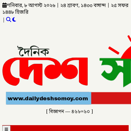
শনিবার, ৮ আগস্ট ২০২৬
|
২৪ শ্রাবণ, ১৪৩৩ বঙ্গাব্দ
|
২৫ সফর
১৪৪৮ হিজরি
|
[ বিজ্ঞাপন — ৪৬৮×৬০ ]