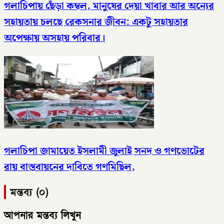
গলাচিপায় ছেঁড়া কম্বল, মানুষের দেয়া খাবার আর অন্যের
সহায়তায় চলছে রেকসনার জীবন: একটু সহায়তার
অপেক্ষায় অসহায় পরিবার।
গলাচিপা জামায়েত ইসলামী জুলাই সনদ ও গণভোটের
রায় বাস্তবায়নের দাবিতে গণমিছিল,
মন্তব্য (০)
আপনার মন্তব্য লিখুন