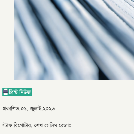
প্রকাশিত,০১, জুলাই,২০২৩
স্টাফ রিপোর্টার, শেখ সেলিম রেজাঃ