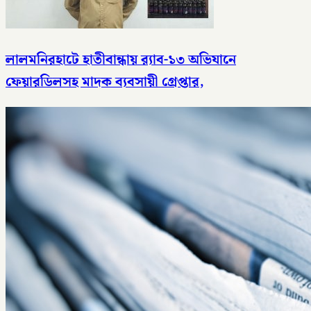
লালমনিরহাটে হাতীবান্ধায় র‌্যাব-১৩ অভিযানে
ফেয়ারডিলসহ মাদক ব্যবসায়ী গ্রেপ্তার,