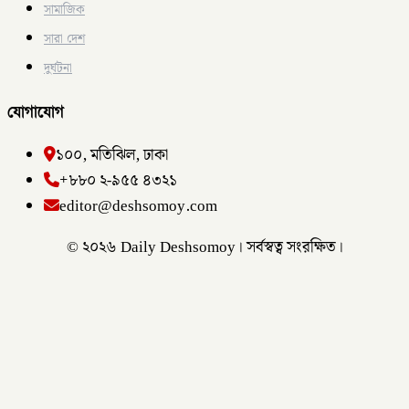
সামাজিক
সারা দেশ
দুর্ঘটনা
যোগাযোগ
১০০, মতিঝিল, ঢাকা
+৮৮০ ২-৯৫৫ ৪৩২১
editor@deshsomoy.com
© ২০২৬ Daily Deshsomoy। সর্বস্বত্ব সংরক্ষিত।