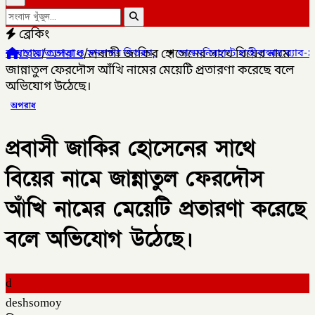
ব্রেকিং
হোম
/
অপরাধ
/
প্রবাসী জাকির হোসেনের সাথে বিয়ের নামে
পত্র বিতরণ,
✦
লালমনিরহাটে হাতীবান্ধায় র‌্যাব-১৩ অভিযানে ফেয়ারডিলসহ মা
জান্নাতুল ফেরদৌস আঁখি নামের মেয়েটি প্রতারণা করেছে বলে
অভিযোগ উঠেছে।
অপরাধ
প্রবাসী জাকির হোসেনের সাথে
বিয়ের নামে জান্নাতুল ফেরদৌস
আঁখি নামের মেয়েটি প্রতারণা করেছে
বলে অভিযোগ উঠেছে।
d
deshsomoy