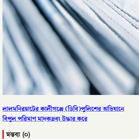
লালমনিরহাটের কালীগঞ্জে (ডিবি)পুলিশের অভিযানে
বিপুল পরিমাণ মাদকদ্রব্য উদ্ধার করে
মন্তব্য (০)