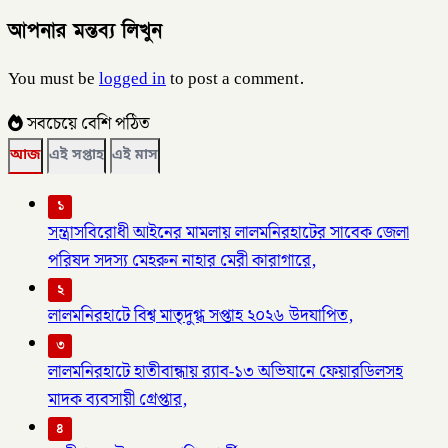
আপনার মন্তব্য লিখুন
You must be
logged in
to post a comment.
সবচেয়ে বেশি পঠিত
আজ
এই সপ্তাহ
এই মাস
১
সন্ত্রাসবিরোধী আইনের মামলায় লালমনিরহাটের সাবেক জেলা
পরিষদ সদস্য মেহরুন নাহার মেরী কারাগারে,
২
লালমনিরহাটে বিশ্ব মাতৃদুগ্ধ সপ্তাহ ২০২৬ উদযাপিত,
৩
লালমনিরহাটে হাতীবান্ধায় র‌্যাব-১৩ অভিযানে ফেয়ারডিলসহ
মাদক ব্যবসায়ী গ্রেপ্তার,
৪