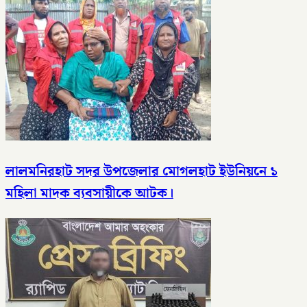
লালমনিরহাট সদর উপজেলার মোগলহাট ইউনিয়নে ১
মহিলা মাদক ব্যবসায়ীকে আটক।