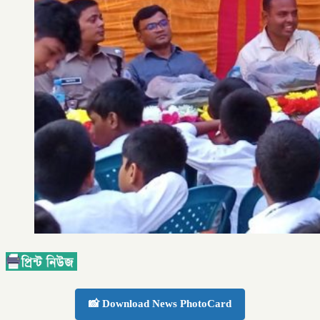
📸 Download News PhotoCard