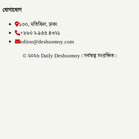
যোগাযোগ
১০০, মতিঝিল, ঢাকা
+৮৮০ ২-৯৫৫ ৪৩২১
editor@deshsomoy.com
© ২০২৬ Daily Deshsomoy। সর্বস্বত্ব সংরক্ষিত।