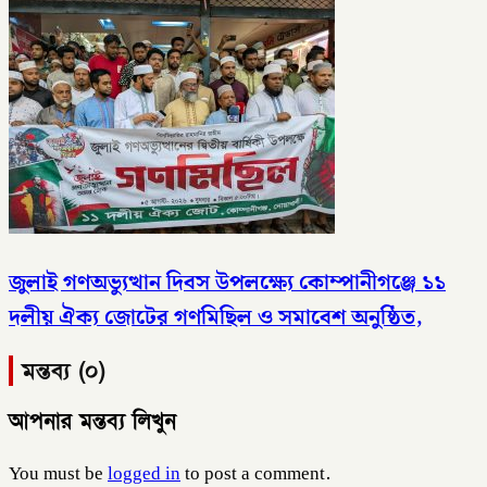
জুলাই গণঅভ্যুত্থান দিবস উপলক্ষ্যে কোম্পানীগঞ্জে ১১
দলীয় ঐক্য জোটের গণমিছিল ও সমাবেশ অনুষ্ঠিত,
মন্তব্য (০)
আপনার মন্তব্য লিখুন
You must be
logged in
to post a comment.