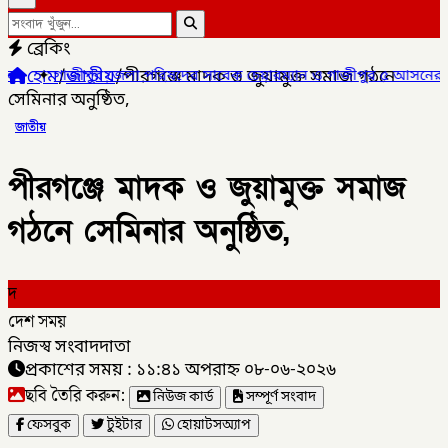
ব্রেকিং
হোম
/
জাতীয়
/
পীরগঞ্জে মাদক ও জুয়ামুক্ত সমাজ গঠনে
িষদের সাবেক চেয়ারম্যান ও গাজীপুর ৫ আসনের সাবেক সংসদ সদস্য আখতার
সেমিনার অনুষ্ঠিত,
জাতীয়
পীরগঞ্জে মাদক ও জুয়ামুক্ত সমাজ
গঠনে সেমিনার অনুষ্ঠিত,
দ
দেশ সময়
নিজস্ব সংবাদদাতা
প্রকাশের সময় : ১১:৪১ অপরাহ্ন ০৮-০৬-২০২৬
ছবি তৈরি করুন:
নিউজ কার্ড
সম্পূর্ণ সংবাদ
ফেসবুক
টুইটার
হোয়াটসঅ্যাপ