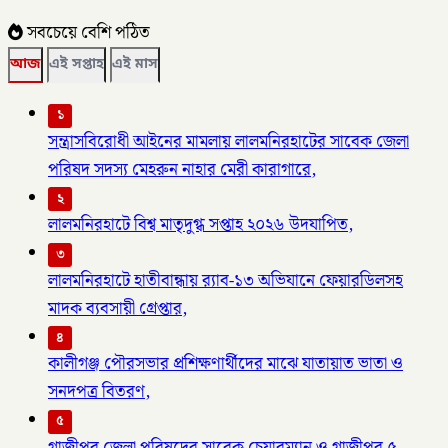
সবচেয়ে বেশি পঠিত
আজ
এই সপ্তাহ
এই মাস
১
সন্ত্রাসবিরোধী আইনের মামলায় লালমনিরহাটের সাবেক জেলা
পরিষদ সদস্য মেহরুন নাহার মেরী কারাগারে,
২
লালমনিরহাটে বিশ্ব মাতৃদুগ্ধ সপ্তাহ ২০২৬ উদযাপিত,
৩
লালমনিরহাটে হাতীবান্ধায় র‌্যাব-১৩ অভিযানে ফেয়ারডিলসহ
মাদক ব্যবসায়ী গ্রেপ্তার,
৪
কালীগঞ্জ পৌরসভার প্রশিক্ষণার্থীদের মাঝে যাতায়াত ভাতা ও
সনদপত্র বিতরণ,
৫
গাজীপুর জেলা পরিষদের সাবেক চেয়ারম্যান ও গাজীপুর ৫