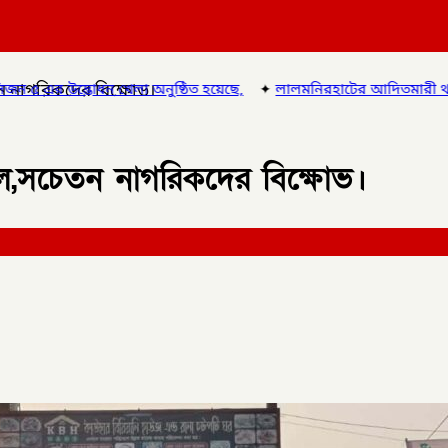
ন নাগরিকদের বিক্ষোভ।
ছে,
✦
লালমনিরহাটের আদিতমারী থানা পুলিশের বিশেষ অভিযানে , মাদক স
াল,সচেতন নাগরিকদের বিক্ষোভ।