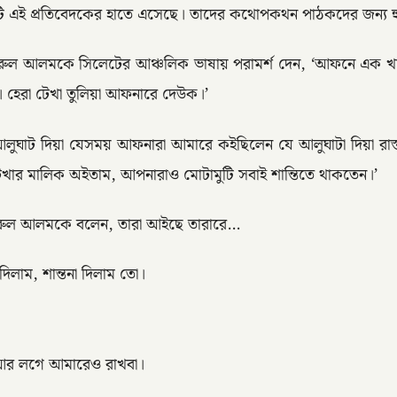
এই প্রতিবেদকের হাতে এসেছে। তাদের কথোপকথন পাঠকদের জন্য হুব
রুল আলমকে সিলেটের আঞ্চলিক ভাষায় পরামর্শ দেন, ‘আফনে এক খাম 
। হেরা টেখা তুলিয়া আফনারে দেউক।’
িয়া যেসময় আফনারা আমারে কইছিলেন যে আলুঘাটা দিয়া রাস্তা দিলাইন
ার মালিক অইতাম, আপনারাও মোটামুটি সবাই শান্তিতে থাকতেন।’
ামরুল আলমকে বলেন, তারা আইছে তারারে…
লাম, শান্তনা দিলাম তো।
আর লগে আমারেও রাখবা।