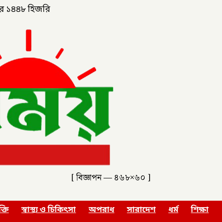
র ১৪৪৮ হিজরি
[ বিজ্ঞাপন — ৪৬৮×৬০ ]
ক্তি
স্বাস্থ্য ও চিকিৎসা
অপরাধ
সারাদেশ
ধর্ম
শিক্ষা