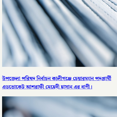
উপজেলা পরিষদ নির্বাচন কালীগঞ্জে চেয়ারম্যান পদপ্রার্থী
এডভোকেট আশরাফী মেহেদী হাসান এর বাণী।