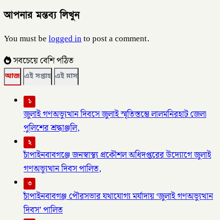
আপনার মন্তব্য লিখুন
You must be
logged in
to post a comment.
সবচেয়ে বেশি পঠিত
আজ
এই সপ্তাহ
এই মাস
১
জুলাই গণঅভ্যুত্থান দিবসে জুলাই স্মৃতিস্তম্ভে লালমনিরহাট জেলা
পুলিশের শ্রদ্ধাঞ্জলি,
২
চাঁপাইনবাবগঞ্জে জনস্বাস্থ্য প্রকৌশল অধিদপ্তরের উদ্যোগে জুলাই
গণঅভ্যুত্থান দিবস পালিত,
৩
চাঁপাইনবাবগঞ্জ পৌরসভার যথাযোগ্য মর্যাদায় ‘জুলাই গণঅভ্যুত্থান
দিবস’ পালিত