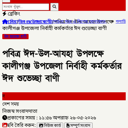
ব্রেকিং
হোম
/
ঈদ শুভেচ্ছা বাণী
/
পবিত্র ঈদ-উল-আযহা উপলক্ষে
ষে আলোচনা সভা ও বিশেষ মোনাজাত,
✦
গলাচিপায় ১০ পিস ইয়াবাসহ যুবক গ্রে
কালীগঞ্জ উপজেলা নির্বাহী কর্মকর্তার ঈদ শুভেচ্ছা বাণী
ঈদ শুভেচ্ছা বাণী
পবিত্র ঈদ-উল-আযহা উপলক্ষে
কালীগঞ্জ উপজেলা নির্বাহী কর্মকর্তার
ঈদ শুভেচ্ছা বাণী
দ
দেশ সময়
নিজস্ব সংবাদদাতা
প্রকাশের সময় : ১১:৫৬ অপরাহ্ন ২৬-০৫-২০২৬
ছবি তৈরি করুন:
নিউজ কার্ড
সম্পূর্ণ সংবাদ