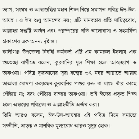
ত্যাগ, সংযম ও আত্মশুদ্ধির মহান শিক্ষা নিয়ে সমাগত পবিত্র ঈদ-উল-
আযহা। এ ঈদ শুধু আনন্দের নয়; এটি মানবতার প্রতি দায়িত্ববোধ,
আল্লাহর সন্তুষ্টি অর্জন এবং পরস্পরের প্রতি ভালোবাসা ও সহমর্মিতা
প্রকাশের এক অনন্য দৃষ্টান্ত।
কালীগঞ্জ উপজেলা নির্বাহী কর্মকর্তা এটি এম কামরুল ইসলাম এক
শুভেচ্ছা বাণীতে বলেন, কুরবানির মূল শিক্ষা হলো আত্মত্যাগ ও
তাকওয়া। পবিত্র কুরআনের সুরা হজ্বের ৩৭ নম্বর আয়াতে আল্লাহ
তাআলা ঘোষণা করেছেন-কুরবানির পশুর রক্ত বা মাংস তাঁর কাছে
পৌঁছায় না; বরং পৌঁছায় বান্দার তাকওয়া। তাই ঈদের প্রকৃত শিক্ষা
হলো অন্তরের পবিত্রতা ও আল্লাহভীতি অর্জন করা।
তিনি আরও বলেন, ঈদ-উল-আযহার এই পবিত্র দিনে সমাজে
সম্প্রীতি, ভ্রাতৃত্ব ও মানবিক মূল্যবোধ আরও সুদৃঢ় হোক।