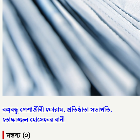
বঙ্গবন্ধু পেশাজীবী ফোরাম, প্রতিষ্ঠাতা সভাপতি,
তোফাজ্জল হোসেনের বানী
মন্তব্য (০)