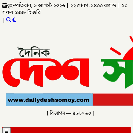
বৃহস্পতিবার, ৬ আগস্ট ২০২৬
|
২২ শ্রাবণ, ১৪৩৩ বঙ্গাব্দ
|
২৩
সফর ১৪৪৮ হিজরি
|
[ বিজ্ঞাপন — ৪৬৮×৬০ ]