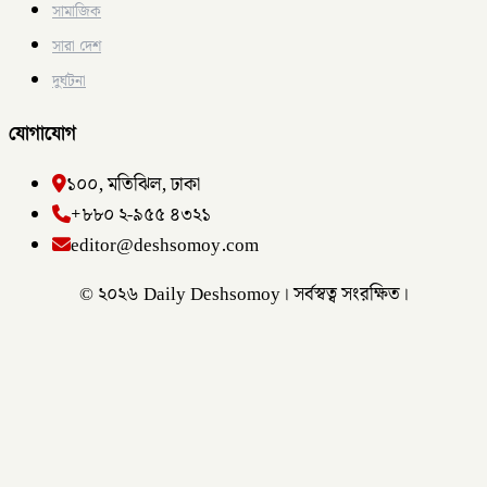
সামাজিক
সারা দেশ
দুর্ঘটনা
যোগাযোগ
১০০, মতিঝিল, ঢাকা
+৮৮০ ২-৯৫৫ ৪৩২১
editor@deshsomoy.com
© ২০২৬ Daily Deshsomoy। সর্বস্বত্ব সংরক্ষিত।