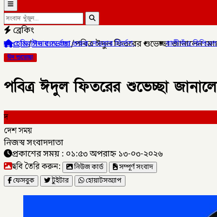
ব্রেকিং
হোম
/
ঈদ শুভেচ্ছা
/
পবিত্র ঈদুল ফিতরের শুভেচ্ছা জানালেন ম
 দেওয়ার নির্দেশ,
✦
✦
বালীগাঁও বিপিএল সিজন ৫ এর উদ্ভোধন খেলা অনুষ
ঈদ শুভেচ্ছা
পবিত্র ঈদুল ফিতরের শুভেচ্ছা জানা
দ
দেশ সময়
নিজস্ব সংবাদদাতা
প্রকাশের সময় : ০১:৫৩ অপরাহ্ন ১৩-০৩-২০২৬
ছবি তৈরি করুন:
নিউজ কার্ড
সম্পূর্ণ সংবাদ
ফেসবুক
টুইটার
হোয়াটসঅ্যাপ