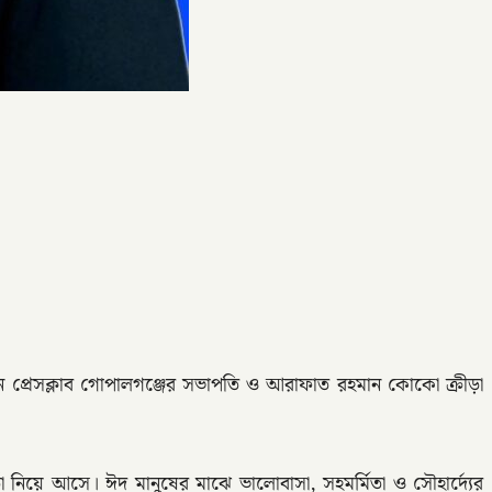
ন প্রেসক্লাব গোপালগঞ্জের সভাপতি ও আরাফাত রহমান কোকো ক্রীড়া
্তা নিয়ে আসে। ঈদ মানুষের মাঝে ভালোবাসা, সহমর্মিতা ও সৌহার্দ্যের