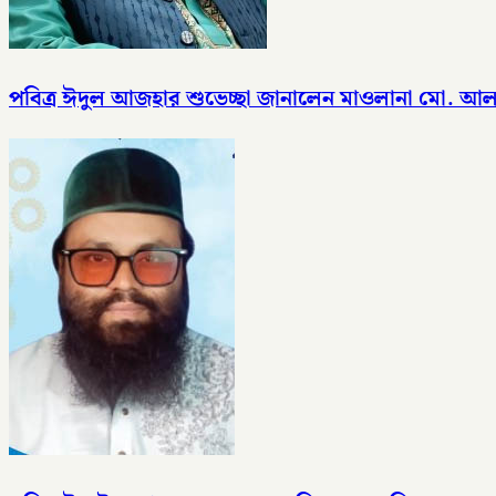
পবিত্র ঈদুল আজহার শুভেচ্ছা জানালেন মাওলানা মো. 