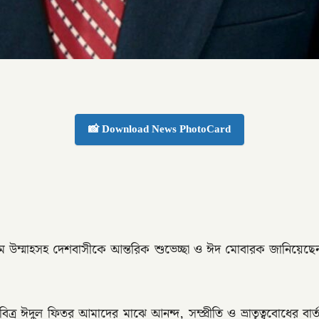
📸 Download News PhotoCard
ম উম্মাহসহ দেশবাসীকে আন্তরিক শুভেচ্ছা ও ঈদ মোবারক জানিয়েছে
িত্র ঈদুল ফিতর আমাদের মাঝে আনন্দ, সম্প্রীতি ও ভ্রাতৃত্ববোধের বার