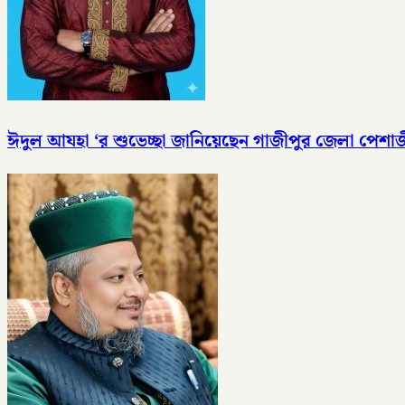
ঈদুল আযহা ‘র শুভেচ্ছা জানিয়েছেন গাজীপুর জেলা পেশা