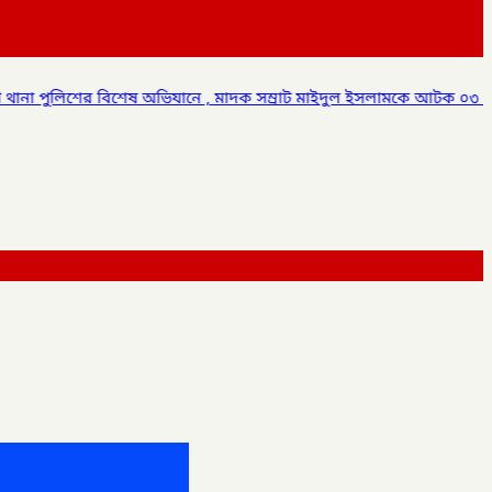
, মাদক সম্রাট মাইদুল ইসলামকে আটক ০৩ বোতল স্কাফ সিরাপ উদ্ধার,
✦