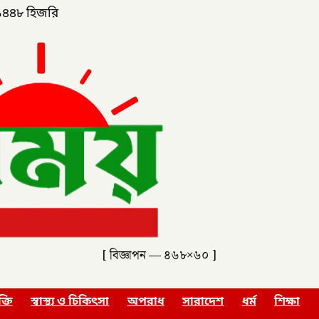
১৪৪৮ হিজরি
[ বিজ্ঞাপন — ৪৬৮×৬০ ]
ক্তি
স্বাস্থ্য ও চিকিৎসা
অপরাধ
সারাদেশ
ধর্ম
শিক্ষা