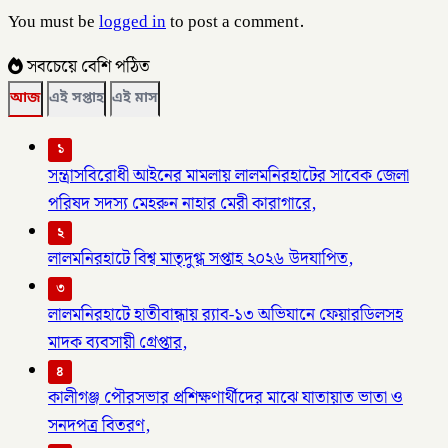
You must be
logged in
to post a comment.
সবচেয়ে বেশি পঠিত
আজ
এই সপ্তাহ
এই মাস
১
সন্ত্রাসবিরোধী আইনের মামলায় লালমনিরহাটের সাবেক জেলা
পরিষদ সদস্য মেহরুন নাহার মেরী কারাগারে,
২
লালমনিরহাটে বিশ্ব মাতৃদুগ্ধ সপ্তাহ ২০২৬ উদযাপিত,
৩
লালমনিরহাটে হাতীবান্ধায় র‌্যাব-১৩ অভিযানে ফেয়ারডিলসহ
মাদক ব্যবসায়ী গ্রেপ্তার,
৪
কালীগঞ্জ পৌরসভার প্রশিক্ষণার্থীদের মাঝে যাতায়াত ভাতা ও
সনদপত্র বিতরণ,