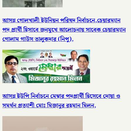
আসন্ন গোলখালী ইউনিয়ন পরিষদ নির্বাচনে,চেয়ারম্যান
পদ প্রার্থী হিসাবে জনমুখে আলোচনায় সাবেক চেয়ারম্যান
গোলাম গাউস তালুকদার (নিপু),
আসন্ন ইউপি নির্বাচনে মেম্বার পদপ্রার্থী হিসেবে দোয়া ও
সমর্থন প্রত্যাশী মোঃ মিজানুর রহমান মিলন,