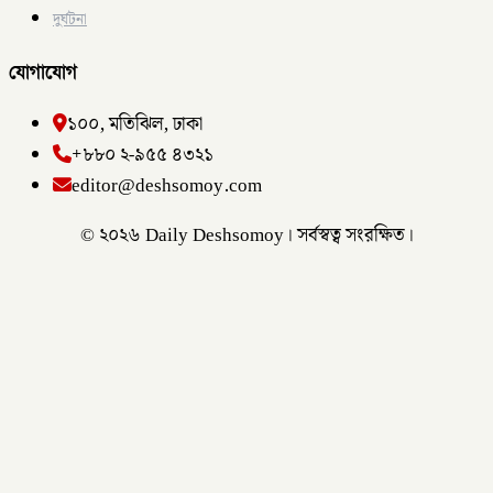
দুর্ঘটনা
যোগাযোগ
১০০, মতিঝিল, ঢাকা
+৮৮০ ২-৯৫৫ ৪৩২১
editor@deshsomoy.com
© ২০২৬ Daily Deshsomoy। সর্বস্বত্ব সংরক্ষিত।