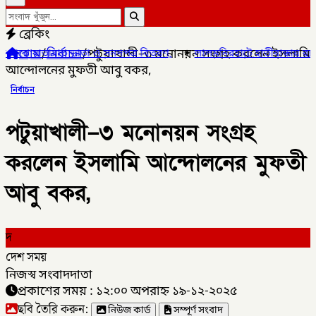
ব্রেকিং
হোম
/
নির্বাচন
/
পটুয়াখালী–৩ মনোনয়ন সংগ্রহ করলেন ইসলামি
যাতায়াত ভাতা ও সনদপত্র বিতরণ,
✦
লালমনিরহাটে হাতীবান্ধায় র‌্যাব-১৩ অভি
আন্দোলনের মুফতী আবু বকর,
নির্বাচন
পটুয়াখালী–৩ মনোনয়ন সংগ্রহ
করলেন ইসলামি আন্দোলনের মুফতী
আবু বকর,
দ
দেশ সময়
নিজস্ব সংবাদদাতা
প্রকাশের সময় : ১২:০০ অপরাহ্ন ১৯-১২-২০২৫
ছবি তৈরি করুন:
নিউজ কার্ড
সম্পূর্ণ সংবাদ