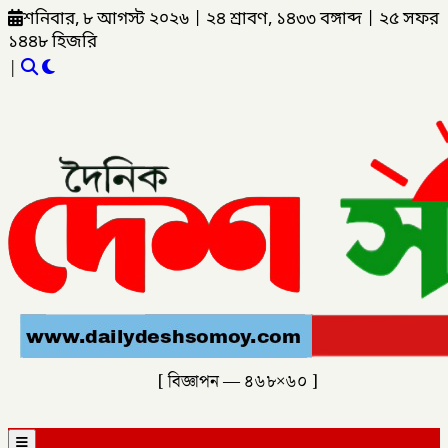
শনিবার, ৮ আগস্ট ২০২৬
|
২৪ শ্রাবণ, ১৪৩৩ বঙ্গাব্দ
|
২৫ সফর
১৪৪৮ হিজরি
|
[ বিজ্ঞাপন — ৪৬৮×৬০ ]