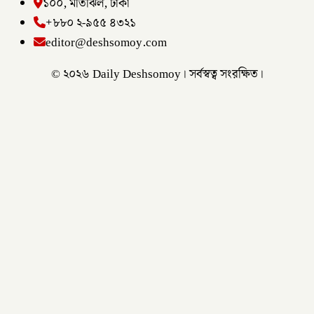
১০০, মতিঝিল, ঢাকা
+৮৮০ ২-৯৫৫ ৪৩২১
editor@deshsomoy.com
© ২০২৬ Daily Deshsomoy। সর্বস্বত্ব সংরক্ষিত।