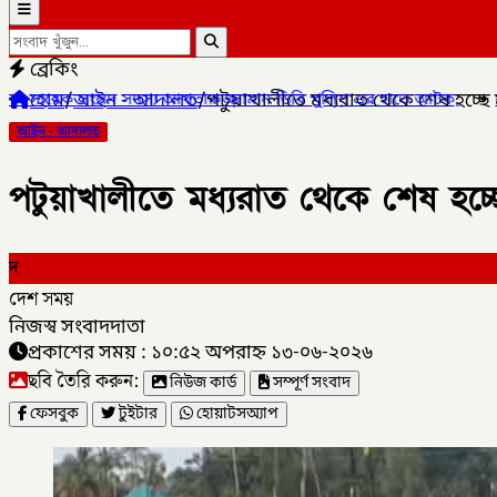
ব্রেকিং
হোম
/
আইন - আদালত
/
পটুয়াখালীতে মধ্যরাত থেকে শেষ হচ্ছে
য আখতারুজ্জামান ডিবি পুলিশ এর হাতে আটক,
✦
কালীগঞ্জ পৌরসভার প্রশি
আইন - আদালত
পটুয়াখালীতে মধ্যরাত থেকে শেষ হচ্
দ
দেশ সময়
নিজস্ব সংবাদদাতা
প্রকাশের সময় : ১০:৫২ অপরাহ্ন ১৩-০৬-২০২৬
ছবি তৈরি করুন:
নিউজ কার্ড
সম্পূর্ণ সংবাদ
ফেসবুক
টুইটার
হোয়াটসঅ্যাপ