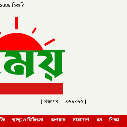
১৪৪৮ হিজরি
[ বিজ্ঞাপন — ৪৬৮×৬০ ]
ক্তি
স্বাস্থ্য ও চিকিৎসা
অপরাধ
সারাদেশ
ধর্ম
শিক্ষা