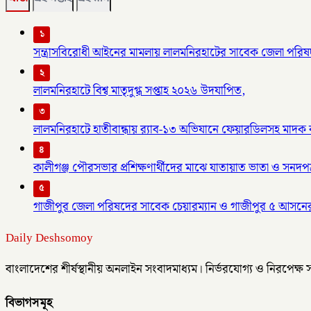
১
সন্ত্রাসবিরোধী আইনের মামলায় লালমনিরহাটের সাবেক জেলা পরিষদ
২
লালমনিরহাটে বিশ্ব মাতৃদুগ্ধ সপ্তাহ ২০২৬ উদযাপিত,
৩
লালমনিরহাটে হাতীবান্ধায় র‌্যাব-১৩ অভিযানে ফেয়ারডিলসহ মাদক ব্য
৪
কালীগঞ্জ পৌরসভার প্রশিক্ষণার্থীদের মাঝে যাতায়াত ভাতা ও সনদপ
৫
গাজীপুর জেলা পরিষদের সাবেক চেয়ারম্যান ও গাজীপুর ৫ আসনে
Daily Deshsomoy
বাংলাদেশের শীর্ষস্থানীয় অনলাইন সংবাদমাধ্যম। নির্ভরযোগ্য ও নিরপেক্ষ
বিভাগসমূহ