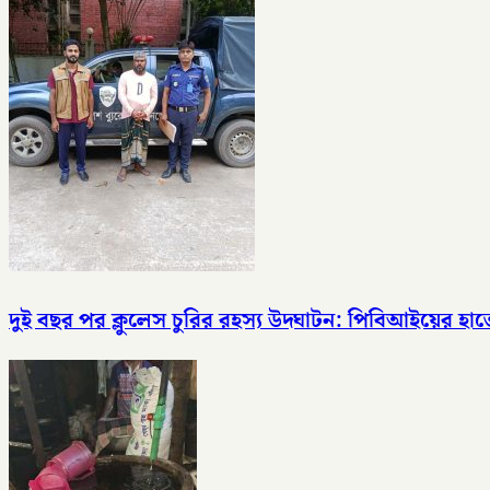
দুই বছর পর ক্লুলেস চুরির রহস্য উদ্ঘাটন: পিবিআইয়ের হা