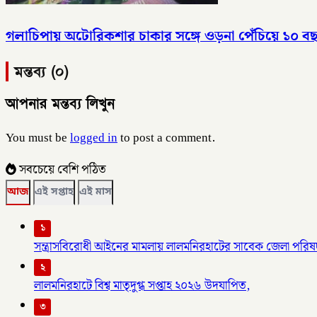
গলাচিপায় অটোরিকশার চাকার সঙ্গে ওড়না পেঁচিয়ে ১০ বছরে
মন্তব্য (০)
আপনার মন্তব্য লিখুন
You must be
logged in
to post a comment.
সবচেয়ে বেশি পঠিত
আজ
এই সপ্তাহ
এই মাস
১
সন্ত্রাসবিরোধী আইনের মামলায় লালমনিরহাটের সাবেক জেলা পরিষদ
২
লালমনিরহাটে বিশ্ব মাতৃদুগ্ধ সপ্তাহ ২০২৬ উদযাপিত,
৩