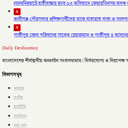
লালমনিরহাটে হাতীবান্ধায় র‌্যাব-১৩ অভিযানে ফেয়ারডিলসহ মাদক ব্য
৪
কালীগঞ্জ পৌরসভার প্রশিক্ষণার্থীদের মাঝে যাতায়াত ভাতা ও সনদপ
৫
গাজীপুর জেলা পরিষদের সাবেক চেয়ারম্যান ও গাজীপুর ৫ আসনে
Daily Deshsomoy
বাংলাদেশের শীর্ষস্থানীয় অনলাইন সংবাদমাধ্যম। নির্ভরযোগ্য ও নিরপেক্ষ
বিভাগসমূহ
অপরাধ
জাতীয়
রাজনীতি
সামাজিক
সারা দেশ