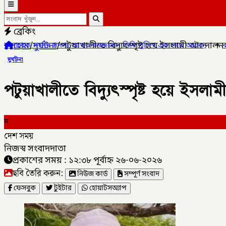
ব্রেকিং
হোম
/
দুর্ঘটনা
/
পটুয়াখালীতে বিদ্যুৎস্পৃষ্ট হয়ে ইসলামী আন্দোলন ন
স্য আখতারুজ্জামান ডিবি পুলিশ এর হাতে আটক,
✦
কালীগঞ্জ পৌরসভার প্র
দুর্ঘটনা
পটুয়াখালীতে বিদ্যুৎস্পৃষ্ট হয়ে ইসলাম
দ
দেশ সময়
নিজস্ব সংবাদদাতা
প্রকাশের সময় : ১২:৩৮ পূর্বাহ্ন ২৬-০৬-২০২৬
ছবি তৈরি করুন:
নিউজ কার্ড
সম্পূর্ণ সংবাদ
ফেসবুক
টুইটার
হোয়াটসঅ্যাপ