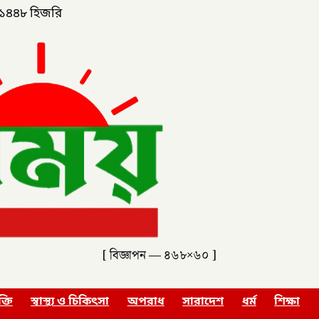
১৪৪৮ হিজরি
[ বিজ্ঞাপন — ৪৬৮×৬০ ]
ক্তি
স্বাস্থ্য ও চিকিৎসা
অপরাধ
সারাদেশ
ধর্ম
শিক্ষা