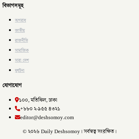
বিভাগসমূহ
অপরাধ
জাতীয়
রাজনীতি
সামাজিক
সারা দেশ
দুর্ঘটনা
যোগাযোগ
১০০, মতিঝিল, ঢাকা
+৮৮০ ২-৯৫৫ ৪৩২১
editor@deshsomoy.com
© ২০২৬ Daily Deshsomoy। সর্বস্বত্ব সংরক্ষিত।