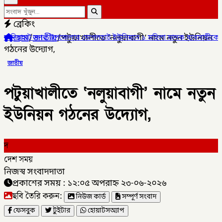
ব্রেকিং
হোম
/
জাতীয়
/
পটুয়াখালীতে ‘নলুয়াবাগী’ নামে নতুন ইউনিয়ন
দর উপজেলার মোগলহাট ইউনিয়নে ১ মহিলা মাদক ব্যবসায়ীকে আটক।
✦
গঠনের উদ্যোগ,
জাতীয়
পটুয়াখালীতে ‘নলুয়াবাগী’ নামে নতুন
ইউনিয়ন গঠনের উদ্যোগ,
দ
দেশ সময়
নিজস্ব সংবাদদাতা
প্রকাশের সময় : ১২:০৫ অপরাহ্ন ২৩-০৬-২০২৬
ছবি তৈরি করুন:
নিউজ কার্ড
সম্পূর্ণ সংবাদ
ফেসবুক
টুইটার
হোয়াটসঅ্যাপ