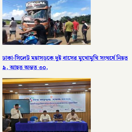
ঢাকা-সিলেট মহাসড়কে দুই বাসের মুখোমুখি সংঘর্ষে নিহত
৯, আহত অন্তত ৩০,