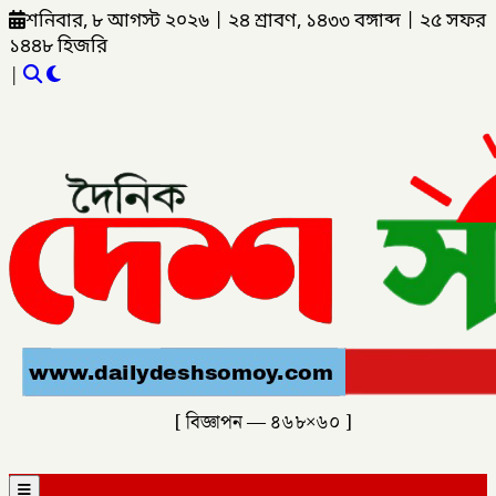
শনিবার, ৮ আগস্ট ২০২৬
|
২৪ শ্রাবণ, ১৪৩৩ বঙ্গাব্দ
|
২৫ সফর
১৪৪৮ হিজরি
|
[ বিজ্ঞাপন — ৪৬৮×৬০ ]