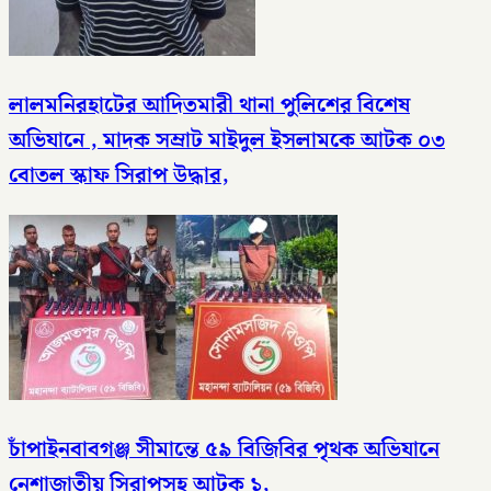
লালমনিরহাটের আদিতমারী থানা পুলিশের বিশেষ
অভিযানে , মাদক সম্রাট মাইদুল ইসলামকে আটক ০৩
বোতল স্কাফ সিরাপ উদ্ধার,
চাঁপাইনবাবগঞ্জ সীমান্তে ৫৯ বিজিবির পৃথক অভিযানে
নেশাজাতীয় সিরাপসহ আটক ১,