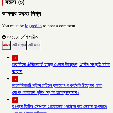
মন্তব্য (০)
আপনার মন্তব্য লিখুন
You must be
logged in
to post a comment.
সবচেয়ে বেশি পঠিত
আজ
এই সপ্তাহ
এই মাস
১
হারাটীতে ঐতিহ্যবাহী হাডুডু খেলার উদ্বোধন, গ্রামীণ সংস্কৃতি চর্চার
আহ্বান,
২
লালমনিরহাট পুলিশ লাইন্সে বৃক্ষরোপণ কর্মসূচি উদ্বোধন, চারা
রোপণ করলেন পুলিশ সুপার আসাদুজ্জামান।
৩
রংপুরে ফিলিং স্টেশনে গ্রাহকদের পেট্রোল কম দেয়ার অপরাধে