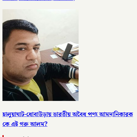
হালুয়াঘাট-ধোবাউড়ায় ভারতীয় অবৈধ পণ্য আমদানিকারক
কে এই গরু আলম?