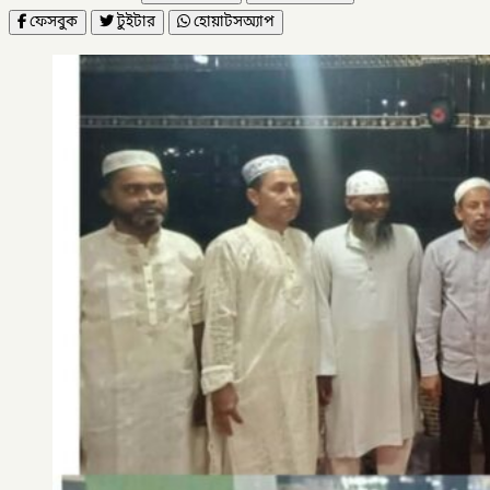
ফেসবুক
টুইটার
হোয়াটসঅ্যাপ