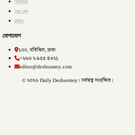
সামাজিক
সারা দেশ
দুর্ঘটনা
যোগাযোগ
১০০, মতিঝিল, ঢাকা
+৮৮০ ২-৯৫৫ ৪৩২১
editor@deshsomoy.com
© ২০২৬ Daily Deshsomoy। সর্বস্বত্ব সংরক্ষিত।