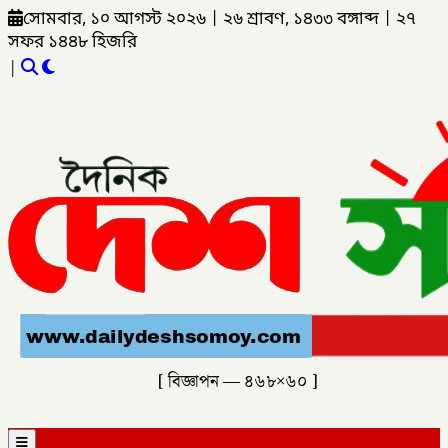
সোমবার, ১০ আগস্ট ২০২৬
|
২৬ শ্রাবণ, ১৪৩৩ বঙ্গাব্দ
|
২৭
সফর ১৪৪৮ হিজরি
|
[ বিজ্ঞাপন — ৪৬৮×৬০ ]