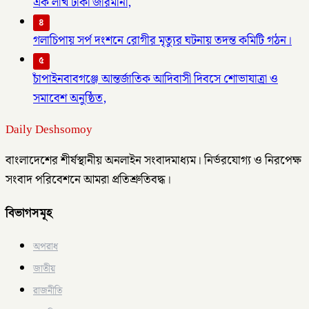
এক লাখ টাকা জরিমানা,
৪
গলাচিপায় সর্প দংশনে রোগীর মৃত্যুর ঘটনায় তদন্ত কমিটি গঠন।
৫
চাঁপাইনবাবগঞ্জে আন্তর্জাতিক আদিবাসী দিবসে শোভাযাত্রা ও
সমাবেশ অনুষ্ঠিত,
Daily Deshsomoy
বাংলাদেশের শীর্ষস্থানীয় অনলাইন সংবাদমাধ্যম। নির্ভরযোগ্য ও নিরপেক্ষ
সংবাদ পরিবেশনে আমরা প্রতিশ্রুতিবদ্ধ।
বিভাগসমূহ
অপরাধ
জাতীয়
রাজনীতি