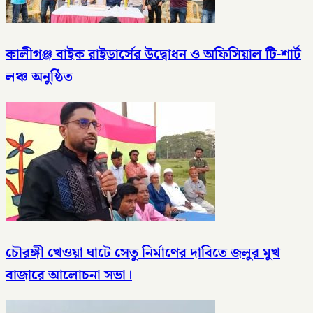
কালীগঞ্জ বাইক রাইডার্সের উদ্বোধন ও অফিসিয়াল টি-শার্ট
লঞ্চ অনুষ্ঠিত
চৌরঙ্গী খেওয়া ঘাটে সেতু নির্মাণের দাবিতে জলুর মুখ
বাজারে আলোচনা সভা।