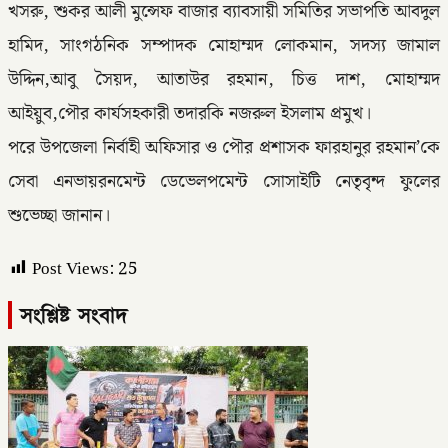
খসরু, শুকর আলী মুন্সেফ বাজার ব্যাবসায়ী সমিতির সভাপতি আবদুল
হামিদ, সাংগঠনিক সম্পাদক মোহাম্মদ লোকমান, সদস্য জামাল
উদ্দিন,আবু সৈয়দ, আতাউর রহমান, চিত্ত দাশ, মোহাম্মদ
আইয়ুব,পৌর কার্যসহকারী তদারকি নজরুল ইসলাম প্রমুখ।
পরে উপজেলা নির্বাহী অফিসার ও পৌর প্রশাসক ফারহানুর রহমান’কে
সেবা এনভায়রনমেন্ট ডেভেলপমেন্ট সোসাইটি নেতৃবৃন্দ ফুলের
শুভেচ্ছা জানান।
Post Views:
25
সংশ্লিষ্ট সংবাদ