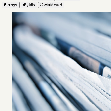
ফেসবুক
টুইটার
হোয়াটসঅ্যাপ