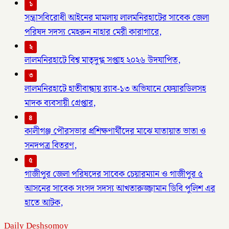
১
সন্ত্রাসবিরোধী আইনের মামলায় লালমনিরহাটের সাবেক জেলা
পরিষদ সদস্য মেহরুন নাহার মেরী কারাগারে,
২
লালমনিরহাটে বিশ্ব মাতৃদুগ্ধ সপ্তাহ ২০২৬ উদযাপিত,
৩
লালমনিরহাটে হাতীবান্ধায় র‌্যাব-১৩ অভিযানে ফেয়ারডিলসহ
মাদক ব্যবসায়ী গ্রেপ্তার,
৪
কালীগঞ্জ পৌরসভার প্রশিক্ষণার্থীদের মাঝে যাতায়াত ভাতা ও
সনদপত্র বিতরণ,
৫
গাজীপুর জেলা পরিষদের সাবেক চেয়ারম্যান ও গাজীপুর ৫
আসনের সাবেক সংসদ সদস্য আখতারুজ্জামান ডিবি পুলিশ এর
হাতে আটক,
Daily Deshsomoy