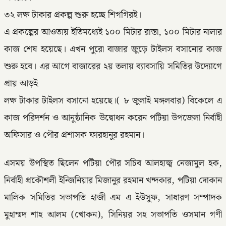
৩২ লক্ষ টাকার প্রকল্প শুরু হচ্ছে শিগগিরই।
এ প্রকল্পের আওতায় ইতিমধ্যেই ১০০ মিটার রাস্তা, ১০০ মিটার নালার
কাজ শেষ হয়েছে। এখন পুরো বাজার জুড়ে টাইলস বসানোর কাজ
শুরু হবে। এর আগে বাজারের ২য় তলায় ব্যাবসায়ি সমিতির উদ্যোগে
প্রায় আড়ই
লক্ষ টাকার টাইলস বসানো হয়েছে।( ৮ জুলাই মঙ্গলবার) বিকেলে এ
কাজ পরিদর্শন ও আনুষ্ঠানিক উদ্বোধন করেন পটিয়া উপজেলা নির্বাহী
অফিসার ও পৌর প্রশাসক ফারহানুর রহমান।
এসময় উপস্থিত ছিলেন পটিয়া পৌর সচিব আলহাজ্ব নেজামুল হক,
নির্বাহী প্রকৌশলী ইন্জিনিয়ার মিজানুর রহমান খন্দকার, পটিয়া দোকান
মালিক সমিতির সভাপতি হাজী এম এ ইউসুফ, সাধারণ সম্পাদক
মুহাম্মদ শাহ আলম (খোকন), সিনিয়র সহ সভাপতি ওসমান গণী