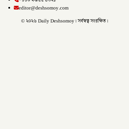
+৮৮০ ২-৯৫৫ ৪৩২১
editor@deshsomoy.com
© ২০২৬ Daily Deshsomoy। সর্বস্বত্ব সংরক্ষিত।