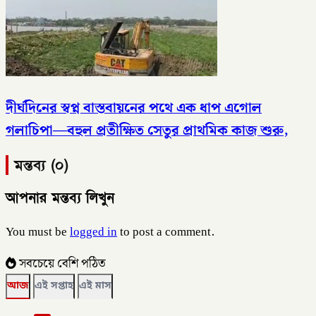
দীর্ঘদিনের স্বপ্ন বাস্তবায়নের পথে এক ধাপ এগোল
গলাচিপা—বহুল প্রতীক্ষিত সেতুর প্রাথমিক কাজ শুরু,
মন্তব্য (০)
আপনার মন্তব্য লিখুন
You must be
logged in
to post a comment.
সবচেয়ে বেশি পঠিত
আজ
এই সপ্তাহ
এই মাস