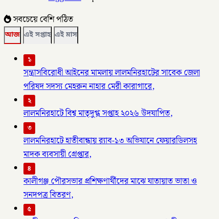
সবচেয়ে বেশি পঠিত
আজ
এই সপ্তাহ
এই মাস
১
সন্ত্রাসবিরোধী আইনের মামলায় লালমনিরহাটের সাবেক জেলা
পরিষদ সদস্য মেহরুন নাহার মেরী কারাগারে,
২
লালমনিরহাটে বিশ্ব মাতৃদুগ্ধ সপ্তাহ ২০২৬ উদযাপিত,
৩
লালমনিরহাটে হাতীবান্ধায় র‌্যাব-১৩ অভিযানে ফেয়ারডিলসহ
মাদক ব্যবসায়ী গ্রেপ্তার,
৪
কালীগঞ্জ পৌরসভার প্রশিক্ষণার্থীদের মাঝে যাতায়াত ভাতা ও
সনদপত্র বিতরণ,
৫