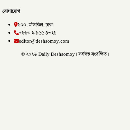
যোগাযোগ
১০০, মতিঝিল, ঢাকা
+৮৮০ ২-৯৫৫ ৪৩২১
editor@deshsomoy.com
© ২০২৬ Daily Deshsomoy। সর্বস্বত্ব সংরক্ষিত।