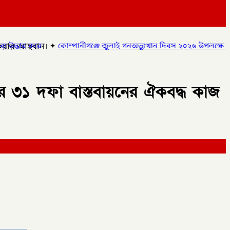
জ করার আহবান।
নীগঞ্জে জুলাই গনঅভ্যুত্থান দিবস ২০২৬ উপলক্ষে আলোচনা সভা ও বিশেষ ম
ার ৩১ দফা বাস্তবায়নের ঐকবদ্ধ কাজ