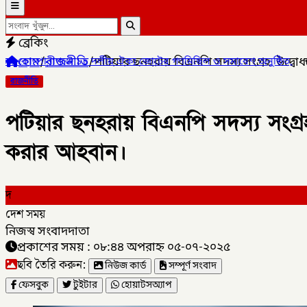
ব্রেকিং
হোম
/
রাজনীতি
/
পটিয়ার ছনহরায় বিএনপি সদস্য সংগ্রহ উদ্বো
দলীয় ঐক্য জোটের গণমিছিল ও সমাবেশ অনুষ্ঠিত,
✦
লালমনিরহাটের কালীগঞ্জে
রাজনীতি
পটিয়ার ছনহরায় বিএনপি সদস্য সংগ্র
করার আহবান।
দ
দেশ সময়
নিজস্ব সংবাদদাতা
প্রকাশের সময় : ০৮:৪৪ অপরাহ্ন ০৫-০৭-২০২৫
ছবি তৈরি করুন:
নিউজ কার্ড
সম্পূর্ণ সংবাদ
ফেসবুক
টুইটার
হোয়াটসঅ্যাপ