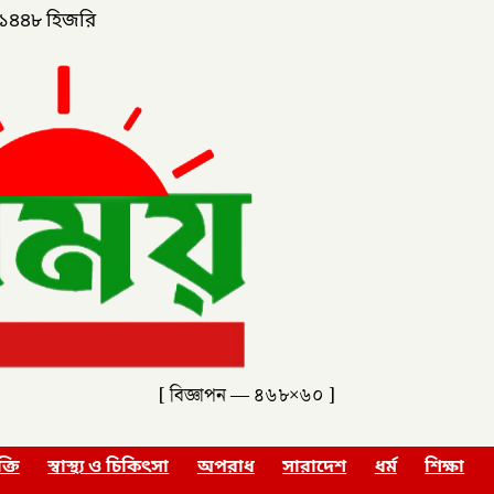
১৪৪৮ হিজরি
[ বিজ্ঞাপন — ৪৬৮×৬০ ]
ক্তি
স্বাস্থ্য ও চিকিৎসা
অপরাধ
সারাদেশ
ধর্ম
শিক্ষা