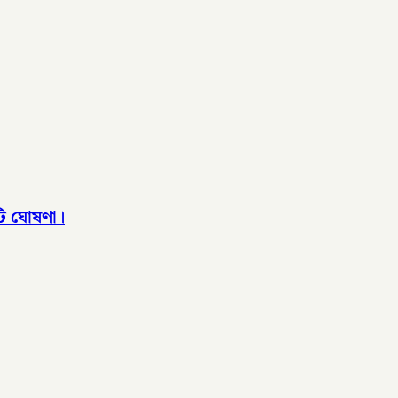
টি ঘোষণা।