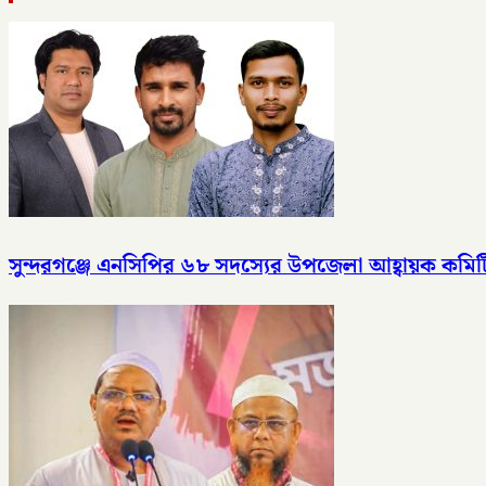
সুন্দরগঞ্জে এনসিপির ৬৮ সদস্যের উপজেলা আহ্বায়ক কমি