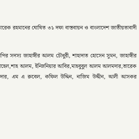
 তারেক রহমানের ঘোষিত ৩১ দফা বাস্তবায়ন ও বাংলাদেশ জাতীয়তাবাদী
 সদস্য জাহাঙ্গীর আলম চৌধুরী, শাহাদাত হোসেন সুমন, জাহাঙ্গীর
 সোহেল,শাহ আলম, ইন্জিনিয়ার আবির,মাহবুবুল আলম আলমদার,তারেক
কদার, এম এ রুবেল, কফিল উদ্দিন, নাজিম উদ্দীন, আলী আসকর