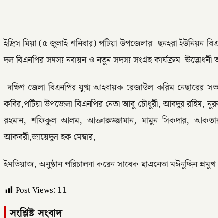
ইদ্রিস মিয়া (৫ জুলাই শনিবার) পটিয়া উপজেলার ছনহরা ইউনিয়ন বিএন
দল বিএনপির সদস্য নবায়ন ও নতুন সদস্য সংগ্রহ কার্যক্রম ঊদ্ভোধনী 
দক্ষিণ জেলা বিএনপির যুগ্ম আহবায়ক রেজাউল করিম নেছারের সভাপত
কবির,পটিয়া উপজেলা বিএনপির নেতা আবু চৌধুরী, আবদুর রহিম, নুর
রহমান, শফিকুল আলম, আক্তারুজ্জামান, মামুন সিকদার, আকত
আকবরী,জায়েদুল হক মেম্বার,
ইমতিয়াজ, অনুষ্ঠান পরিচালনা করেন সাবেক ছাএনেতা মঈনুদ্দিন প্রমুখ
Post Views:
11
সংশ্লিষ্ট সংবাদ