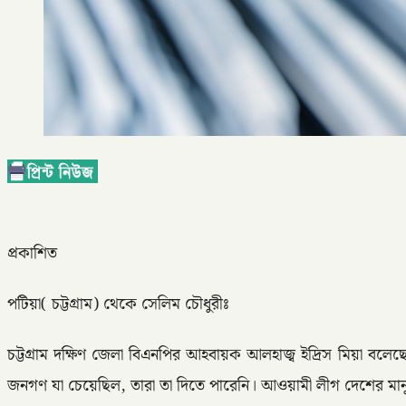
প্রকাশিত
পটিয়া( চট্টগ্রাম) থেকে সেলিম চৌধুরীঃ
চট্টগ্রাম দক্ষিণ জেলা বিএনপির আহবায়ক আলহাজ্ব ইদ্রিস মিয়া ব
জনগণ যা চেয়েছিল, তারা তা দিতে পারে‌নি। আওয়ামী লীগ দেশের মান