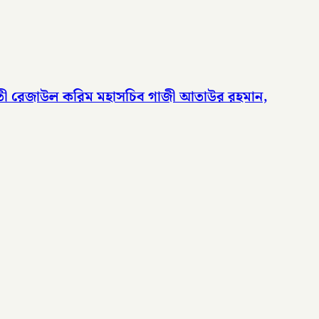
ফতী রেজাউল করিম মহাসচিব গাজী আতাউর রহমান,