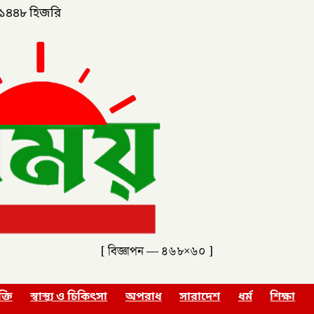
১৪৪৮ হিজরি
[ বিজ্ঞাপন — ৪৬৮×৬০ ]
ক্তি
স্বাস্থ্য ও চিকিৎসা
অপরাধ
সারাদেশ
ধর্ম
শিক্ষা