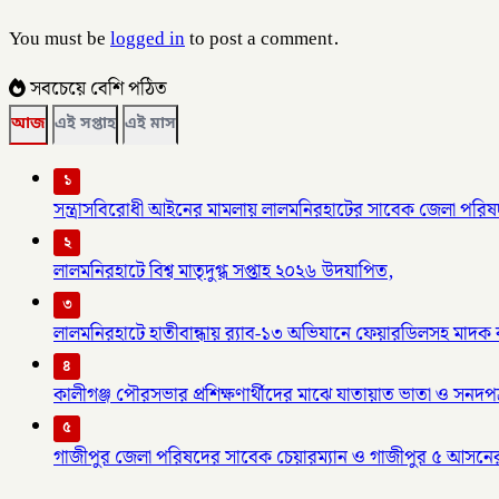
You must be
logged in
to post a comment.
সবচেয়ে বেশি পঠিত
আজ
এই সপ্তাহ
এই মাস
১
সন্ত্রাসবিরোধী আইনের মামলায় লালমনিরহাটের সাবেক জেলা পরিষদ
২
লালমনিরহাটে বিশ্ব মাতৃদুগ্ধ সপ্তাহ ২০২৬ উদযাপিত,
৩
লালমনিরহাটে হাতীবান্ধায় র‌্যাব-১৩ অভিযানে ফেয়ারডিলসহ মাদক ব্য
৪
কালীগঞ্জ পৌরসভার প্রশিক্ষণার্থীদের মাঝে যাতায়াত ভাতা ও সনদপ
৫
গাজীপুর জেলা পরিষদের সাবেক চেয়ারম্যান ও গাজীপুর ৫ আসনে