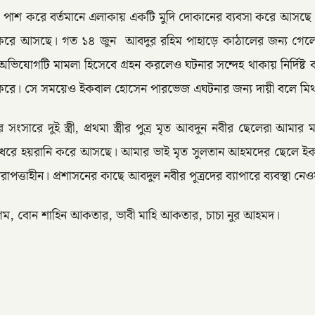
এস পাশ করে বর্তমানে এলাকায় একটি মুদি দোকানের ব্যবসা করে আসছে
্ত্র করে আসছে। গত ১৪ জুন আবদুর রহিম পাহাড়ে কাঠালের জন্য গেল
িশ অভিযোগটি মামলা হিসেবে গ্রহন করলেও ঘটনার সন্দেহ থাকায় নির
করে। সে সময়েও ইকবাল হোসেন পারভেজ এঘটনার জন্য দায়ী বলে মিথ্
সারে দুই স্ত্রী, প্রথমা স্ত্রীর পুত্র মৃত আবদুন নবীর ছেলেরা আমার
ন ধরে হয়রানি করে আসছে। আমার ভাই মৃত সুলতান আহমদের ছেলে ইকব
পত্তাহীন। প্রশাসনের কাছে আবদুল নবীর পূত্রদের ব্যাপারে ব্যবস্থা নেও
বেগম, বোন শাহিন আকতার, ভাবী মাহি আকতার, চাচা নুর আহমদ।