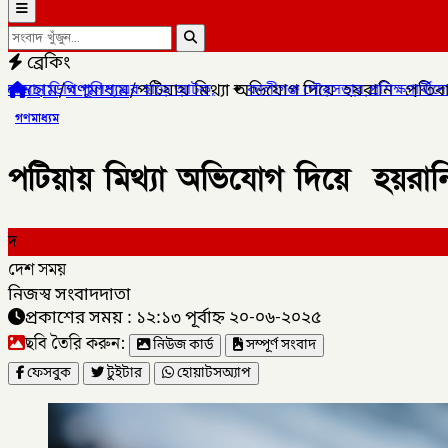
ব্রেকিং
হোম
/
গণমাধ্যম
/
পটিয়ায় মিথ্যা অভিযোগ দিয়ে হয়রানি প্রতিবা
তে আটক,
✦
কালীগঞ্জ পৌরসভার প্রশিক্ষণার্থীদের মাঝে যাতায়াত ভাতা ও সন
গণমাধ্যম
পটিয়ায় মিথ্যা অভিযোগ দিয়ে হয়রানি
দ
দেশ সময়
নিজস্ব সংবাদদাতা
প্রকাশের সময় : ১২:১৩ পূর্বাহ্ন ২০-০৬-২০২৫
ছবি তৈরি করুন:
নিউজ কার্ড
সম্পূর্ণ সংবাদ
ফেসবুক
টুইটার
হোয়াটসঅ্যাপ