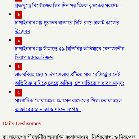
ব্রহ্মপুত্রে নিখোঁজের তিন দিন পর মিলল কৃষকের মরদেহ।
২
চাঁপাইনবাবগঞ্জ পুরাতন বাজারে সিসি রাস্তা ঢালাই কাজের
উদ্বোধন,
৩
চাঁপাইনবাবগঞ্জ সীমান্তে ৫৯ বিজিবির অভিযানে নেশাজাতীয়
সিরাপ ট্যাবলেট জব্দ,
৪
লালমনিরহাটের ৫ উপজেলার ৪টিতে সাব-রেজিস্ট্রার নেই
অতিরিক্ত দায়িত্বে চলছে অফিস, ভোগান্তিতে সাধারণ মানুষ;
৫
সাংবাদিক মোয়াজ্জেম হোসেন রাসেলের পিতা তোফাজ্জল
ডাক্তারের জানাজা ও দাফন সম্পন্ন।
Daily Deshsomoy
বাংলাদেশের শীর্ষস্থানীয় অনলাইন সংবাদমাধ্যম। নির্ভরযোগ্য ও নিরপেক্ষ