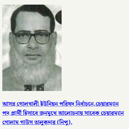
আসন্ন গোলখালী ইউনিয়ন পরিষদ নির্বাচনে,চেয়ারম্যান
পদ প্রার্থী হিসাবে জনমুখে আলোচনায় সাবেক চেয়ারম্যান
গোলাম গাউস তালুকদার (নিপু),