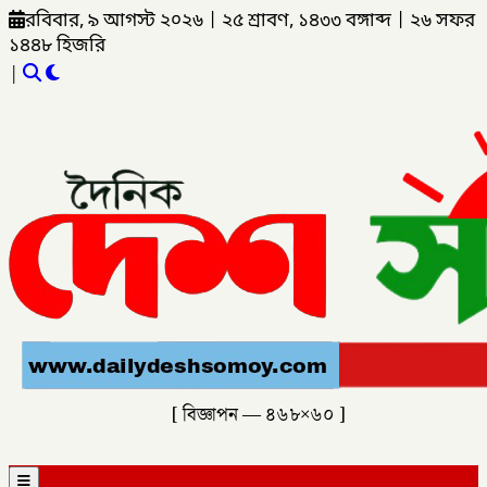
রবিবার, ৯ আগস্ট ২০২৬
|
২৫ শ্রাবণ, ১৪৩৩ বঙ্গাব্দ
|
২৬ সফর
১৪৪৮ হিজরি
|
[ বিজ্ঞাপন — ৪৬৮×৬০ ]