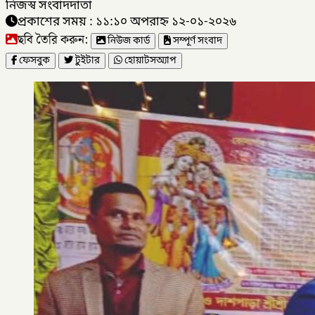
নিজস্ব সংবাদদাতা
প্রকাশের সময় : ১১:১০ অপরাহ্ন ১২-০১-২০২৬
ছবি তৈরি করুন:
নিউজ কার্ড
সম্পূর্ণ সংবাদ
ফেসবুক
টুইটার
হোয়াটসঅ্যাপ