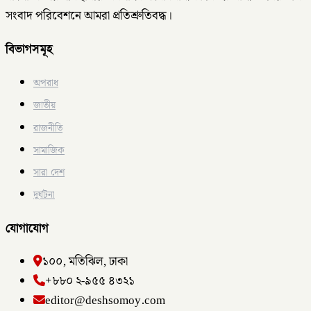
সংবাদ পরিবেশনে আমরা প্রতিশ্রুতিবদ্ধ।
বিভাগসমূহ
অপরাধ
জাতীয়
রাজনীতি
সামাজিক
সারা দেশ
দুর্ঘটনা
যোগাযোগ
১০০, মতিঝিল, ঢাকা
+৮৮০ ২-৯৫৫ ৪৩২১
editor@deshsomoy.com