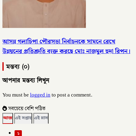
আসন্ন গলাচিপা পৌরসভা নির্বাচনকে সামনে রেখে
উন্নয়নের প্রতিশ্রুতি ব্যক্ত করছে মোঃ নাজমুল হুদা রিপন।
মন্তব্য (০)
আপনার মন্তব্য লিখুন
You must be
logged in
to post a comment.
সবচেয়ে বেশি পঠিত
আজ
এই সপ্তাহ
এই মাস
১