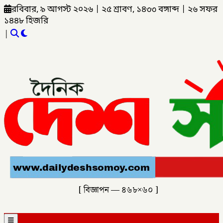
রবিবার, ৯ আগস্ট ২০২৬
|
২৫ শ্রাবণ, ১৪৩৩ বঙ্গাব্দ
|
২৬ সফর
১৪৪৮ হিজরি
|
[ বিজ্ঞাপন — ৪৬৮×৬০ ]