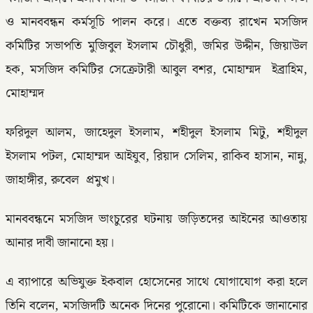
ও মানববন্ধন কর্মসূচি পালন করে। এতে বক্তব্য রাখেন মসজিদ
কমিটির সভাপতি মুজিবুল ইসলাম চৌধুরী, জমির উদ্দীন, জিয়াউল
হক, মসজিদ কমিটির সেক্রেটারী আবুল বশর, মোহাম্মদ ইব্রাহিম,
মোহাম্মদ
ফরিদুল আলম, জাহেদুল ইসলাম, শহীদুল ইসলাম মিটু, শহীদুল
ইসলাম পটল, মোহাম্মদ আইযুব, রিয়াদ সেলিম, রাকিব হাসান, নান্নু,
জাহাঙ্গীর, রুবেল প্রমুখ।
মানববন্ধনে মসজিদ ভাংচুরের ঘটনায় জড়িতদের আইনের আওতায়
আনার দাবী জানানো হয়।
এ ব্যাপারে অভিযুক্ত ইকবাল হোসেনের সাথে যোগাযোগ করা হলে
তিনি বলেন, মসজিদটি অনেক দিনের পুরোনো। কমিটিকে জানানোর