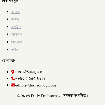
বিভাগসমূহ
অপরাধ
জাতীয়
রাজনীতি
সামাজিক
সারা দেশ
দুর্ঘটনা
যোগাযোগ
১০০, মতিঝিল, ঢাকা
+৮৮০ ২-৯৫৫ ৪৩২১
editor@deshsomoy.com
© ২০২৬ Daily Deshsomoy। সর্বস্বত্ব সংরক্ষিত।