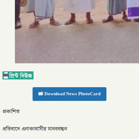
📸 Download News PhotoCard
প্রকাশিত
প্রতিবাদে এলাকাবাসীর মানববন্ধন