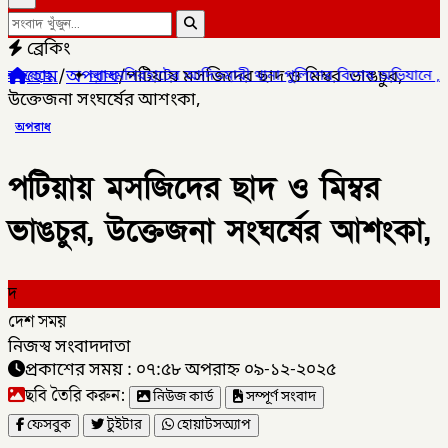
ব্রেকিং
হোম
/
অপরাধ
/
পটিয়ায় মসজিদের ছাদ ও মিম্বর ভাঙচুর,
টের আদিতমারী থানা পুলিশের বিশেষ অভিযানে , মাদক সম্রাট মাইদুল ইসলা
উক্তেজনা সংঘর্ষের আশংকা,
অপরাধ
পটিয়ায় মসজিদের ছাদ ও মিম্বর
ভাঙচুর, উক্তেজনা সংঘর্ষের আশংকা,
দ
দেশ সময়
নিজস্ব সংবাদদাতা
প্রকাশের সময় : ০৭:৫৮ অপরাহ্ন ০৯-১২-২০২৫
ছবি তৈরি করুন:
নিউজ কার্ড
সম্পূর্ণ সংবাদ
ফেসবুক
টুইটার
হোয়াটসঅ্যাপ