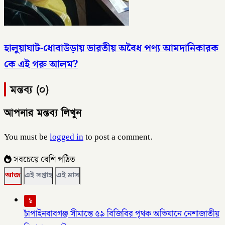
হালুয়াঘাট-ধোবাউড়ায় ভারতীয় অবৈধ পণ্য আমদানিকারক
কে এই গরু আলম?
মন্তব্য (০)
আপনার মন্তব্য লিখুন
You must be
logged in
to post a comment.
সবচেয়ে বেশি পঠিত
আজ
এই সপ্তাহ
এই মাস
১
চাঁপাইনবাবগঞ্জ সীমান্তে ৫৯ বিজিবির পৃথক অভিযানে নেশাজাতীয়