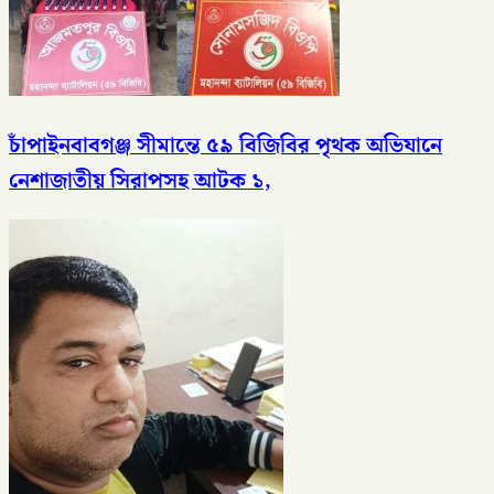
চাঁপাইনবাবগঞ্জ সীমান্তে ৫৯ বিজিবির পৃথক অভিযানে
নেশাজাতীয় সিরাপসহ আটক ১,