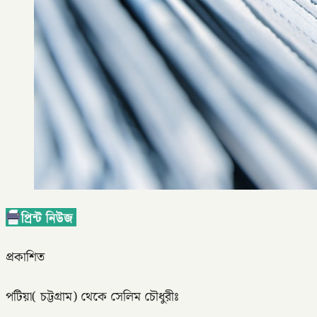
প্রকাশিত
পটিয়া( চট্টগ্রাম) থেকে সেলিম চৌধুরীঃ