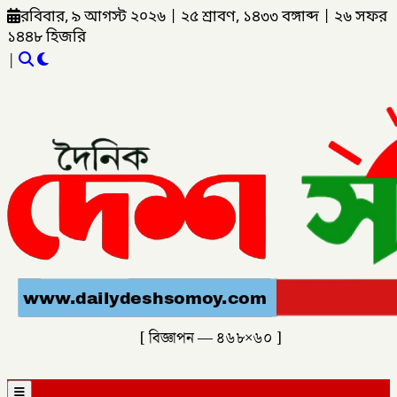
রবিবার, ৯ আগস্ট ২০২৬
|
২৫ শ্রাবণ, ১৪৩৩ বঙ্গাব্দ
|
২৬ সফর
১৪৪৮ হিজরি
|
[ বিজ্ঞাপন — ৪৬৮×৬০ ]