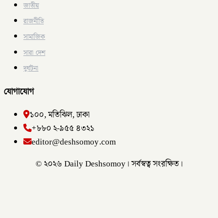
জাতীয়
রাজনীতি
সামাজিক
সারা দেশ
দুর্ঘটনা
যোগাযোগ
১০০, মতিঝিল, ঢাকা
+৮৮০ ২-৯৫৫ ৪৩২১
editor@deshsomoy.com
© ২০২৬ Daily Deshsomoy। সর্বস্বত্ব সংরক্ষিত।