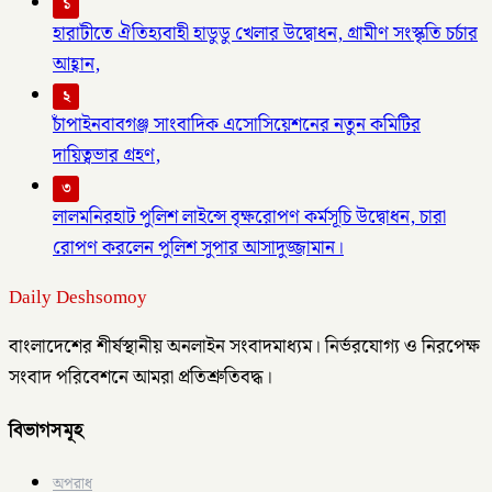
১
হারাটীতে ঐতিহ্যবাহী হাডুডু খেলার উদ্বোধন, গ্রামীণ সংস্কৃতি চর্চার
আহ্বান,
২
চাঁপাইনবাবগঞ্জ সাংবাদিক এসোসিয়েশনের নতুন কমিটির
দায়িত্বভার গ্রহণ,
৩
লালমনিরহাট পুলিশ লাইন্সে বৃক্ষরোপণ কর্মসূচি উদ্বোধন, চারা
রোপণ করলেন পুলিশ সুপার আসাদুজ্জামান।
Daily Deshsomoy
বাংলাদেশের শীর্ষস্থানীয় অনলাইন সংবাদমাধ্যম। নির্ভরযোগ্য ও নিরপেক্ষ
সংবাদ পরিবেশনে আমরা প্রতিশ্রুতিবদ্ধ।
বিভাগসমূহ
অপরাধ