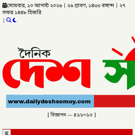
সোমবার, ১০ আগস্ট ২০২৬
|
২৬ শ্রাবণ, ১৪৩৩ বঙ্গাব্দ
|
২৭
সফর ১৪৪৮ হিজরি
|
[ বিজ্ঞাপন — ৪৬৮×৬০ ]