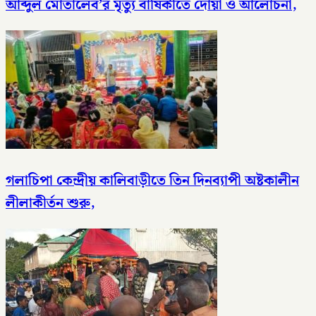
আব্দুল মোতালেব’র মৃত্যু বার্ষিকীতে দোয়া ও আলোচনা,
গলাচিপা কেন্দ্রীয় কালিবাড়ীতে তিন দিনব্যাপী অষ্টকালীন
লীলাকীর্তন শুরু,