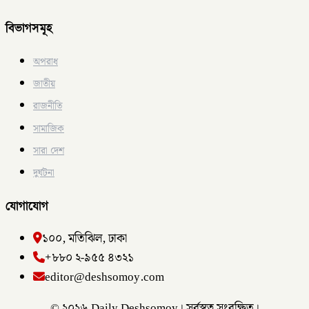
বিভাগসমূহ
অপরাধ
জাতীয়
রাজনীতি
সামাজিক
সারা দেশ
দুর্ঘটনা
যোগাযোগ
১০০, মতিঝিল, ঢাকা
+৮৮০ ২-৯৫৫ ৪৩২১
editor@deshsomoy.com
© ২০২৬ Daily Deshsomoy। সর্বস্বত্ব সংরক্ষিত।