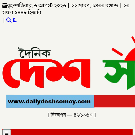
বৃহস্পতিবার, ৬ আগস্ট ২০২৬
|
২২ শ্রাবণ, ১৪৩৩ বঙ্গাব্দ
|
২৩
সফর ১৪৪৮ হিজরি
|
[ বিজ্ঞাপন — ৪৬৮×৬০ ]