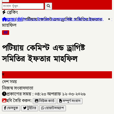
ব্রেকিং
হোম
/
ধর্ম
/
পটিয়ায় কেমিস্ট এন্ড ড্রাগিষ্ট সমিতির ইফতার
িবস ২০২৬ উপলক্ষে আলোচনা সভা ও বিশেষ মোনাজাত,
✦
গলাচিপায় ১০ পিস ইয়
মাহফিল
ধর্ম
পটিয়ায় কেমিস্ট এন্ড ড্রাগিষ্ট
সমিতির ইফতার মাহফিল
দ
দেশ সময়
নিজস্ব সংবাদদাতা
প্রকাশের সময় : ০৪:২৩ অপরাহ্ন ১২-০৩-২০২৬
ছবি তৈরি করুন:
নিউজ কার্ড
সম্পূর্ণ সংবাদ
ফেসবুক
টুইটার
হোয়াটসঅ্যাপ