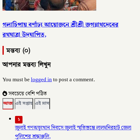
গলাচিপায় বর্ণাঢ্য আয়োজনে শ্রীশ্রী জগন্নাথদেবের
রথযাত্রা উদযাপিত,
মন্তব্য (০)
আপনার মন্তব্য লিখুন
You must be
logged in
to post a comment.
সবচেয়ে বেশি পঠিত
আজ
এই সপ্তাহ
এই মাস
১
জুলাই গণঅভ্যুত্থান দিবসে জুলাই স্মৃতিস্তম্ভে লালমনিরহাট জেলা
পুলিশের শ্রদ্ধাঞ্জলি,