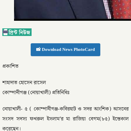
📸 Download News PhotoCard
প্রকাশিত
শাহাদাত হোসেন রাসেল
কোম্পানীগঞ্জ (নোয়াখালী) প্রতিনিধিঃ
নোয়াখালী- ৫ ( কোম্পানীগঞ্জ-কবিরহাট ও সদর আংশিক) আসনের
সংসদ সদস্য ফখরুল ইসলাম’র মা রাজিয়া বেগম(৮৫) ইন্তেকাল
করেছেন।