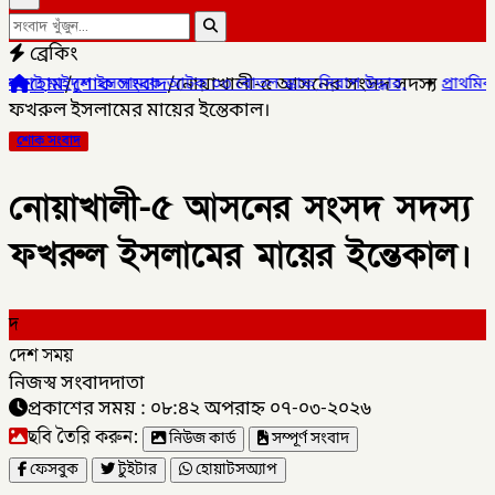
ব্রেকিং
হোম
/
শোক সংবাদ
/
নোয়াখালী-৫ আসনের সংসদ সদস্য
 ইসলামকে আটক ০৩ বোতল স্কাফ সিরাপ উদ্ধার,
✦
প্রাথমিক শিক্ষা পদক ২০২
ফখরুল ইসলামের মায়ের ইন্তেকাল।
শোক সংবাদ
নোয়াখালী-৫ আসনের সংসদ সদস্য
ফখরুল ইসলামের মায়ের ইন্তেকাল।
দ
দেশ সময়
নিজস্ব সংবাদদাতা
প্রকাশের সময় : ০৮:৪২ অপরাহ্ন ০৭-০৩-২০২৬
ছবি তৈরি করুন:
নিউজ কার্ড
সম্পূর্ণ সংবাদ
ফেসবুক
টুইটার
হোয়াটসঅ্যাপ