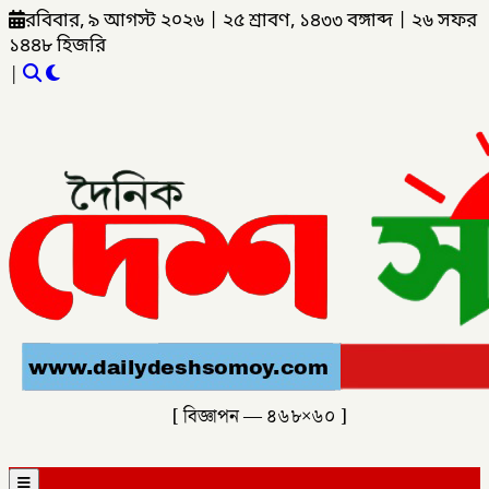
রবিবার, ৯ আগস্ট ২০২৬
|
২৫ শ্রাবণ, ১৪৩৩ বঙ্গাব্দ
|
২৬ সফর
১৪৪৮ হিজরি
|
[ বিজ্ঞাপন — ৪৬৮×৬০ ]