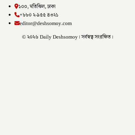
১০০, মতিঝিল, ঢাকা
+৮৮০ ২-৯৫৫ ৪৩২১
editor@deshsomoy.com
© ২০২৬ Daily Deshsomoy। সর্বস্বত্ব সংরক্ষিত।