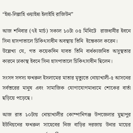
“ইন্না-লিল্লাহি ওয়াইন্না ইলাইহি রাজিউন”
আজ শনিবার (৭ই মার্চ) সকাল ১০টা ০৫ মিনিটে রাজধানীর ইবনে
সিনা হাসপাতালে চিকিৎসাধীন অবস্থায় তিনি ইন্তেকাল করেন।
উল্লেখ্য যে, গত কয়েকদিন যাবত তিনি বার্ধক্যজনিত অসুস্থতার
কারনে ঢাকাস্থ ইবনে সিনা হাসপাতালে চিকিৎসাধীন ছিলেন।
সংসদ সদস্য ফখরুল ইসলামের মাতার মৃত্যুতে নোয়াখালী-৫ আসনের
সর্বস্তরের মানুষ এবং সামাজিক যোগাযোগমাধ্যমে শোকের বার্তা
ছড়িয়ে পড়েছে।
আজ রাত ১০টায় নোয়াখালীর কোম্পানিগঞ্জ উপজেলার মুছাপুর
ইউনিয়নের ফখরুল সাহেবের নিজ বাড়ির দরজায় উনার মায়ের