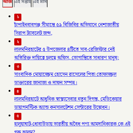
আজ
এই সপ্তাহ
এই মাস
১
চাঁপাইনবাবগঞ্জ সীমান্তে ৫৯ বিজিবির অভিযানে নেশাজাতীয়
সিরাপ ট্যাবলেট জব্দ,
২
লালমনিরহাটের ৫ উপজেলার ৪টিতে সাব-রেজিস্ট্রার নেই
অতিরিক্ত দায়িত্বে চলছে অফিস, ভোগান্তিতে সাধারণ মানুষ;
৩
সাংবাদিক মোয়াজ্জেম হোসেন রাসেলের পিতা তোফাজ্জল
ডাক্তারের জানাজা ও দাফন সম্পন্ন।
৪
লালমনিরহাটে আধুনিক স্বাস্থ্যসেবার নতুন দিগন্ত, মেডিকেয়ার
ডায়াগনস্টিক অ্যান্ড কনসালটেশন সেন্টারের উদ্বোধন।
৫
হালুয়াঘাট-ধোবাউড়ায় ভারতীয় অবৈধ পণ্য আমদানিকারক কে এই
গরু আলম?