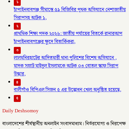
১
চাঁপাইনবাবগঞ্জ সীমান্তে ৫৯ বিজিবির পৃথক অভিযানে নেশাজাতীয়
সিরাপসহ আটক ১,
২
প্রাথমিক শিক্ষা পদক ২০২৬: জাতীয় পর্যায়ের বিতর্কে রানারআপ
চাঁপাইনবাবগঞ্জের ক্ষুদে বিতার্কিকরা,
৩
লালমনিরহাটের আদিতমারী থানা পুলিশের বিশেষ অভিযানে ,
মাদক সম্রাট মাইদুল ইসলামকে আটক ০৩ বোতল স্কাফ সিরাপ
উদ্ধার,
৪
বালীগাঁও বিপিএল সিজন ৫ এর উদ্ভোধন খেলা অনুষ্ঠিত হয়েছে,
৫
Daily Deshsomoy
বাংলাদেশের শীর্ষস্থানীয় অনলাইন সংবাদমাধ্যম। নির্ভরযোগ্য ও নিরপেক্ষ