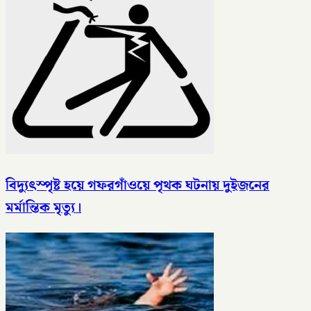
বিদ্যুৎস্পৃষ্ট হয়ে গফরগাঁওয়ে পৃথক ঘটনায় দুইজনের
মর্মান্তিক মৃত্যু।