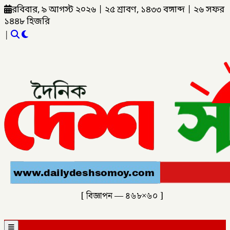
রবিবার, ৯ আগস্ট ২০২৬
|
২৫ শ্রাবণ, ১৪৩৩ বঙ্গাব্দ
|
২৬ সফর
১৪৪৮ হিজরি
|
[ বিজ্ঞাপন — ৪৬৮×৬০ ]