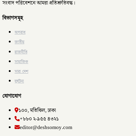
সংবাদ পরিবেশনে আমরা প্রতিশ্রুতিবদ্ধ।
বিভাগসমূহ
অপরাধ
জাতীয়
রাজনীতি
সামাজিক
সারা দেশ
দুর্ঘটনা
যোগাযোগ
১০০, মতিঝিল, ঢাকা
+৮৮০ ২-৯৫৫ ৪৩২১
editor@deshsomoy.com