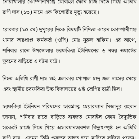
নোয়াখালীর কোম্পানীগঞ্জে মোবাইল ফোন চার্জ দিতে গিয়ে অতিথি
রাণী দাস (১৩) নামে এক কিশোরীর মৃত্যু হয়েছে।
রোববার (১০ মে) দুপুরের দিকে বিষয়টি নিশ্চিত করেন কোম্পানীগঞ্জ
থানার ভারপ্রাপ্ত কর্মকর্তা (ওসি) মোঃ নুরুল হাকিম। এর আগে,
শনিবার রাতে উপজেলার চরফকিরা ইউনিয়নের ৬ নম্বর ওয়ার্ডের
ভুবনের বাড়িতে এ ঘটনা ঘটে।
নিহত অতিথি রাণী দাস ওই এলাকার গোপাল চন্দ্র জল দাসের মেয়ে
এবং স্থানীয় চরফকিরা উচ্চ বিদ্যালয়ের ৬ষ্ঠ শ্রেণির ছাত্রী ছিল।
চরফকিরা ইউনিয়ন পরিষদের ভারপ্রাপ্ত চেয়ারম্যান মিজানুর রহমান
জানান, শনিবার রাতে বাড়িতে ব্যবহৃত মোবাইল ফোন বৈদ্যুতিক
সকেটে চার্জে দিতে গিয়ে অসাবধানতাবশত বিদ্যুৎস্পৃষ্ট হন অতিথি
রাণী দাস। এসময় তিনি গুরুতর আহত হয়ে মাটিতে লুটিয়ে পড়েন।