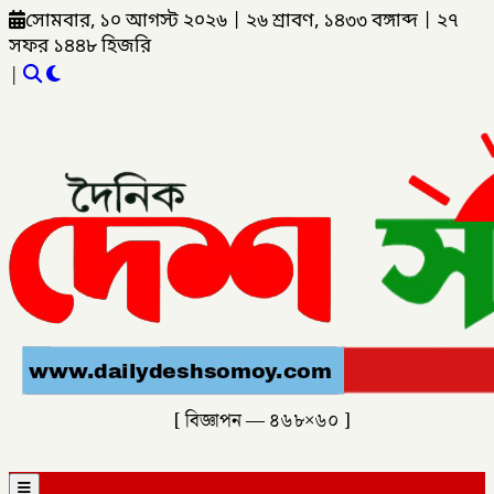
সোমবার, ১০ আগস্ট ২০২৬
|
২৬ শ্রাবণ, ১৪৩৩ বঙ্গাব্দ
|
২৭
সফর ১৪৪৮ হিজরি
|
[ বিজ্ঞাপন — ৪৬৮×৬০ ]