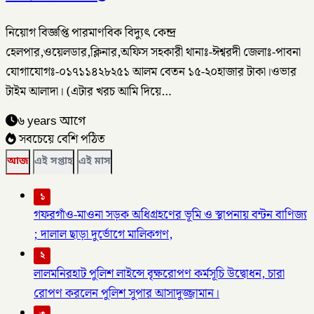
নিয়োগ বিজ্ঞপ্তি পারমাণবিক বিদ্যুৎ কেন্দ্র
হেলপার,ওয়েলডার,ক্লিনার,অফিস সহকারী থানাঃ-ঈশ্বরদী জেলাঃ-পাবনা
যোগাযোগঃ-০১৭১১৪২৮২৫১ আলম বেতন ১৫-২০হাজার টাকা।ওভার
টাইম আলাদা। (এটার খরচ আমি দিয়ে…
৬ years আগে
সবচেয়ে বেশি পঠিত
আজ
এই সপ্তাহ
এই মাস
১
গফরগাঁও-মাওনা সড়ক অধিগ্রহণের ভূমি ও স্থাপনায় বন্টন বাণিজ্য
; দালাল ছাড়া দুর্ভোগে মালিকগণ,
২
লালমনিরহাট পুলিশ লাইন্সে বৃক্ষরোপণ কর্মসূচি উদ্বোধন, চারা
রোপণ করলেন পুলিশ সুপার আসাদুজ্জামান।