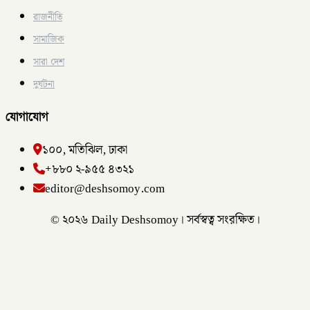
রাজনীতি
সামাজিক
সারা দেশ
দুর্ঘটনা
যোগাযোগ
১০০, মতিঝিল, ঢাকা
+৮৮০ ২-৯৫৫ ৪৩২১
editor@deshsomoy.com
© ২০২৬ Daily Deshsomoy। সর্বস্বত্ব সংরক্ষিত।