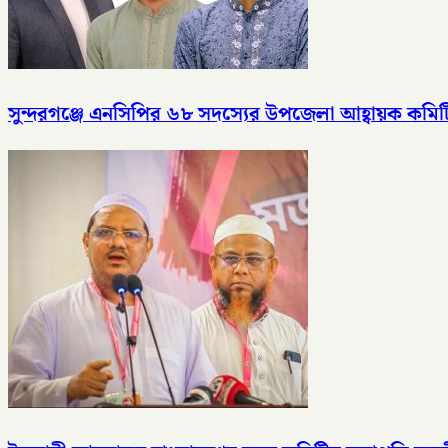
সুন্দরগঞ্জে এনসিপির ৬৮ সদস্যের উপজেলা আহ্বায়ক কমি