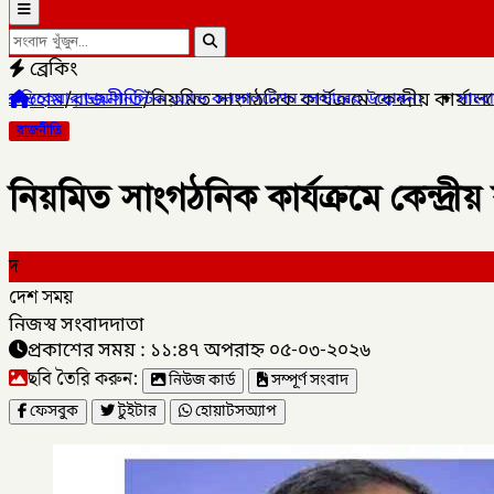
ব্রেকিং
হোম
/
রাজনীতি
/
নিয়মিত সাংগঠনিক কার্যক্রমে কেন্দ্রীয় কার্যালয
গনস্টিক অ্যান্ড কনসালটেশন সেন্টারের উদ্বোধন।
✦
সাংবাদিক মোয়াজ্জেম হ
রাজনীতি
নিয়মিত সাংগঠনিক কার্যক্রমে কেন্দ্রীয়
দ
দেশ সময়
নিজস্ব সংবাদদাতা
প্রকাশের সময় : ১১:৪৭ অপরাহ্ন ০৫-০৩-২০২৬
ছবি তৈরি করুন:
নিউজ কার্ড
সম্পূর্ণ সংবাদ
ফেসবুক
টুইটার
হোয়াটসঅ্যাপ