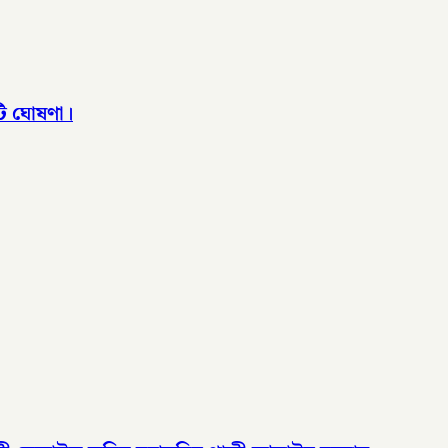
টি ঘোষণা।