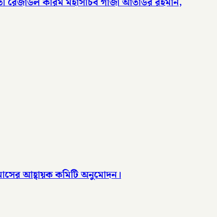
ফতী রেজাউল করিম মহাসচিব গাজী আতাউর রহমান,
মাসের আহ্বায়ক কমিটি অনুমোদন।