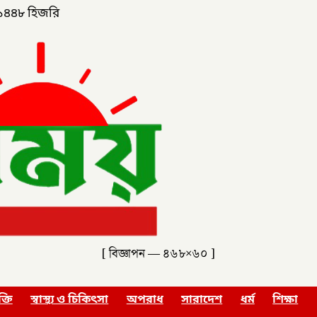
১৪৪৮ হিজরি
[ বিজ্ঞাপন — ৪৬৮×৬০ ]
ক্তি
স্বাস্থ্য ও চিকিৎসা
অপরাধ
সারাদেশ
ধর্ম
শিক্ষা