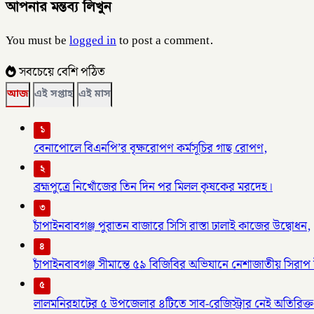
আপনার মন্তব্য লিখুন
You must be
logged in
to post a comment.
সবচেয়ে বেশি পঠিত
আজ
এই সপ্তাহ
এই মাস
১
বেনাপোলে বিএনপি’র বৃক্ষরোপণ কর্মসূচির গাছ রোপণ,
২
ব্রহ্মপুত্রে নিখোঁজের তিন দিন পর মিলল কৃষকের মরদেহ।
৩
চাঁপাইনবাবগঞ্জ পুরাতন বাজারে সিসি রাস্তা ঢালাই কাজের উদ্বোধন,
৪
চাঁপাইনবাবগঞ্জ সীমান্তে ৫৯ বিজিবির অভিযানে নেশাজাতীয় সিরাপ ট
৫
লালমনিরহাটের ৫ উপজেলার ৪টিতে সাব-রেজিস্ট্রার নেই অতিরিক্ত 