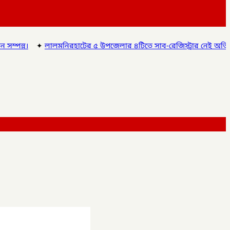
মনিরহাটের ৫ উপজেলার ৪টিতে সাব-রেজিস্ট্রার নেই অতিরিক্ত দায়িত্বে চলছে