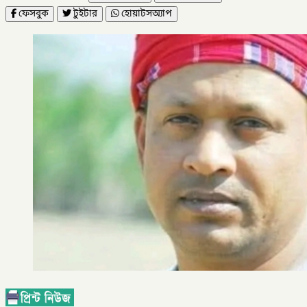
ফেসবুক
টুইটার
হোয়াটসঅ্যাপ