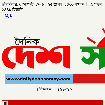
রবিবার, ৯ আগস্ট ২০২৬
|
২৫ শ্রাবণ, ১৪৩৩ বঙ্গাব্দ
|
২৬ সফর
১৪৪৮ হিজরি
|
[ বিজ্ঞাপন — ৪৬৮×৬০ ]