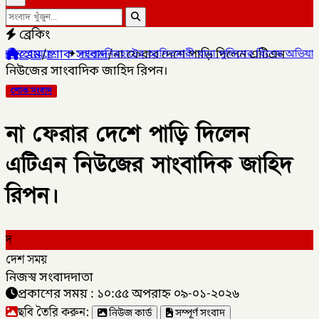
ব্রেকিং
হোম
/
শোক সংবাদ
/
না ফেরার দেশে পাড়ি দিলেন এটিএন
✦
লালমনিরহাটের আদিতমারী থানা পুলিশের বিশেষ অভিযানে , মাদক সম্রাট
নিউজের সাংবাদিক জাহিদ রিপন।
শোক সংবাদ
না ফেরার দেশে পাড়ি দিলেন
এটিএন নিউজের সাংবাদিক জাহিদ
রিপন।
দ
দেশ সময়
নিজস্ব সংবাদদাতা
প্রকাশের সময় : ১০:৫৫ অপরাহ্ন ০৯-০১-২০২৬
ছবি তৈরি করুন:
নিউজ কার্ড
সম্পূর্ণ সংবাদ