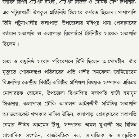
জাহিদ রিপন এটিএন বাংলা, এটিএন নিউজ ও দৈনিক দেশ রূপান্তর-
এর পটুয়াখালী উপকূল প্রতিনিধি হিসেবে কর্মরত ছিলেন। পাশাপাশি
তিনি পটুয়াখালীর কলাপাড়া উপজেলার মহিপুর থানা প্রেসক্লাবের
বর্তমান সভাপতি ও কলাপাড়া রিপোর্টার্স ইউনিটির সাবেক সভাপতি
ছিলেন ।
সত্য ও বস্তুনিষ্ঠ সংবাদ পরিবেশনে তিঁনি ছিলেন আপোষহীন। তাঁর
মৃত্যুতে শোকসন্তপ্ত পরিবারের প্রতি গভীর সমবেদনা জানিয়েছেন
বিএনপির কেন্দ্রীয় নির্বাহী কমিটির প্রশিক্ষণ বিষয়ক সম্পাদক এবিএম
মোশাররফ হোসেন, উপজেলা বিএনপি’র সভাপতি হাজী হুমায়ূন
সিকদার, কলাপাড়া চৌকি আদালত আইনজীবী সমিতির সভাপতি
অ্যাডভোকেট খন্দকার নাসির উদ্দিন, কলাপাড়া প্রেসক্লাবের সভাপতি
নেছার উদ্দিন আহমেদ টিপু, সম্পাদক অমল মূখার্জী সহ বিভিন্ন
সাংবাদিক সংগঠন, রাজনৈতিক দল, সামাজিক ও সাংস্কৃতিক