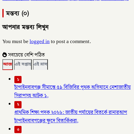
মন্তব্য (০)
আপনার মন্তব্য লিখুন
You must be
logged in
to post a comment.
সবচেয়ে বেশি পঠিত
আজ
এই সপ্তাহ
এই মাস
১
চাঁপাইনবাবগঞ্জ সীমান্তে ৫৯ বিজিবির পৃথক অভিযানে নেশাজাতীয়
সিরাপসহ আটক ১,
২
প্রাথমিক শিক্ষা পদক ২০২৬: জাতীয় পর্যায়ের বিতর্কে রানারআপ
চাঁপাইনবাবগঞ্জের ক্ষুদে বিতার্কিকরা,
৩