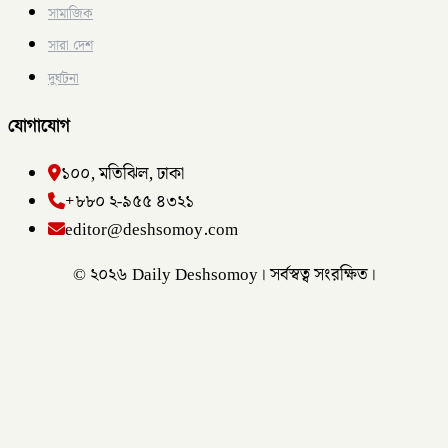
সামাজিক
সারা দেশ
দুর্ঘটনা
যোগাযোগ
১০০, মতিঝিল, ঢাকা
+৮৮০ ২-৯৫৫ ৪৩২১
editor@deshsomoy.com
© ২০২৬ Daily Deshsomoy। সর্বস্বত্ব সংরক্ষিত।