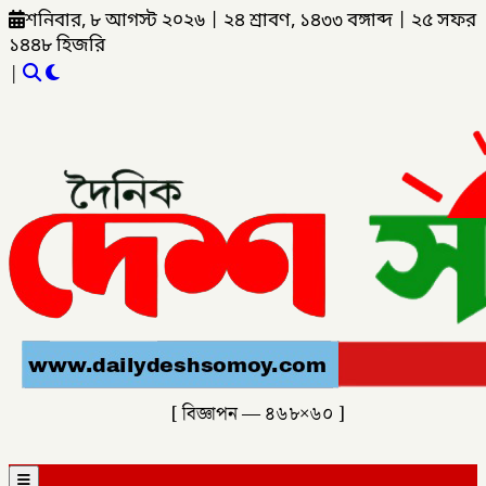
শনিবার, ৮ আগস্ট ২০২৬
|
২৪ শ্রাবণ, ১৪৩৩ বঙ্গাব্দ
|
২৫ সফর
১৪৪৮ হিজরি
|
[ বিজ্ঞাপন — ৪৬৮×৬০ ]