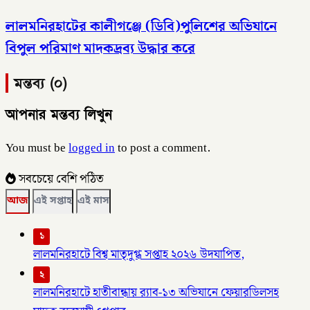
লালমনিরহাটের কালীগঞ্জে (ডিবি)পুলিশের অভিযানে
বিপুল পরিমাণ মাদকদ্রব্য উদ্ধার করে
মন্তব্য (০)
আপনার মন্তব্য লিখুন
You must be
logged in
to post a comment.
সবচেয়ে বেশি পঠিত
আজ
এই সপ্তাহ
এই মাস
১
লালমনিরহাটে বিশ্ব মাতৃদুগ্ধ সপ্তাহ ২০২৬ উদযাপিত,
২
লালমনিরহাটে হাতীবান্ধায় র‌্যাব-১৩ অভিযানে ফেয়ারডিলসহ