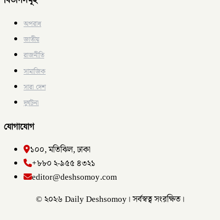
অপরাধ
জাতীয়
রাজনীতি
সামাজিক
সারা দেশ
দুর্ঘটনা
যোগাযোগ
১০০, মতিঝিল, ঢাকা
+৮৮০ ২-৯৫৫ ৪৩২১
editor@deshsomoy.com
© ২০২৬ Daily Deshsomoy। সর্বস্বত্ব সংরক্ষিত।