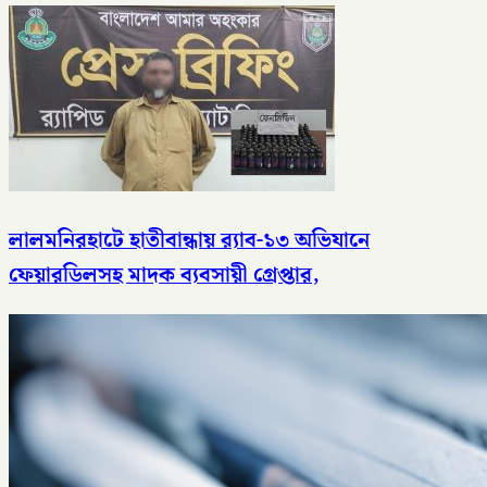
লালমনিরহাটে হাতীবান্ধায় র‌্যাব-১৩ অভিযানে
ফেয়ারডিলসহ মাদক ব্যবসায়ী গ্রেপ্তার,