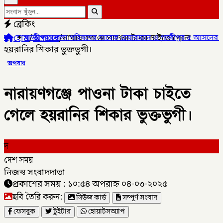
ব্রেকিং
হোম
/
অপরাধ
/
নারায়ণগঞ্জে পাওনা টাকা চাইতে গেলে
জেলা পরিষদের সাবেক চেয়ারম্যান ও গাজীপুর ৫ আসনের সাবেক সংসদ সদস্
হয়রানির শিকার ভুক্তভুগী।
অপরাধ
নারায়ণগঞ্জে পাওনা টাকা চাইতে
গেলে হয়রানির শিকার ভুক্তভুগী।
দ
দেশ সময়
নিজস্ব সংবাদদাতা
প্রকাশের সময় : ১০:৫৪ অপরাহ্ন ০৪-০৩-২০২৫
ছবি তৈরি করুন:
নিউজ কার্ড
সম্পূর্ণ সংবাদ
ফেসবুক
টুইটার
হোয়াটসঅ্যাপ