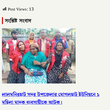
Post Views:
13
সংশ্লিষ্ট সংবাদ
লালমনিরহাট সদর উপজেলার মোগলহাট ইউনিয়নে ১
মহিলা মাদক ব্যবসায়ীকে আটক।