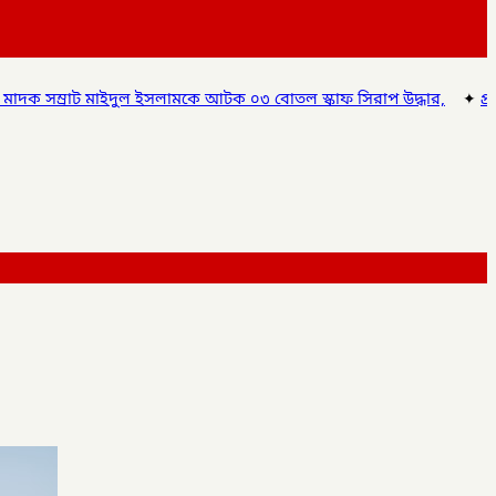
 আটক ০৩ বোতল স্কাফ সিরাপ উদ্ধার,
✦
প্রাথমিক শিক্ষা পদক ২০২৬: জাতীয়