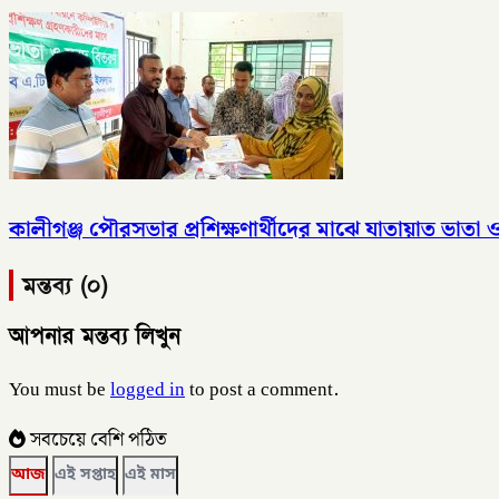
কালীগঞ্জ পৌরসভার প্রশিক্ষণার্থীদের মাঝে যাতায়াত ভাতা
মন্তব্য (০)
আপনার মন্তব্য লিখুন
You must be
logged in
to post a comment.
সবচেয়ে বেশি পঠিত
আজ
এই সপ্তাহ
এই মাস