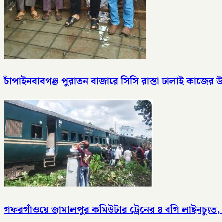
চাঁপাইনবাবগঞ্জ পুরাতন বাজারে সিসি রাস্তা ঢালাই কাজের উ
গফরগাঁওয়ে জামালপুর কমিউটার ট্রেনের ৪ বগি লাইনচ্যুত