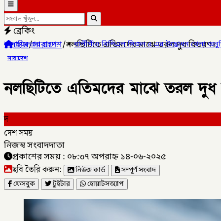
ব্রেকিং
হোম
/
সারাদেশ
/
নলছিটিতে এতিমদের মাঝে তরল দুধ বিতরণ।
গাঁও বিপিএল সিজন ৫ এর উদ্ভোধন খেলা অনুষ্ঠিত হয়েছে,
✦
লালমনিরহাটের
সারাদেশ
নলছিটিতে এতিমদের মাঝে তরল দুধ
দ
দেশ সময়
নিজস্ব সংবাদদাতা
প্রকাশের সময় : ০৮:৩৭ অপরাহ্ন ১৪-০৬-২০২৫
ছবি তৈরি করুন:
নিউজ কার্ড
সম্পূর্ণ সংবাদ
ফেসবুক
টুইটার
হোয়াটসঅ্যাপ