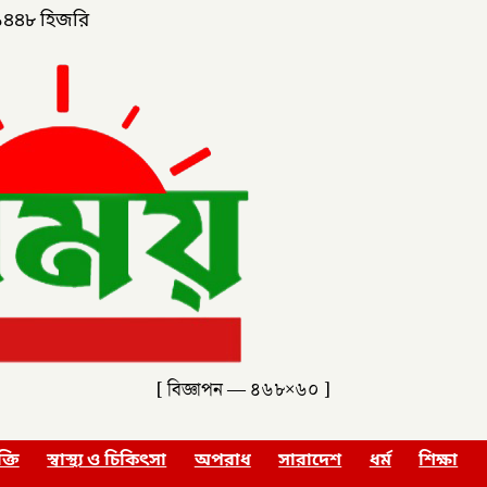
১৪৪৮ হিজরি
[ বিজ্ঞাপন — ৪৬৮×৬০ ]
ক্তি
স্বাস্থ্য ও চিকিৎসা
অপরাধ
সারাদেশ
ধর্ম
শিক্ষা