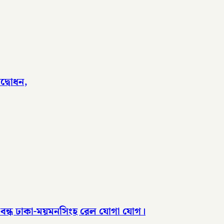
দ্বোধন,
, বন্ধ ঢাকা-ময়মনসিংহ রেল যোগা যোগ।