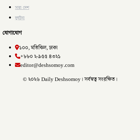
সারা দেশ
দুর্ঘটনা
যোগাযোগ
১০০, মতিঝিল, ঢাকা
+৮৮০ ২-৯৫৫ ৪৩২১
editor@deshsomoy.com
© ২০২৬ Daily Deshsomoy। সর্বস্বত্ব সংরক্ষিত।