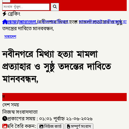
ব্রেকিং
হোম
/
সারাদেশ
/
নবীনগরে মিথ্যা হত্যা মামলা প্রত্যাহার ও সুষ্ঠু
াতা ও সনদপত্র বিতরণ,
✦
লালমনিরহাটে হাতীবান্ধায় র‌্যাব-১৩ অভিযানে ফেয়া
তদন্তের দাবিতে মানববন্ধন,
সারাদেশ
নবীনগরে মিথ্যা হত্যা মামলা
প্রত্যাহার ও সুষ্ঠু তদন্তের দাবিতে
মানববন্ধন,
দ
দেশ সময়
নিজস্ব সংবাদদাতা
প্রকাশের সময় : ০১:০১ পূর্বাহ্ন ২১-০৬-২০২৬
ছবি তৈরি করুন:
নিউজ কার্ড
সম্পূর্ণ সংবাদ