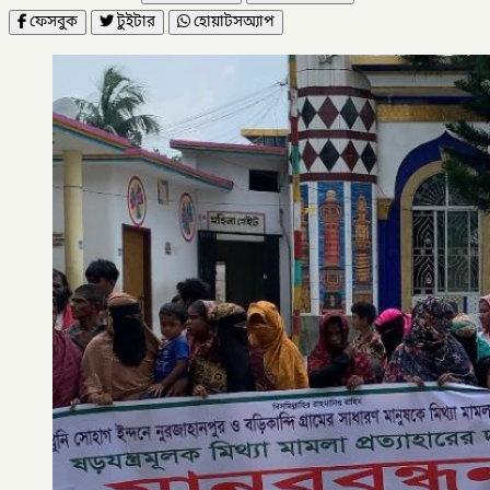
ফেসবুক
টুইটার
হোয়াটসঅ্যাপ