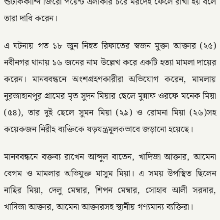
শুটকিকান্দি জিরো পয়েন্ট এলাকার চরে মরদেহ ফেলে রাখা হয় বলে
তারা দাবি করেন।
এ ঘটনায় গত ১৮ জুন নিহত রিফাতের স্বজন মুক্তা আক্তার (২৫)
নবীনগর থানায় ১৬ জনের নাম উল্লেখ করে একটি হত্যা মামলা দায়ের
করেন। মানববন্ধনে অংশগ্রহণকারীরা অভিযোগ করেন, মামলায়
নুরজাহানপুর গ্রামের মৃত সুদন মিয়ার ছেলে মুন্নাফ ওরফে মনেক মিয়া
(৫৪), তার দুই ছেলে সুমন মিয়া (২৯) ও রোমনা মিয়া (২৬)সহ
কয়েকজন নিরীহ ব্যক্তিকে ষড়যন্ত্রমূলকভাবে জড়ানো হয়েছে।
মানববন্ধনে বক্তব্য রাখেন আব্দুল বাতেন, খাদিজা আক্তার, আমেনা
বেগম ও মামলার অভিযুক্ত মাসুম মিয়া। এ সময় উপস্থিত ছিলেন
নাছির মিয়া, দেলু মেম্বার, শিপন মেম্বার, সোহাব আলী সরদার,
খাদিজা আক্তার, আমেনা আক্তারসহ স্থানীয় গণ্যমান্য ব্যক্তিরা।