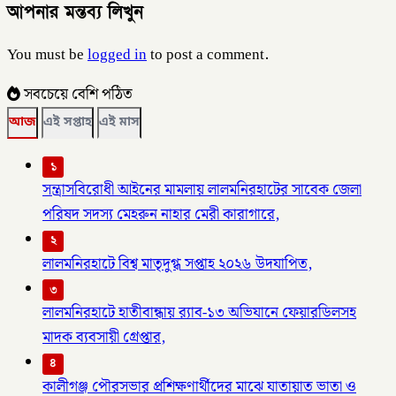
আপনার মন্তব্য লিখুন
You must be
logged in
to post a comment.
সবচেয়ে বেশি পঠিত
আজ
এই সপ্তাহ
এই মাস
১
সন্ত্রাসবিরোধী আইনের মামলায় লালমনিরহাটের সাবেক জেলা
পরিষদ সদস্য মেহরুন নাহার মেরী কারাগারে,
২
লালমনিরহাটে বিশ্ব মাতৃদুগ্ধ সপ্তাহ ২০২৬ উদযাপিত,
৩
লালমনিরহাটে হাতীবান্ধায় র‌্যাব-১৩ অভিযানে ফেয়ারডিলসহ
মাদক ব্যবসায়ী গ্রেপ্তার,
৪
কালীগঞ্জ পৌরসভার প্রশিক্ষণার্থীদের মাঝে যাতায়াত ভাতা ও