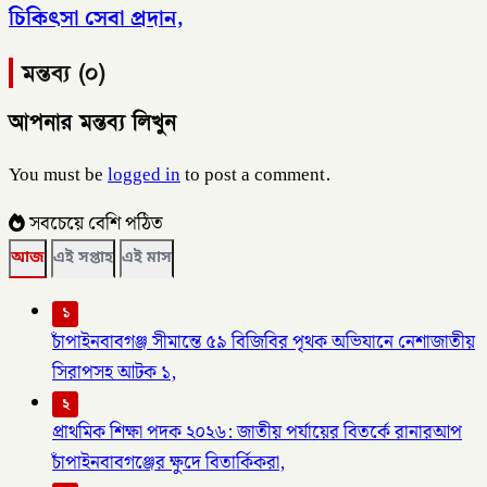
চিকিৎসা সেবা প্রদান,
মন্তব্য (০)
আপনার মন্তব্য লিখুন
You must be
logged in
to post a comment.
সবচেয়ে বেশি পঠিত
আজ
এই সপ্তাহ
এই মাস
১
চাঁপাইনবাবগঞ্জ সীমান্তে ৫৯ বিজিবির পৃথক অভিযানে নেশাজাতীয়
সিরাপসহ আটক ১,
২
প্রাথমিক শিক্ষা পদক ২০২৬: জাতীয় পর্যায়ের বিতর্কে রানারআপ
চাঁপাইনবাবগঞ্জের ক্ষুদে বিতার্কিকরা,