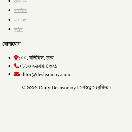
রাজনীতি
সামাজিক
সারা দেশ
দুর্ঘটনা
যোগাযোগ
১০০, মতিঝিল, ঢাকা
+৮৮০ ২-৯৫৫ ৪৩২১
editor@deshsomoy.com
© ২০২৬ Daily Deshsomoy। সর্বস্বত্ব সংরক্ষিত।