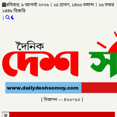
রবিবার, ৯ আগস্ট ২০২৬
|
২৫ শ্রাবণ, ১৪৩৩ বঙ্গাব্দ
|
২৬ সফর
১৪৪৮ হিজরি
|
[ বিজ্ঞাপন — ৪৬৮×৬০ ]