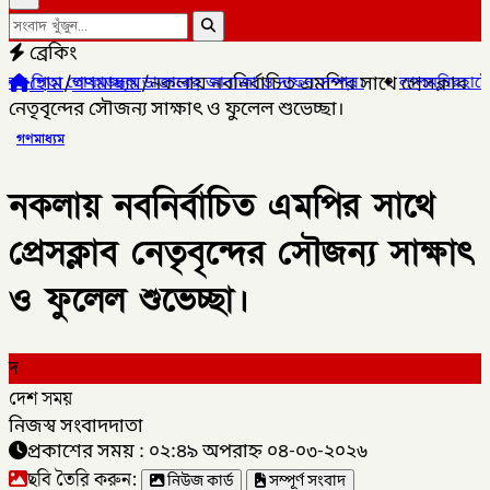
ব্রেকিং
হোম
/
গণমাধ্যম
/
নকলায় নবনির্বাচিত এমপির সাথে প্রেসক্লাব
াক্তারের জানাজা ও দাফন সম্পন্ন।
✦
লালমনিরহাটের ৫ উপজেলার ৪টিতে সা
নেতৃবৃন্দের সৌজন্য সাক্ষাৎ ও ফুলেল শুভেচ্ছা।
গণমাধ্যম
নকলায় নবনির্বাচিত এমপির সাথে
প্রেসক্লাব নেতৃবৃন্দের সৌজন্য সাক্ষাৎ
ও ফুলেল শুভেচ্ছা।
দ
দেশ সময়
নিজস্ব সংবাদদাতা
প্রকাশের সময় : ০২:৪৯ অপরাহ্ন ০৪-০৩-২০২৬
ছবি তৈরি করুন:
নিউজ কার্ড
সম্পূর্ণ সংবাদ