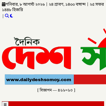
শনিবার, ৮ আগস্ট ২০২৬
|
২৪ শ্রাবণ, ১৪৩৩ বঙ্গাব্দ
|
২৫ সফর
১৪৪৮ হিজরি
|
[ বিজ্ঞাপন — ৪৬৮×৬০ ]