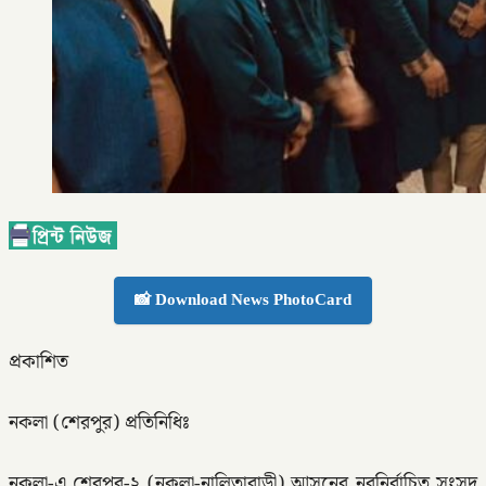
📸 Download News PhotoCard
প্রকাশিত
নকলা (শেরপুর) প্রতিনিধিঃ
নকলা-এ শেরপুর-২ (নকলা-নালিতাবাড়ী) আসনের নবনির্বাচিত সংসদ