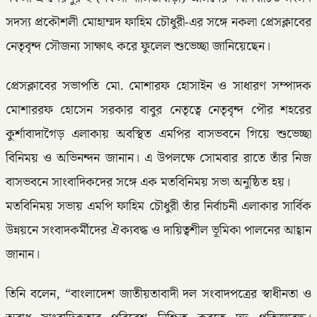
সদস্য প্রকৌশলী মোহাম্মদ ফাহিম চৌধুরী-এর সঙ্গে নকলা প্রেসক্লাবের
নেতৃবৃন্দ সৌজন্য সাক্ষাৎ করে ফুলেল শুভেচ্ছা জানিয়েছেন।
প্রেসক্লাবের সভাপতি মো. মোশারফ হোসাইন ও সাধারণ সম্পাদক
মোশাররফ হোসেন সরকার বাবুর নেতৃত্বে নেতৃবৃন্দ পৌর শহরের
কুর্শাবাদাগৈড় এলাকায় অবস্থিত এমপির বাসভবনে গিয়ে শুভেচ্ছা
বিনিময় ও অভিনন্দন জানান। এ উপলক্ষে সোমবার রাতে তাঁর নিজ
বাসভবনে সাংবাদিকদের সঙ্গে এক মতবিনিময় সভা অনুষ্ঠিত হয়।
মতবিনিময় সভায় এমপি ফাহিম চৌধুরী তাঁর নির্বাচনী এলাকার সার্বিক
উন্নয়নে সংবাদকর্মীদের ঐক্যবদ্ধ ও দায়িত্বশীল ভূমিকা পালনের আহ্বান
জানান।
তিনি বলেন, “বাংলাদেশ জাতীয়তাবাদী দল সংবাদপত্রের স্বাধীনতা ও