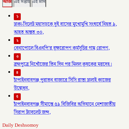
আজ
এই সপ্তাহ
এই মাস
১
ঢাকা-সিলেট মহাসড়কে দুই বাসের মুখোমুখি সংঘর্ষে নিহত ৯,
আহত অন্তত ৩০,
২
বেনাপোলে বিএনপি’র বৃক্ষরোপণ কর্মসূচির গাছ রোপণ,
৩
ব্রহ্মপুত্রে নিখোঁজের তিন দিন পর মিলল কৃষকের মরদেহ।
৪
চাঁপাইনবাবগঞ্জ পুরাতন বাজারে সিসি রাস্তা ঢালাই কাজের
উদ্বোধন,
৫
চাঁপাইনবাবগঞ্জ সীমান্তে ৫৯ বিজিবির অভিযানে নেশাজাতীয়
সিরাপ ট্যাবলেট জব্দ,
Daily Deshsomoy