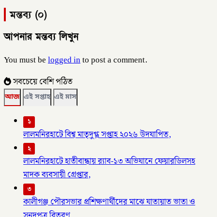
মন্তব্য (০)
আপনার মন্তব্য লিখুন
You must be
logged in
to post a comment.
সবচেয়ে বেশি পঠিত
আজ
এই সপ্তাহ
এই মাস
১
লালমনিরহাটে বিশ্ব মাতৃদুগ্ধ সপ্তাহ ২০২৬ উদযাপিত,
২
লালমনিরহাটে হাতীবান্ধায় র‌্যাব-১৩ অভিযানে ফেয়ারডিলসহ
মাদক ব্যবসায়ী গ্রেপ্তার,
৩
কালীগঞ্জ পৌরসভার প্রশিক্ষণার্থীদের মাঝে যাতায়াত ভাতা ও
সনদপত্র বিতরণ,