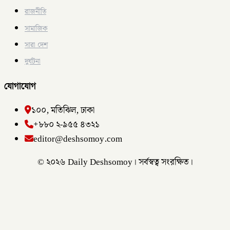
রাজনীতি
সামাজিক
সারা দেশ
দুর্ঘটনা
যোগাযোগ
১০০, মতিঝিল, ঢাকা
+৮৮০ ২-৯৫৫ ৪৩২১
editor@deshsomoy.com
© ২০২৬ Daily Deshsomoy। সর্বস্বত্ব সংরক্ষিত।