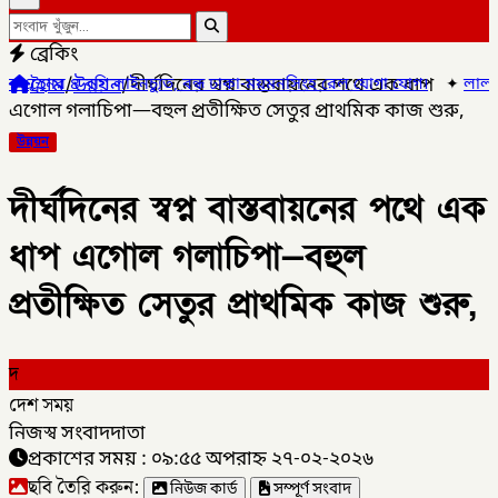
ব্রেকিং
হোম
/
উন্নয়ন
/
দীর্ঘদিনের স্বপ্ন বাস্তবায়নের পথে এক ধাপ
গি লাইনচ্যুত, বন্ধ ঢাকা-ময়মনসিংহ রেল যোগা যোগ।
✦
লালমনিরহাট সদর 
এগোল গলাচিপা—বহুল প্রতীক্ষিত সেতুর প্রাথমিক কাজ শুরু,
উন্নয়ন
দীর্ঘদিনের স্বপ্ন বাস্তবায়নের পথে এক
ধাপ এগোল গলাচিপা—বহুল
প্রতীক্ষিত সেতুর প্রাথমিক কাজ শুরু,
দ
দেশ সময়
নিজস্ব সংবাদদাতা
প্রকাশের সময় : ০৯:৫৫ অপরাহ্ন ২৭-০২-২০২৬
ছবি তৈরি করুন:
নিউজ কার্ড
সম্পূর্ণ সংবাদ