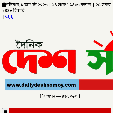
শনিবার, ৮ আগস্ট ২০২৬
|
২৪ শ্রাবণ, ১৪৩৩ বঙ্গাব্দ
|
২৫ সফর
১৪৪৮ হিজরি
|
[ বিজ্ঞাপন — ৪৬৮×৬০ ]