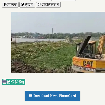
ফেসবুক
টুইটার
হোয়াটসঅ্যাপ
📸 Download News PhotoCard