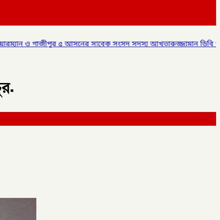
সাবেক সংসদ সদস্য আখতারুজ্জামান ডিবি পুলিশ এর হাতে আটক,
✦
কালীগ
ুর.