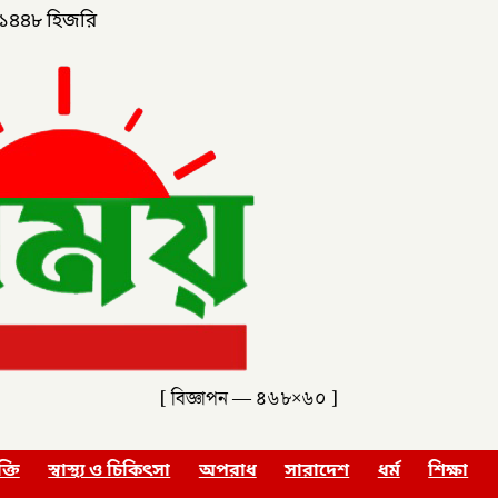
১৪৪৮ হিজরি
[ বিজ্ঞাপন — ৪৬৮×৬০ ]
ক্তি
স্বাস্থ্য ও চিকিৎসা
অপরাধ
সারাদেশ
ধর্ম
শিক্ষা