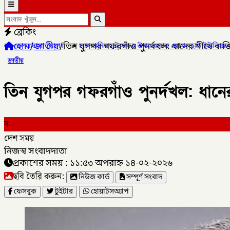
ব্রেকিং
হোম
/
জাতীয়
/
তিন যুগপর গফরগাঁও পুনর্দখল: ধানের শীষে বাজ
িরহাট সদর উপজেলার মোগলহাট ইউনিয়নে ১ মহিলা মাদক ব্যবসায়ীকে আট
জাতীয়
তিন যুগপর গফরগাঁও পুনর্দখল: ধানের
দ
দেশ সময়
নিজস্ব সংবাদদাতা
প্রকাশের সময় : ১১:৫৩ অপরাহ্ন ১৪-০২-২০২৬
ছবি তৈরি করুন:
নিউজ কার্ড
সম্পূর্ণ সংবাদ
ফেসবুক
টুইটার
হোয়াটসঅ্যাপ