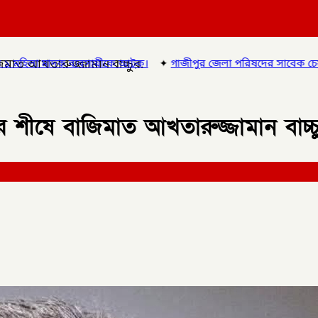
িমাত আখতারুজ্জামান বাচ্চুর.
ক।
✦
গাজীপুর জেলা পরিষদের সাবেক চেয়ারম্যান ও গাজীপুর ৫ আসনের 
 শীষে বাজিমাত আখতারুজ্জামান বাচ্চ