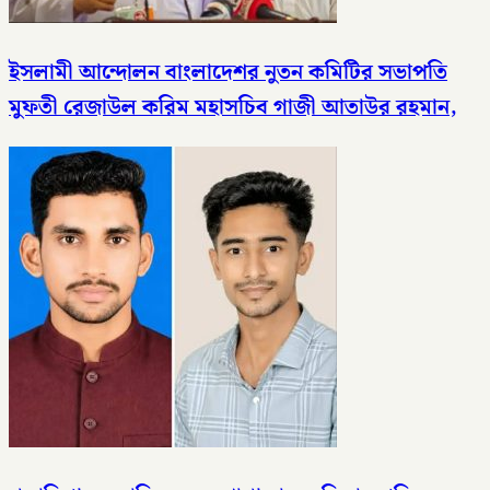
ইসলামী আন্দোলন বাংলাদেশর নুতন কমিটির সভাপতি
মুফতী রেজাউল করিম মহাসচিব গাজী আতাউর রহমান,