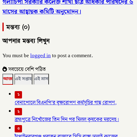
গলাচিপা সরকারি কলেজ শাখা ছাত্র অধিকার পরিষদের ৬
মাসের আহ্বায়ক কমিটি অনুমোদন।
মন্তব্য (০)
আপনার মন্তব্য লিখুন
You must be
logged in
to post a comment.
সবচেয়ে বেশি পঠিত
আজ
এই সপ্তাহ
এই মাস
১
বেনাপোলে বিএনপি’র বৃক্ষরোপণ কর্মসূচির গাছ রোপণ,
২
ব্রহ্মপুত্রে নিখোঁজের তিন দিন পর মিলল কৃষকের মরদেহ।
৩
চাঁপাইনবাবগঞ্জ পুরাতন বাজারে সিসি রাস্তা ঢালাই কাজের