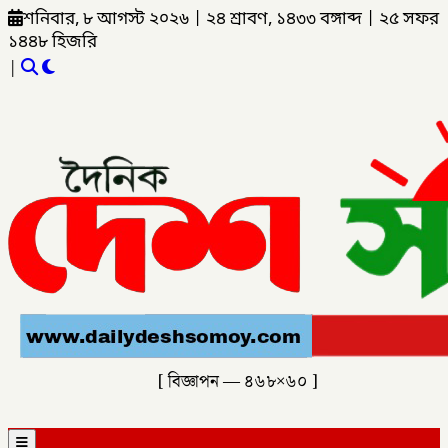
শনিবার, ৮ আগস্ট ২০২৬
|
২৪ শ্রাবণ, ১৪৩৩ বঙ্গাব্দ
|
২৫ সফর
১৪৪৮ হিজরি
|
[ বিজ্ঞাপন — ৪৬৮×৬০ ]