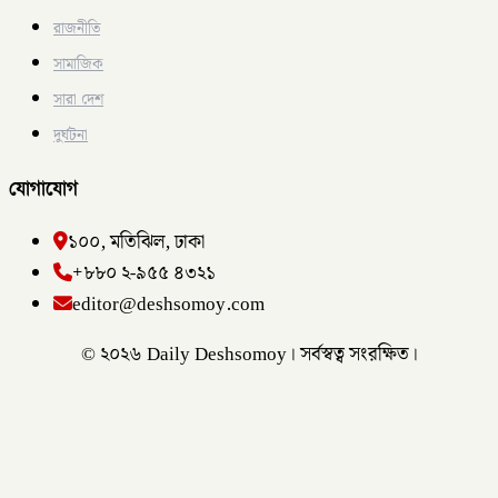
রাজনীতি
সামাজিক
সারা দেশ
দুর্ঘটনা
যোগাযোগ
১০০, মতিঝিল, ঢাকা
+৮৮০ ২-৯৫৫ ৪৩২১
editor@deshsomoy.com
© ২০২৬ Daily Deshsomoy। সর্বস্বত্ব সংরক্ষিত।