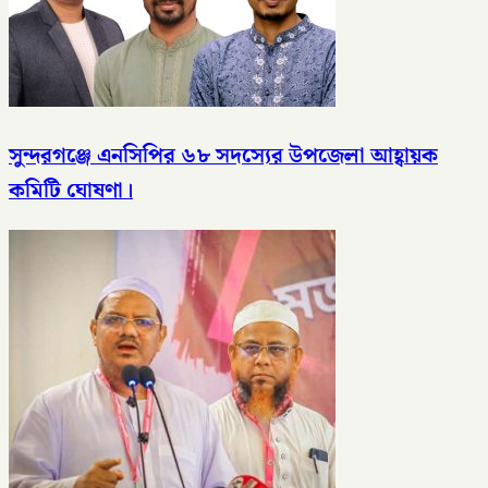
সুন্দরগঞ্জে এনসিপির ৬৮ সদস্যের উপজেলা আহ্বায়ক
কমিটি ঘোষণা।