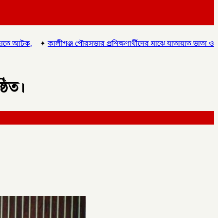
ভার প্রশিক্ষণার্থীদের মাঝে যাতায়াত ভাতা ও সনদপত্র বিতরণ,
✦
লালমনিরহা
ঠিত।