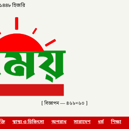
১৪৪৮ হিজরি
[ বিজ্ঞাপন — ৪৬৮×৬০ ]
ক্তি
স্বাস্থ্য ও চিকিৎসা
অপরাধ
সারাদেশ
ধর্ম
শিক্ষা