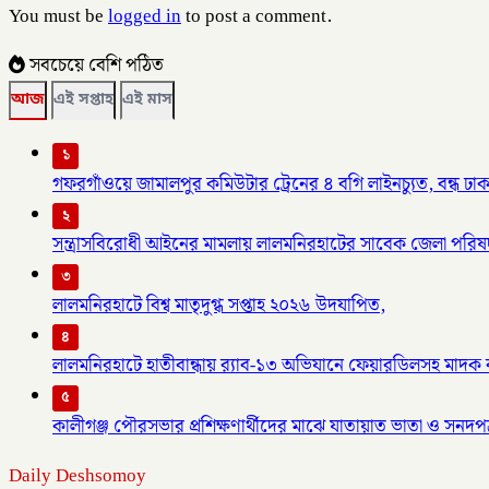
You must be
logged in
to post a comment.
সবচেয়ে বেশি পঠিত
আজ
এই সপ্তাহ
এই মাস
১
গফরগাঁওয়ে জামালপুর কমিউটার ট্রেনের ৪ বগি লাইনচ্যুত, বন্ধ 
২
সন্ত্রাসবিরোধী আইনের মামলায় লালমনিরহাটের সাবেক জেলা পরিষদ
৩
লালমনিরহাটে বিশ্ব মাতৃদুগ্ধ সপ্তাহ ২০২৬ উদযাপিত,
৪
লালমনিরহাটে হাতীবান্ধায় র‌্যাব-১৩ অভিযানে ফেয়ারডিলসহ মাদক ব্য
৫
কালীগঞ্জ পৌরসভার প্রশিক্ষণার্থীদের মাঝে যাতায়াত ভাতা ও সনদপ
Daily Deshsomoy