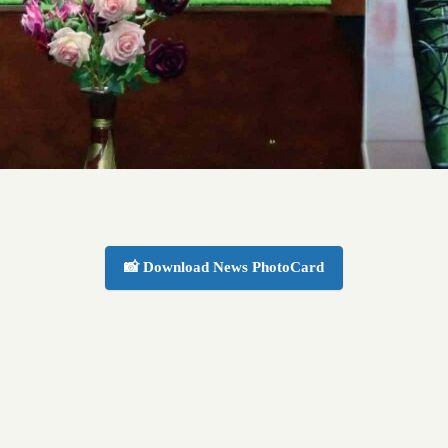
📸 Download News PhotoCard