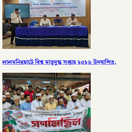
লালমনিরহাটে বিশ্ব মাতৃদুগ্ধ সপ্তাহ ২০২৬ উদযাপিত,