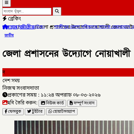
ব্রেকিং
হোম
/
জাতীয়
/
জেলা প্রশাসনের উদ্যোগে নোয়াখালী জেলা আইন-
গাজীপুর জেলা পরিষদের সাবেক চেয়ারম্যান ও গাজীপুর ৫ আসনের সাবেক স
জাতীয়
জেলা প্রশাসনের উদ্যোগে নোয়াখালী 
দ
দেশ সময়
নিজস্ব সংবাদদাতা
প্রকাশের সময় : ১১:২৪ অপরাহ্ন ০৮-০৩-২০২৬
ছবি তৈরি করুন:
নিউজ কার্ড
সম্পূর্ণ সংবাদ
ফেসবুক
টুইটার
হোয়াটসঅ্যাপ