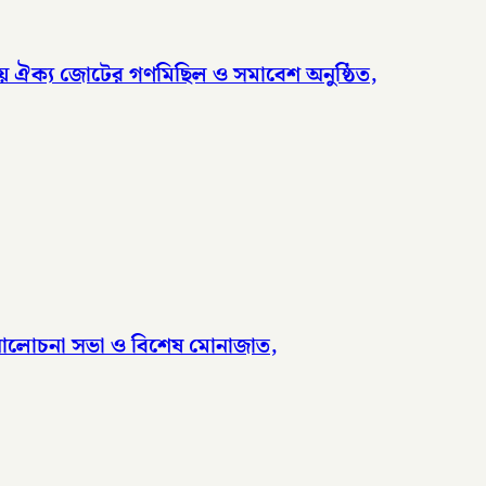
দলীয় ঐক্য জোটের গণমিছিল ও সমাবেশ অনুষ্ঠিত,
ে আলোচনা সভা ও বিশেষ মোনাজাত,