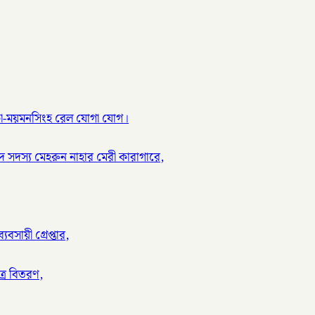
ঢাকা-ময়মনসিংহ রেল যোগা যোগ।
 সদস্য মেহরুন নাহার মেরী কারাগারে,
বসায়ী গ্রেপ্তার,
ত্র বিতরণ,