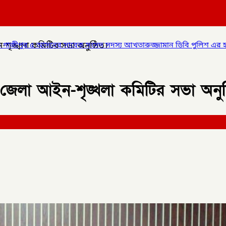
শৃঙ্খলা কমিটির সভা অনুষ্ঠিত।
ংসদ সদস্য আখতারুজ্জামান ডিবি পুলিশ এর হাতে আটক,
✦
কালীগঞ্জ পৌরস
জেলা আইন-শৃঙ্খলা কমিটির সভা অনুষ্