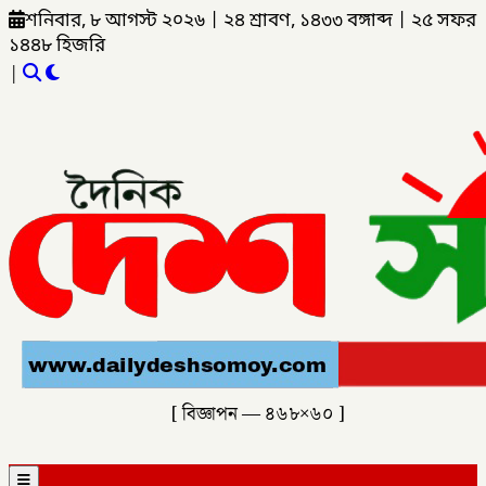
শনিবার, ৮ আগস্ট ২০২৬
|
২৪ শ্রাবণ, ১৪৩৩ বঙ্গাব্দ
|
২৫ সফর
১৪৪৮ হিজরি
|
[ বিজ্ঞাপন — ৪৬৮×৬০ ]