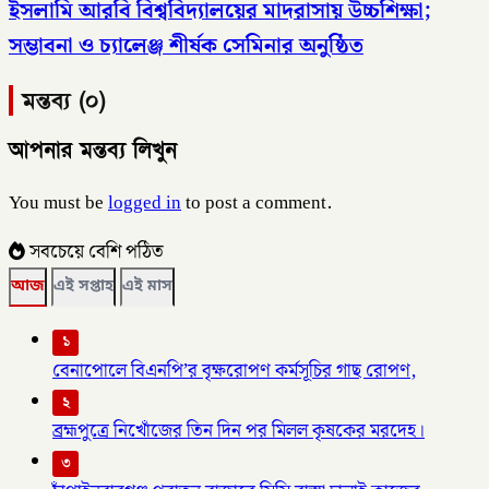
ইসলামি আরবি বিশ্ববিদ্যালয়ের মাদরাসায় উচ্চশিক্ষা;
সম্ভাবনা ও চ্যালেঞ্জ শীর্ষক সেমিনার অনুষ্ঠিত
মন্তব্য (০)
আপনার মন্তব্য লিখুন
You must be
logged in
to post a comment.
সবচেয়ে বেশি পঠিত
আজ
এই সপ্তাহ
এই মাস
১
বেনাপোলে বিএনপি’র বৃক্ষরোপণ কর্মসূচির গাছ রোপণ,
২
ব্রহ্মপুত্রে নিখোঁজের তিন দিন পর মিলল কৃষকের মরদেহ।
৩