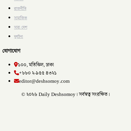
রাজনীতি
সামাজিক
সারা দেশ
দুর্ঘটনা
যোগাযোগ
১০০, মতিঝিল, ঢাকা
+৮৮০ ২-৯৫৫ ৪৩২১
editor@deshsomoy.com
© ২০২৬ Daily Deshsomoy। সর্বস্বত্ব সংরক্ষিত।