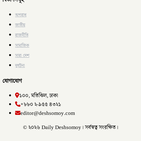
অপরাধ
জাতীয়
রাজনীতি
সামাজিক
সারা দেশ
দুর্ঘটনা
যোগাযোগ
১০০, মতিঝিল, ঢাকা
+৮৮০ ২-৯৫৫ ৪৩২১
editor@deshsomoy.com
© ২০২৬ Daily Deshsomoy। সর্বস্বত্ব সংরক্ষিত।