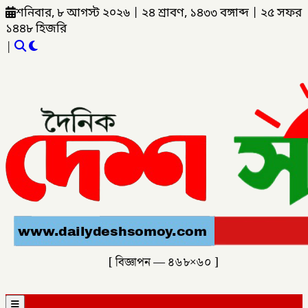
শনিবার, ৮ আগস্ট ২০২৬
|
২৪ শ্রাবণ, ১৪৩৩ বঙ্গাব্দ
|
২৫ সফর
১৪৪৮ হিজরি
|
[ বিজ্ঞাপন — ৪৬৮×৬০ ]