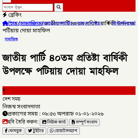
ব্রেকিং
হোম
/
সামাজিক
/
জাতীয় পার্টি ৪০তম প্রতিষ্টা বার্ষিকী উপলক্ষে
 ডাক্তারের জানাজা ও দাফন সম্পন্ন।
✦
লালমনিরহাটের ৫ উপজেলার ৪টিতে 
পটিয়ায় দোয়া মাহফিল
সামাজিক
জাতীয় পার্টি ৪০তম প্রতিষ্টা বার্ষিকী
উপলক্ষে পটিয়ায় দোয়া মাহফিল
দ
দেশ সময়
নিজস্ব সংবাদদাতা
প্রকাশের সময় : ০৯:৫৩ অপরাহ্ন ০১-০১-২০২৬
ছবি তৈরি করুন:
নিউজ কার্ড
সম্পূর্ণ সংবাদ
ফেসবুক
টুইটার
হোয়াটসঅ্যাপ