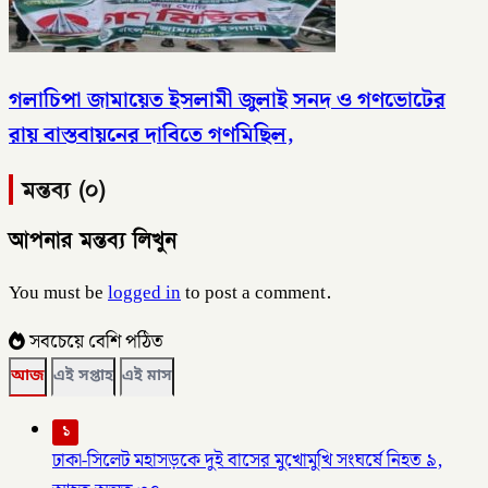
গলাচিপা জামায়েত ইসলামী জুলাই সনদ ও গণভোটের
রায় বাস্তবায়নের দাবিতে গণমিছিল,
মন্তব্য (০)
আপনার মন্তব্য লিখুন
You must be
logged in
to post a comment.
সবচেয়ে বেশি পঠিত
আজ
এই সপ্তাহ
এই মাস
১
ঢাকা-সিলেট মহাসড়কে দুই বাসের মুখোমুখি সংঘর্ষে নিহত ৯,