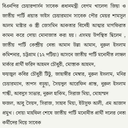
বিএনপির চেয়ারপার্সন সাবেক প্রধানমন্ত্রী বেগম খালেদা জিয়া ও
জাতীয় পার্টি প্রয়াত ভাইস চেয়ারম্যান সাবেক পৌর মেয়র শামসুল
আলম মাষ্টার ও স্ত্রী জেসমিন আকতার বিদেহী আত্মার মাগফিরাত
কামনা করে দোয়া মোনাজাত করা হয়। এসময় উপস্থিত ছিলেন ,
জাতীয় পার্টি কেন্দ্রীয় নেতা আমান উল্লা আমান, নুরুল ইসলাম
কমিশনার, চট্টগ্রাম (১২ পটিয়া) আসনে জাতীয় পার্টি মনোনীত লাঙ্গল
মার্কার প্রার্থী ফরিদ আহমদ চৌধুরী, মোস্তাক আহমদ,
ফয়জুল কবির চৌধুরী টিটু, জাহাঙ্গীর মেম্বার, নুরুল ইসলাম, মনির
চেয়ারম্যান, তাপস বড়ুয়া, সৈয়দুল আরেফিন প্রান্ত, নুরুল ইসলাম
গান্ধী, আবদুস সাত্তার, নুরুল হাকিম, সিরাজ মিয়া, মোহাম্মদ
ফজল, আবু সৈয়দ, সিরাজ, সাহাব মিয়া, ইউসুফ আলী, এম আজাদ
প্রমুখ। দোয়া মাহফিল শেষে জাতীয় পার্টি মনোনীত প্রার্থী দলের নেতা
কর্মীদের নিয়ে সাবেক