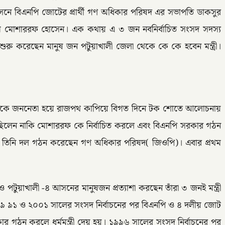
৩ আসনে বিএনপি জোটের প্রার্থী গণ অধিকার পরিষদ এর সভাপতি ডাকসুর
এবিএম মোশাররফ হোসেন। এক কথায় এ ৩ জন নবনির্বাচিত সংসদ সদস্য
া শুরু করেছেন মানুষ জন পটুয়াখালী জেলা থেকে কে কে হবেন মন্ত্রী।
্রনেতা থেকে জননেতা হয়ে রাজপথ কাপিয়ে বিগত দিনে টক শোতে আলোচনায়
ছিলেন নাকি মোশাররফ কে নির্বাচিত করলে এবং বিএনপি সরকার গঠন
পর তিনি দল গঠন করেছেন গণ অধিকার পরিষদ( জিওপি)। এবার প্রথম
 পটুয়াখালী -৪ আসনের মানুষজন প্রত্যাশা করছেন তাঁরা ৩ জনই মন্ত্রী
সনে১৯ ৯১ ও ২০০১ সালের সংসদ নির্বাচনের পর বিএনপি ও ৪ দলীয় জোট
কার গঠন করলে ধর্মমন্ত্রী দেয় হয়। ১৯৯৬ সালের সংসদ নির্বাচনের পর