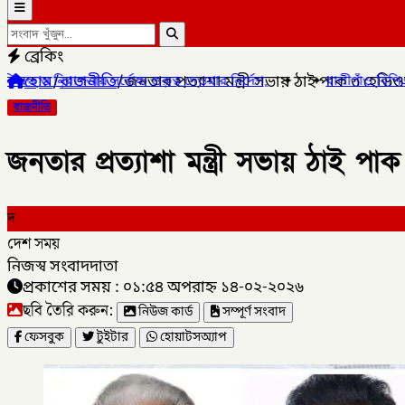
ব্রেকিং
হোম
/
রাজনীতি
/
জনতার প্রত্যাশা মন্ত্রী সভায় ঠাই পাক ৩ হেভ
াচ্চ গুরুত্ব দেওয়ার নির্দেশ,
✦
✦
বালীগাঁও বিপিএল সিজন ৫ এর উদ্ভোধ
রাজনীতি
জনতার প্রত্যাশা মন্ত্রী সভায় ঠাই 
দ
দেশ সময়
নিজস্ব সংবাদদাতা
প্রকাশের সময় : ০১:৫৪ অপরাহ্ন ১৪-০২-২০২৬
ছবি তৈরি করুন:
নিউজ কার্ড
সম্পূর্ণ সংবাদ
ফেসবুক
টুইটার
হোয়াটসঅ্যাপ