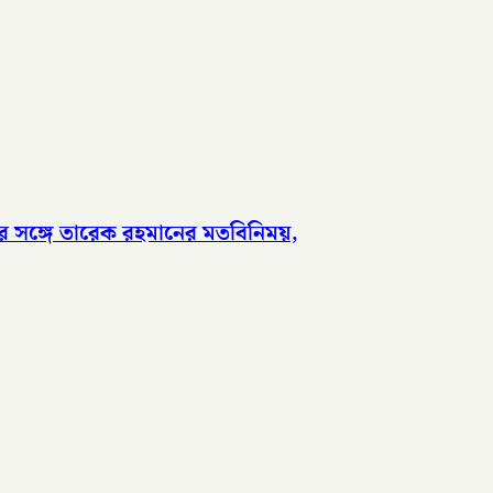
র সঙ্গে তারেক রহমানের মতবিনিময়,