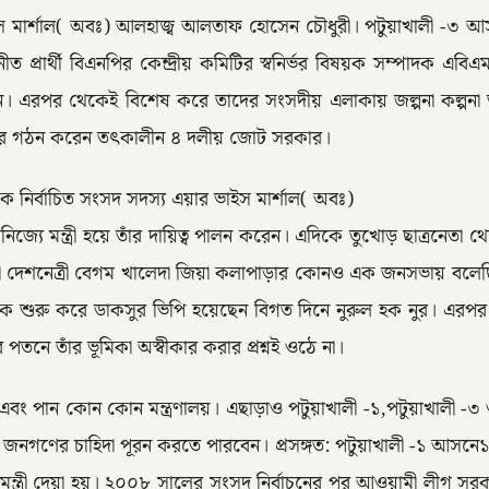
এয়ার ভাইস মার্শাল( অবঃ) আলহাজ্ব আলতাফ হোসেন চৌধুরী। পটুয়াখালী -
ত প্রার্থী বিএনপির কেন্দ্রীয় কমিটির স্বনির্ভর বিষয়ক সম্পাদক 
 করেছেন। এরপর থেকেই বিশেষ করে তাদের সংসদীয় এলাকায় জল্পনা কল্পন
রকার গঠন করেন তৎকালীন ৪ দলীয় জোট সরকার।
ে নির্বাচিত সংসদ সদস্য এয়ার ভাইস মার্শাল( অবঃ)
ও বানিজ্যে মন্ত্রী হয়ে তাঁর দায়িত্ব পালন করেন। এদিকে তুখোড় ছাত
রী দেশনেত্রী বেগম খালেদা জিয়া কলাপাড়ার কোনও এক জনসভায় বলে
থেকে শুরু করে ডাকসুর ভিপি হয়েছেন বিগত দিনে নুরুল হক নুর। এর
তনে তাঁর ভূমিকা অস্বীকার করার প্রশ্নই ওঠে না।
 এবং পান কোন কোন মন্ত্রণালয়। এছাড়াও পটুয়াখালী -১,পটুয়াখালী -৩ ও
জ করে জনগণের চাহিদা পূরন করতে পারবেন। প্রসঙ্গত: পটুয়াখালী -১ আ
যে মন্ত্রী দেয়া হয়। ২০০৮ সালের সংসদ নির্বাচনের পর আওয়ামী লীগ সর