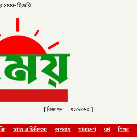
র ১৪৪৮ হিজরি
[ বিজ্ঞাপন — ৪৬৮×৬০ ]
ক্তি
স্বাস্থ্য ও চিকিৎসা
অপরাধ
সারাদেশ
ধর্ম
শিক্ষা