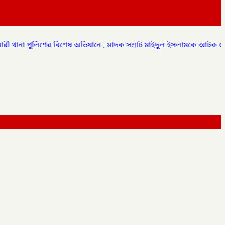
ষ অভিযানে , মাদক সম্রাট মাইদুল ইসলামকে আটক ০৩ বোতল স্কাফ সিরাপ উ