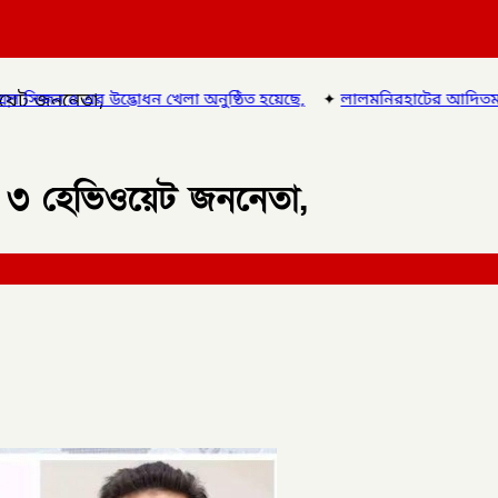
িওয়েট জননেতা,
ন খেলা অনুষ্ঠিত হয়েছে,
✦
লালমনিরহাটের আদিতমারী থানা পুলিশের বিশে
পাক ৩ হেভিওয়েট জননেতা,