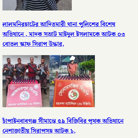
লালমনিরহাটের আদিতমারী থানা পুলিশের বিশেষ
অভিযানে , মাদক সম্রাট মাইদুল ইসলামকে আটক ০৩
বোতল স্কাফ সিরাপ উদ্ধার,
চাঁপাইনবাবগঞ্জ সীমান্তে ৫৯ বিজিবির পৃথক অভিযানে
নেশাজাতীয় সিরাপসহ আটক ১,