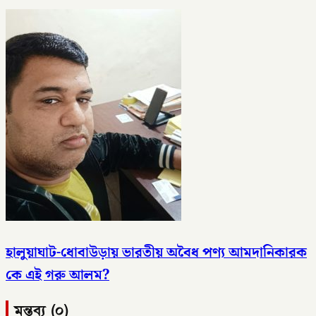
হালুয়াঘাট-ধোবাউড়ায় ভারতীয় অবৈধ পণ্য আমদানিকারক
কে এই গরু আলম?
মন্তব্য (০)