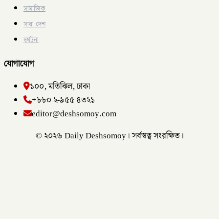
সামাজিক
সারা দেশ
দুর্ঘটনা
যোগাযোগ
১০০, মতিঝিল, ঢাকা
+৮৮০ ২-৯৫৫ ৪৩২১
editor@deshsomoy.com
© ২০২৬ Daily Deshsomoy। সর্বস্বত্ব সংরক্ষিত।