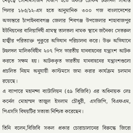
নেতৃত্বে সোনামসজিদ বিওপি হতে একটি চৌকষ টহলদল সীমান্ত
পিলার ১৮৫/১২-এস হতে আনুমানিক ৩০০ গজ বাংলাদেশের
অভ্যন্তরে চাঁপাইনবাবগঞ্জ জেলার শিবগঞ্জ উপজেলার শাহাবাজপুর
ইউনিয়নের বালিয়াদিঘী গ্রামস্থ তালতলা নামক স্থানে জনৈক্য সেতরুল
হাজ্বীর পরিত্যাক্ত পুকুরে অভিযান পরিচালনা করে। উক্ত অভিযানে
টহলদল মালিকবিহীন ২০৭ পিস ভারতীয় যানবাহনের যন্ত্রাংশ আটক
করতে সক্ষম হয়। আটককৃত ভারতীয় যানবাহনের যন্ত্রাংশগুলো
প্রচলিত নিয়ম অনুযায়ী কাস্টমসে জমা করার কার্যক্রম চলমান
রয়েছে।
এ ব্যাপারে মহানন্দা ব্যাটালিয়ন (৫৯ বিজিবি) এর অধিনায়ক লেঃ
কর্নেল মোহাম্মদ তাজুল ইসলাম চৌধুরী, এসজিপি, বিএফএম,
পিএসসি বিষয়টির সত্যতা নিশ্চিত করেছেন।
তিনি বলেন,বিজিবি সকল প্রকার চোরাচালানের বিরুদ্ধে জিরো