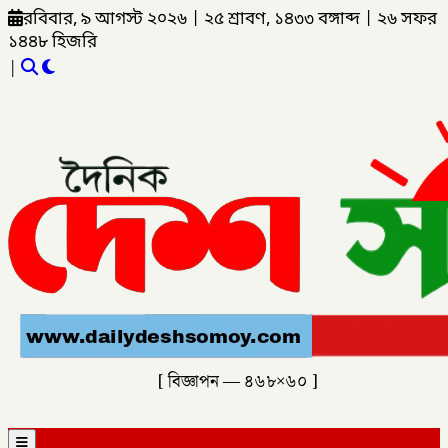
রবিবার, ৯ আগস্ট ২০২৬
|
২৫ শ্রাবণ, ১৪৩৩ বঙ্গাব্দ
|
২৬ সফর
১৪৪৮ হিজরি
|
[ বিজ্ঞাপন — ৪৬৮×৬০ ]