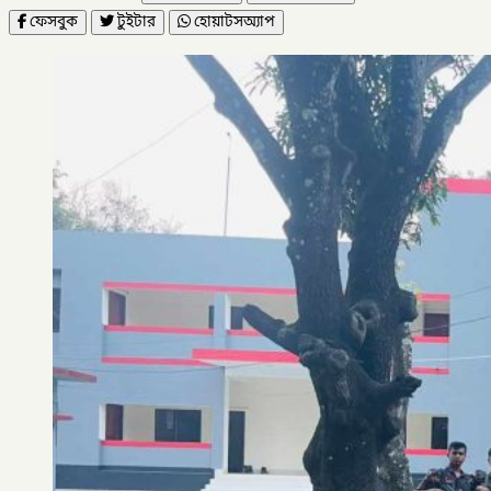
ফেসবুক
টুইটার
হোয়াটসঅ্যাপ