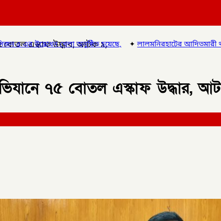
৫ বোতল এস্কাফ উদ্ধার, আটক ১,
ঠিত হয়েছে,
✦
লালমনিরহাটের আদিতমারী থানা পুলিশের বিশেষ অভিযানে , 
অভিযানে ৭৫ বোতল এস্কাফ উদ্ধার, আ