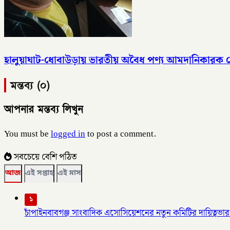
হালুয়াঘাট-ধোবাউড়ায় ভারতীয় অবৈধ পণ্য আমদানিকারক
মন্তব্য (০)
আপনার মন্তব্য লিখুন
You must be
logged in
to post a comment.
সবচেয়ে বেশি পঠিত
আজ
এই সপ্তাহ
এই মাস
১
চাঁপাইনবাবগঞ্জ সাংবাদিক এসোসিয়েশনের নতুন কমিটির দায়িত্বভার 