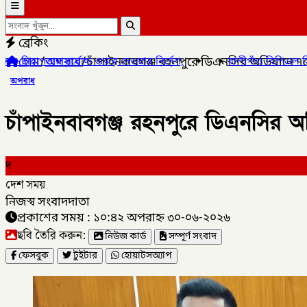
ব্রেকিং
হোম
/
অপরাধ
/
চাঁপাইনবাবগঞ্জ রহনপুরে ডিএনসির অভিযানে ৭
দেওয়ার নির্দেশ,
✦
✦
বালীগাঁও বিপিএল সিজন ৫ এর উদ্ভোধন খেলা অনুষ্
অপরাধ
চাঁপাইনবাবগঞ্জ রহনপুরে ডিএনসির 
দ
দেশ সময়
নিজস্ব সংবাদদাতা
প্রকাশের সময় : ১০:৪২ অপরাহ্ন ৩০-০৬-২০২৬
ছবি তৈরি করুন:
নিউজ কার্ড
সম্পূর্ণ সংবাদ
ফেসবুক
টুইটার
হোয়াটসঅ্যাপ