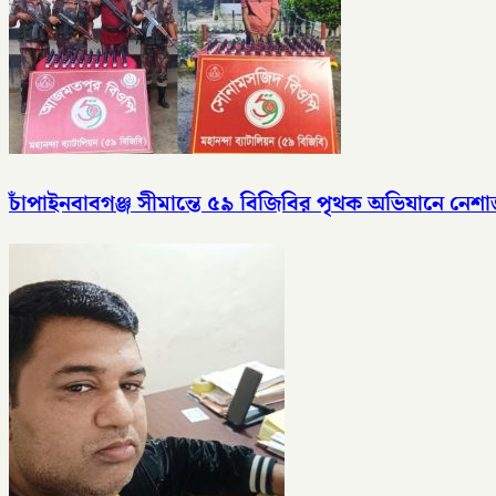
চাঁপাইনবাবগঞ্জ সীমান্তে ৫৯ বিজিবির পৃথক অভিযানে ন