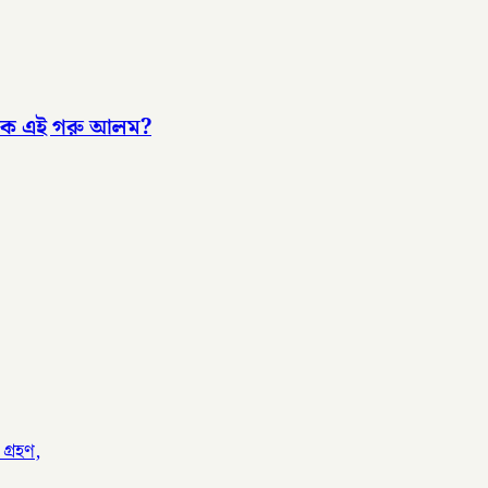
 কে এই গরু আলম?
গ্রহণ,