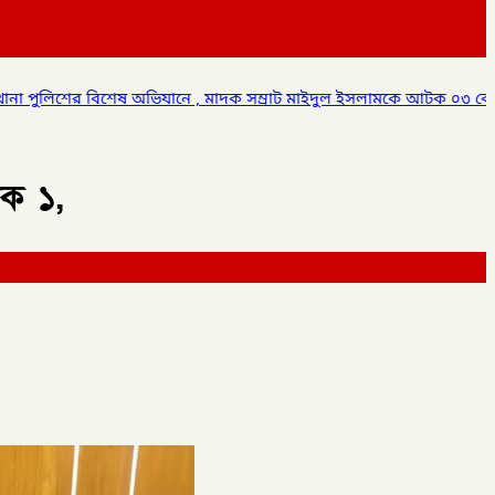
মাদক সম্রাট মাইদুল ইসলামকে আটক ০৩ বোতল স্কাফ সিরাপ উদ্ধার,
✦
প্
টক ১,