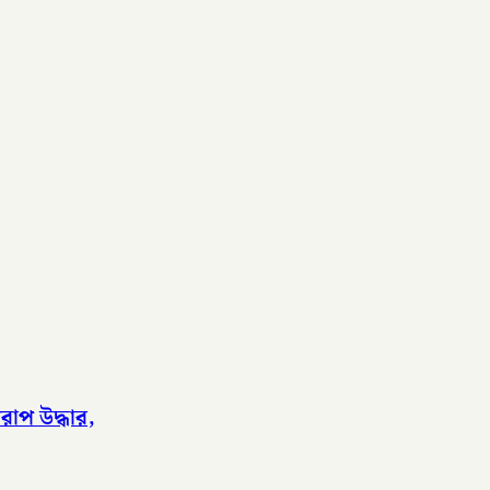
াপ উদ্ধার,