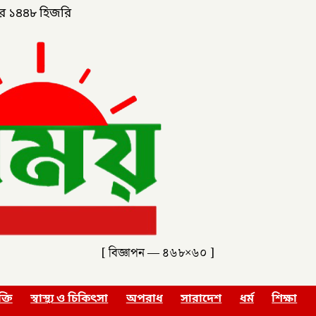
র ১৪৪৮ হিজরি
[ বিজ্ঞাপন — ৪৬৮×৬০ ]
ক্তি
স্বাস্থ্য ও চিকিৎসা
অপরাধ
সারাদেশ
ধর্ম
শিক্ষা