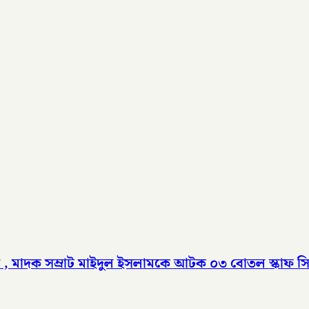
, মাদক সম্রাট মাইদুল ইসলামকে আটক ০৩ বোতল স্কাফ সির