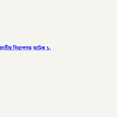
েশাজাতীয় সিরাপসহ আটক ১,