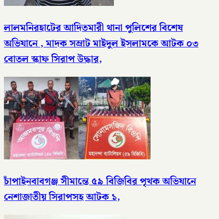
লালমনিরহাটের আদিতমারী থানা পুলিশের বিশেষ
অভিযানে , মাদক সম্রাট মাইদুল ইসলামকে আটক ০৩
বোতল স্কাফ সিরাপ উদ্ধার,
চাঁপাইনবাবগঞ্জ সীমান্তে ৫৯ বিজিবির পৃথক অভিযানে
নেশাজাতীয় সিরাপসহ আটক ১,