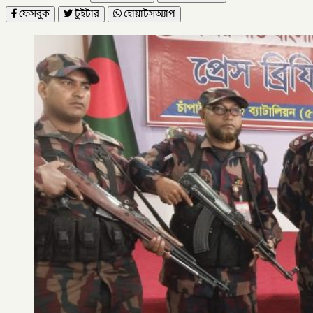
ফেসবুক
টুইটার
হোয়াটসঅ্যাপ