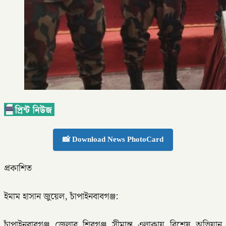
📸 Download News PhotoCard
প্রকাশিত
ইমাম হাসান জুয়েল, চাঁপাইনবাবগঞ্জ:
চাঁপাইনবাবগঞ্জ জেলার শিবগঞ্জ সীমান্ত এলাকায় বিশেষ অভিযান