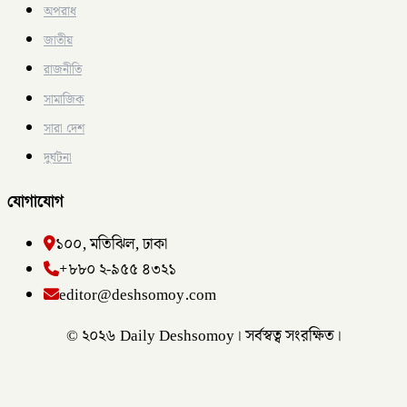
অপরাধ
জাতীয়
রাজনীতি
সামাজিক
সারা দেশ
দুর্ঘটনা
যোগাযোগ
১০০, মতিঝিল, ঢাকা
+৮৮০ ২-৯৫৫ ৪৩২১
editor@deshsomoy.com
© ২০২৬ Daily Deshsomoy। সর্বস্বত্ব সংরক্ষিত।