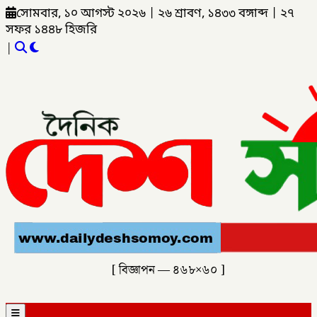
সোমবার, ১০ আগস্ট ২০২৬
|
২৬ শ্রাবণ, ১৪৩৩ বঙ্গাব্দ
|
২৭
সফর ১৪৪৮ হিজরি
|
[ বিজ্ঞাপন — ৪৬৮×৬০ ]