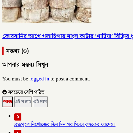
কোরবানির আগে গলাচিপায় মাংস কাটার ‘খাটিয়া’ বিক্রির ধ
মন্তব্য (০)
আপনার মন্তব্য লিখুন
You must be
logged in
to post a comment.
সবচেয়ে বেশি পঠিত
আজ
এই সপ্তাহ
এই মাস
১
ব্রহ্মপুত্রে নিখোঁজের তিন দিন পর মিলল কৃষকের মরদেহ।