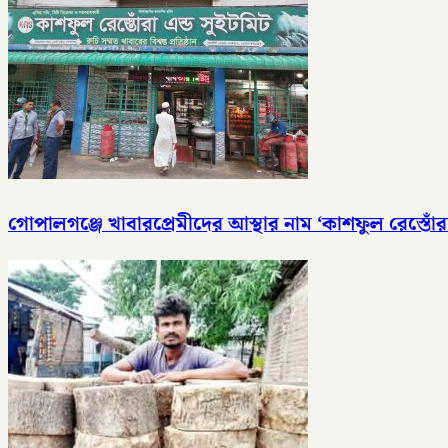
গোপালগঞ্জে খাবারপ্রেমীদের আস্থার নাম ‘কাশফুল রেস্তোঁরা