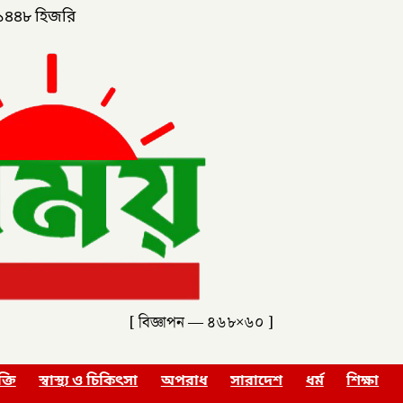
১৪৪৮ হিজরি
[ বিজ্ঞাপন — ৪৬৮×৬০ ]
ক্তি
স্বাস্থ্য ও চিকিৎসা
অপরাধ
সারাদেশ
ধর্ম
শিক্ষা