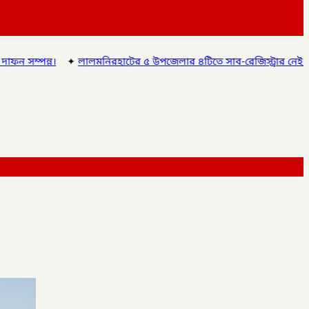
িরহাটের ৫ উপজেলার ৪টিতে সাব-রেজিস্ট্রার নেই অতিরিক্ত দায়িত্বে চলছে অফ