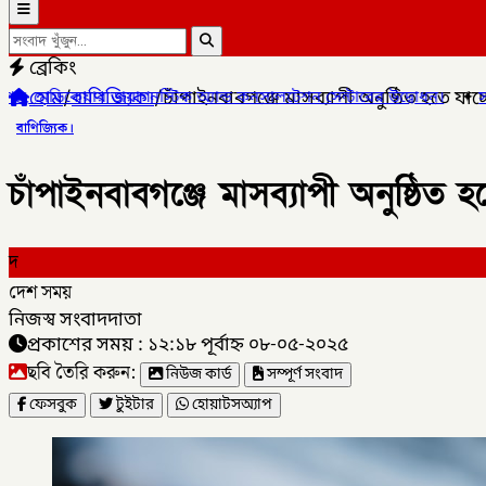
ব্রেকিং
হোম
/
বাণিজ্যিক।
/
চাঁপাইনবাবগঞ্জে মাসব্যাপী অনুষ্ঠিত হতে যাচ্
স্টিক অ্যান্ড কনসালটেশন সেন্টারের উদ্বোধন।
✦
সাংবাদিক মোয়াজ্জেম হোস
বাণিজ্যিক।
চাঁপাইনবাবগঞ্জে মাসব্যাপী অনুষ্ঠিত হ
দ
দেশ সময়
নিজস্ব সংবাদদাতা
প্রকাশের সময় : ১২:১৮ পূর্বাহ্ন ০৮-০৫-২০২৫
ছবি তৈরি করুন:
নিউজ কার্ড
সম্পূর্ণ সংবাদ
ফেসবুক
টুইটার
হোয়াটসঅ্যাপ