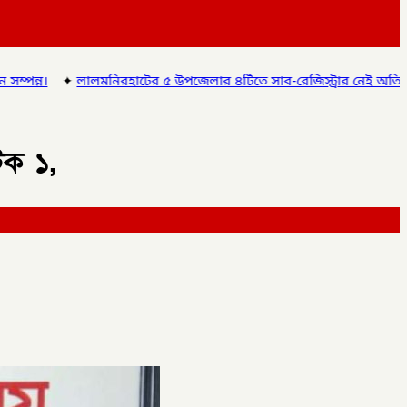
৫ উপজেলার ৪টিতে সাব-রেজিস্ট্রার নেই অতিরিক্ত দায়িত্বে চলছে অফিস, ভোগা
টক ১,