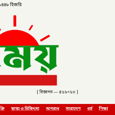
১৪৪৮ হিজরি
[ বিজ্ঞাপন — ৪৬৮×৬০ ]
ক্তি
স্বাস্থ্য ও চিকিৎসা
অপরাধ
সারাদেশ
ধর্ম
শিক্ষা