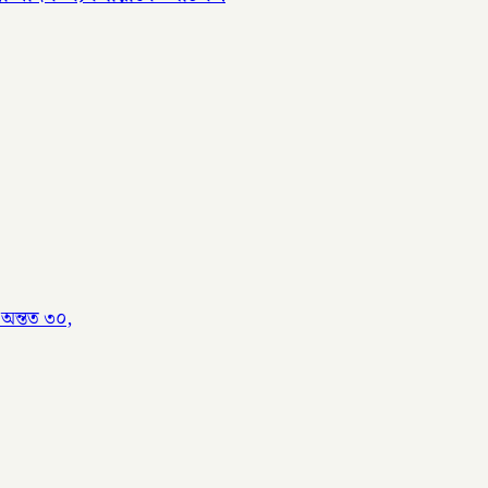
 অন্তত ৩০,