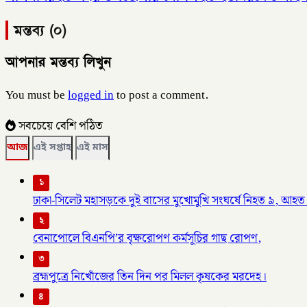
মন্তব্য (০)
আপনার মন্তব্য লিখুন
You must be
logged in
to post a comment.
সবচেয়ে বেশি পঠিত
আজ
এই সপ্তাহ
এই মাস
১
ঢাকা-সিলেট মহাসড়কে দুই বাসের মুখোমুখি সংঘর্ষে নিহত ৯, আহত
২
বেনাপোলে বিএনপি’র বৃক্ষরোপণ কর্মসূচির গাছ রোপণ,
৩
ব্রহ্মপুত্রে নিখোঁজের তিন দিন পর মিলল কৃষকের মরদেহ।
৪