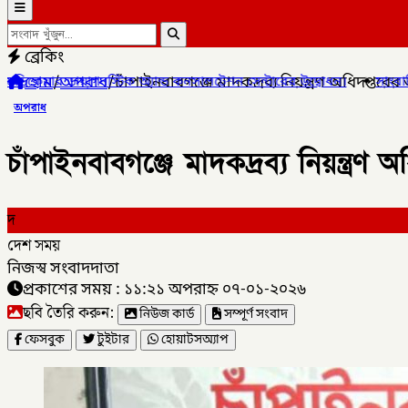
ব্রেকিং
হোম
/
অপরাধ
/
চাঁপাইনবাবগঞ্জে মাদকদ্রব্য নিয়ন্ত্রণ অধিদপ্
যান্ড কনসালটেশন সেন্টারের উদ্বোধন।
✦
সাংবাদিক মোয়াজ্জেম হোসেন রাসেল
অপরাধ
চাঁপাইনবাবগঞ্জে মাদকদ্রব্য নিয়ন্ত
দ
দেশ সময়
নিজস্ব সংবাদদাতা
প্রকাশের সময় : ১১:২১ অপরাহ্ন ০৭-০১-২০২৬
ছবি তৈরি করুন:
নিউজ কার্ড
সম্পূর্ণ সংবাদ
ফেসবুক
টুইটার
হোয়াটসঅ্যাপ