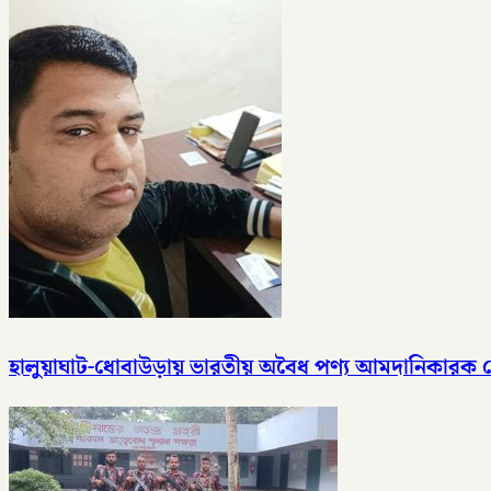
হালুয়াঘাট-ধোবাউড়ায় ভারতীয় অবৈধ পণ্য আমদানিকারক