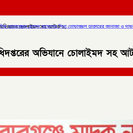
তরের অভিযানে চোলাইমদ সহ আটক ১,
ের পিতা তোফাজ্জল ডাক্তারের জানাজা ও দাফন সম্পন্ন।
✦
লালমনিরহাটের 
্রণ অধিদপ্তরের অভিযানে চোলাইমদ সহ আ