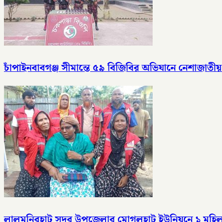
চাঁপাইনবাবগঞ্জ সীমান্তে ৫৯ বিজিবির অভিযানে নেশাজাতীয়
লালমনিরহাট সদর উপজেলার মোগলহাট ইউনিয়নে ১ মহিল