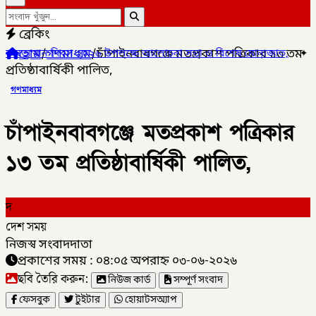
ব্রেকিং
হোম
/
গণমাধ্যম
/
চাঁপাইনবাবগঞ্জে মতপ্রকাশ পত্রিকার ১৩ তম
বস ২০২৬ উপলক্ষে আলোচনা সভা ও বিশেষ মোনাজাত,
✦
গলাচিপায় ১০ পিস ইয়া
প্রতিষ্ঠাবার্ষিকী পালিত,
গণমাধ্যম
চাঁপাইনবাবগঞ্জে মতপ্রকাশ পত্রিকার
১৩ তম প্রতিষ্ঠাবার্ষিকী পালিত,
দ
দেশ সময়
নিজস্ব সংবাদদাতা
প্রকাশের সময় : ০৪:০৫ অপরাহ্ন ০৩-০৬-২০২৬
ছবি তৈরি করুন:
নিউজ কার্ড
সম্পূর্ণ সংবাদ
ফেসবুক
টুইটার
হোয়াটসঅ্যাপ