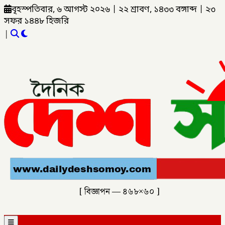
বৃহস্পতিবার, ৬ আগস্ট ২০২৬
|
২২ শ্রাবণ, ১৪৩৩ বঙ্গাব্দ
|
২৩
সফর ১৪৪৮ হিজরি
|
[ বিজ্ঞাপন — ৪৬৮×৬০ ]