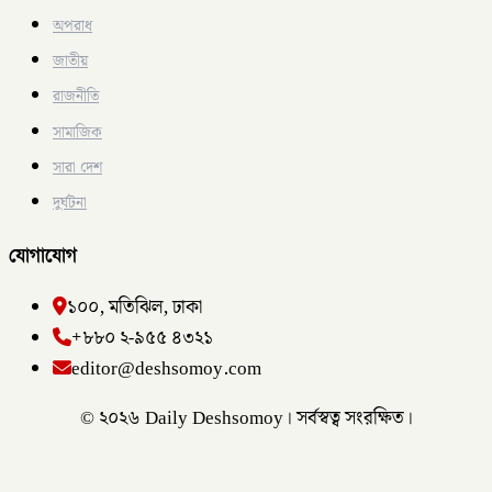
অপরাধ
জাতীয়
রাজনীতি
সামাজিক
সারা দেশ
দুর্ঘটনা
যোগাযোগ
১০০, মতিঝিল, ঢাকা
+৮৮০ ২-৯৫৫ ৪৩২১
editor@deshsomoy.com
© ২০২৬ Daily Deshsomoy। সর্বস্বত্ব সংরক্ষিত।