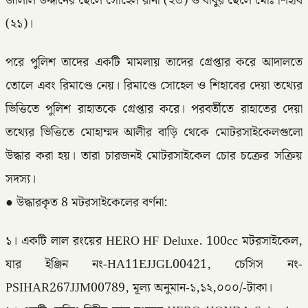
জালাল উদ্দীনের ছেলে সোহেল রানা (২৩) ও বাবুর ছেলে মোঃ শিহাব
(২১)।
পরে পুলিশ তাদের একটি মামলায় তাদের গ্রেপ্তার করে আদালতে
তোলে এবং রিমাণ্ডে নেয়। রিমাণ্ডে সোহেল ও শিহাবের দেয়া তথ্যের
ভিত্তিতে পুলিশ রাহাতকে গ্রেপ্তার করে। পরবর্তীতে রাহাতের দেয়া
তথ্যের ভিত্তিতে মোহাম্মদ আলীর বাড়ি থেকে মোটরসাইকেলগুলো
উদ্ধার করা হয়। তারা চারজনই মোটরসাইকেল চোর চক্রের সক্রিয়
সদস্য।
● উদ্ধারকৃত 8 মটরসাইকেলের বর্ণনা:
১। একটি লাল রংয়ের HERO HF Deluxe. 100cc মটরসাইকেল,
যার ইঞ্জিন নং-HA11EJJGL00421, চেসিস নং-
PSIHAR267JJM00789, মূল্য অনুমান-১,১২,০০০/-টাকা।