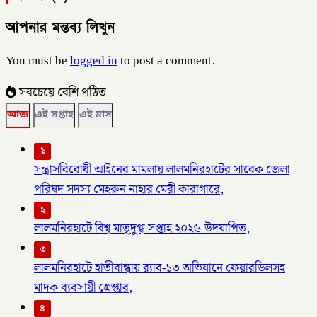
আপনার মন্তব্য লিখুন
You must be
logged in
to post a comment.
সবচেয়ে বেশি পঠিত
আজ
এই সপ্তাহ
এই মাস
১
সন্ত্রাসবিরোধী আইনের মামলায় লালমনিরহাটের সাবেক জেলা
পরিষদ সদস্য মেহরুন নাহার মেরী কারাগারে,
২
লালমনিরহাটে বিশ্ব মাতৃদুগ্ধ সপ্তাহ ২০২৬ উদযাপিত,
৩
লালমনিরহাটে হাতীবান্ধায় র‌্যাব-১৩ অভিযানে ফেয়ারডিলসহ
মাদক ব্যবসায়ী গ্রেপ্তার,
৪