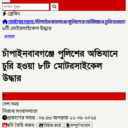
ব্রেকিং
হোম
/
অপরাধ
/
চাঁপাইনবাবগঞ্জে পুলিশের অভিযানে চুরি হওয়া
 সাবেক চেয়ারম্যান ও গাজীপুর ৫ আসনের সাবেক সংসদ সদস্য আখতারুজ্জা
৮টি মোটরসাইকেল উদ্ধার
অপরাধ
চাঁপাইনবাবগঞ্জে পুলিশের অভিযানে
চুরি হওয়া ৮টি মোটরসাইকেল
উদ্ধার
দ
দেশ সময়
নিজস্ব সংবাদদাতা
প্রকাশের সময় : ০৮:৫৩ অপরাহ্ন ১১-০৮-২০২৫
ছবি তৈরি করুন:
নিউজ কার্ড
সম্পূর্ণ সংবাদ