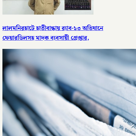
লালমনিরহাটে হাতীবান্ধায় র‌্যাব-১৩ অভিযানে
ফেয়ারডিলসহ মাদক ব্যবসায়ী গ্রেপ্তার,