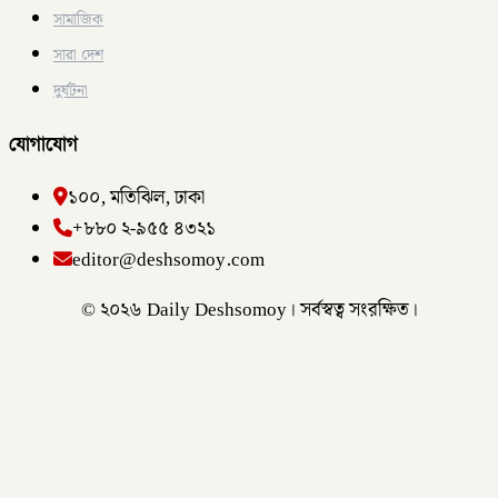
সামাজিক
সারা দেশ
দুর্ঘটনা
যোগাযোগ
১০০, মতিঝিল, ঢাকা
+৮৮০ ২-৯৫৫ ৪৩২১
editor@deshsomoy.com
© ২০২৬ Daily Deshsomoy। সর্বস্বত্ব সংরক্ষিত।