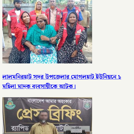
লালমনিরহাট সদর উপজেলার মোগলহাট ইউনিয়নে ১
মহিলা মাদক ব্যবসায়ীকে আটক।