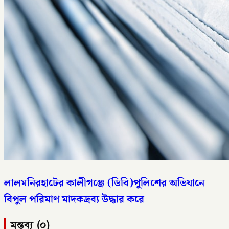
লালমনিরহাটের কালীগঞ্জে (ডিবি)পুলিশের অভিযানে
বিপুল পরিমাণ মাদকদ্রব্য উদ্ধার করে
মন্তব্য (০)