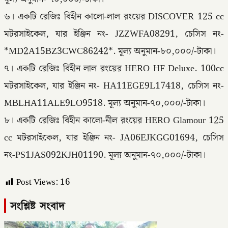
৬। একটি রেজিঃ বিহীন কালো-লাল রংয়ের DISCOVER 125 cc
মটরসাইকেল, যার ইঞ্জিন নং- JZZWFA08291, চেসিস নং-
*MD2A15BZ3CWC86242*. মূল্য অনুমান-৮০,০০০/-টাকা।
৭। একটি রেজিঃ বিহীন লাল রংয়ের HERO HF Deluxe. 100cc
মটরসাইকেল, যার ইঞ্জিন নং- HA11EGE9L17418, চেসিস নং-
MBLHA11ALE9LO9518. মূল্য অনুমান-৭০,০০০/-টাকা।
৮। একটি রেজিঃ বিহীন কালো-নীল রংয়ের HERO Glamour 125
cc মটরসাইকেল, যার ইঞ্জিন নং- JA06EJKGG01694, চেসিস
নং-PS1JAS092KJH01190. মূল্য অনুমান-৭০,০০০/-টাকা।
Post Views:
16
সংশ্লিষ্ট সংবাদ