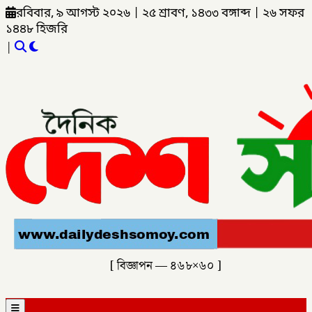
রবিবার, ৯ আগস্ট ২০২৬
|
২৫ শ্রাবণ, ১৪৩৩ বঙ্গাব্দ
|
২৬ সফর
১৪৪৮ হিজরি
|
[ বিজ্ঞাপন — ৪৬৮×৬০ ]