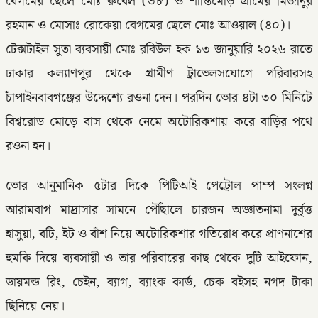
বেগমের ছেলে মোঃ রুবেল (৩৮) ও শান্তিমোড় গ্রামের মিজানুর
রহমান ও মোসাঃ রোকেয়া বেগমের ছেলে মোঃ আওয়াল (৪০)।
টেক্সটাইল সুতা ব্যবসায়ী মোঃ রবিউল হক ১৩ জানুয়ারি ২০২৬ রাতে
ঢাকার কল্যাণপুর থেকে গ্রামীণ ট্রাভেলসযোগে পরিবারসহ
চাঁপাইনবাবগঞ্জের উদ্দেশ্যে রওনা দেন। পরদিন ভোর ৪টা ৩০ মিনিটে
বিশ্বরোড মোড়ে বাস থেকে নেমে অটোরিকশায় করে বাড়ির পথে
রওনা হন।
ভোর আনুমানিক ৫টার দিকে পিটিআই পেট্রোল পাম্প সংলগ্ন
আরামবাগ মাদ্রাসার সামনে পৌঁছালে চারজন অজ্ঞাতনামা দুর্বৃত্ত
হাসুয়া, বটি, ইট ও বাঁশ নিয়ে অটোরিকশার গতিরোধ করে প্রাণনাশের
হুমকি দিয়ে ব্যবসায়ী ও তার পরিবারের কাছ থেকে দুটি আইফোন,
ডায়মন্ড রিং, চেইন, ব্যাগ, ব্যাংক কার্ড, চেক বইসহ নগদ টাকা
ছিনিয়ে নেয়।