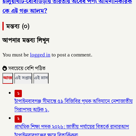
হালুয়াঘাট-ধোবাউড়ায় ভারতীয় অবৈধ পণ্য আমদানিকারক
কে এই গরু আলম?
মন্তব্য (০)
আপনার মন্তব্য লিখুন
You must be
logged in
to post a comment.
সবচেয়ে বেশি পঠিত
আজ
এই সপ্তাহ
এই মাস
১
চাঁপাইনবাবগঞ্জ সীমান্তে ৫৯ বিজিবির পৃথক অভিযানে নেশাজাতীয়
সিরাপসহ আটক ১,
২
প্রাথমিক শিক্ষা পদক ২০২৬: জাতীয় পর্যায়ের বিতর্কে রানারআপ
চাঁপাইনবাবগঞ্জের ক্ষুদে বিতার্কিকরা,