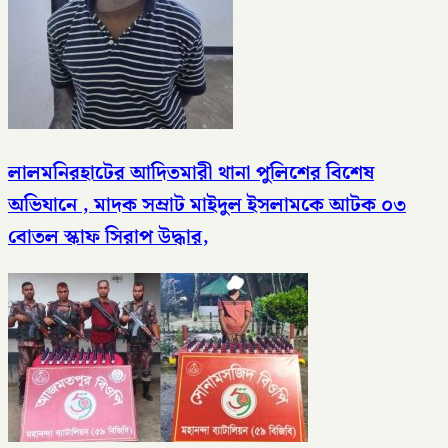
লালমনিরহাটের আদিতমারী থানা পুলিশের বিশেষ
অভিযানে , মাদক সম্রাট মাইদুল ইসলামকে আটক ০৩
বোতল স্কাফ সিরাপ উদ্ধার,