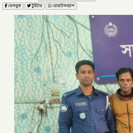
ফেসবুক
টুইটার
হোয়াটসঅ্যাপ