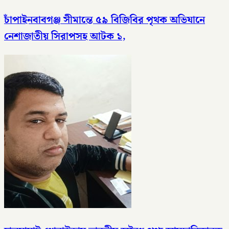
চাঁপাইনবাবগঞ্জ সীমান্তে ৫৯ বিজিবির পৃথক অভিযানে
নেশাজাতীয় সিরাপসহ আটক ১,