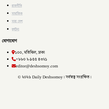
রাজনীতি
সামাজিক
সারা দেশ
দুর্ঘটনা
যোগাযোগ
১০০, মতিঝিল, ঢাকা
+৮৮০ ২-৯৫৫ ৪৩২১
editor@deshsomoy.com
© ২০২৬ Daily Deshsomoy। সর্বস্বত্ব সংরক্ষিত।