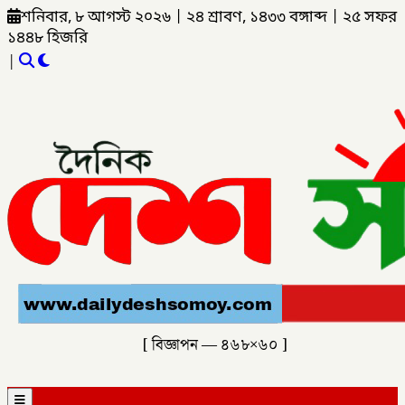
শনিবার, ৮ আগস্ট ২০২৬
|
২৪ শ্রাবণ, ১৪৩৩ বঙ্গাব্দ
|
২৫ সফর
১৪৪৮ হিজরি
|
[ বিজ্ঞাপন — ৪৬৮×৬০ ]