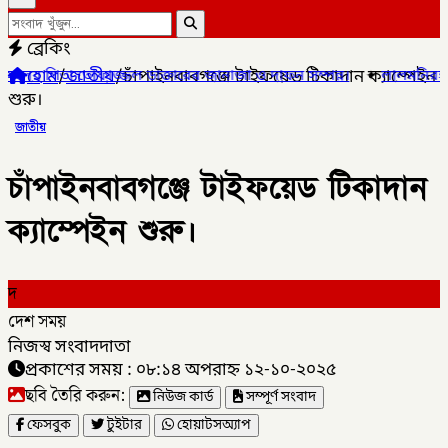
ব্রেকিং
হোম
/
জাতীয়
/
চাঁপাইনবাবগঞ্জে টাইফয়েড টিকাদান ক্যাম্পেইন
তোফাজ্জল ডাক্তারের জানাজা ও দাফন সম্পন্ন।
✦
লালমনিরহাটের ৫ উপজেলা
শুরু।
জাতীয়
চাঁপাইনবাবগঞ্জে টাইফয়েড টিকাদান
ক্যাম্পেইন শুরু।
দ
দেশ সময়
নিজস্ব সংবাদদাতা
প্রকাশের সময় : ০৮:১৪ অপরাহ্ন ১২-১০-২০২৫
ছবি তৈরি করুন:
নিউজ কার্ড
সম্পূর্ণ সংবাদ
ফেসবুক
টুইটার
হোয়াটসঅ্যাপ