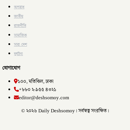
অপরাধ
জাতীয়
রাজনীতি
সামাজিক
সারা দেশ
দুর্ঘটনা
যোগাযোগ
১০০, মতিঝিল, ঢাকা
+৮৮০ ২-৯৫৫ ৪৩২১
editor@deshsomoy.com
© ২০২৬ Daily Deshsomoy। সর্বস্বত্ব সংরক্ষিত।