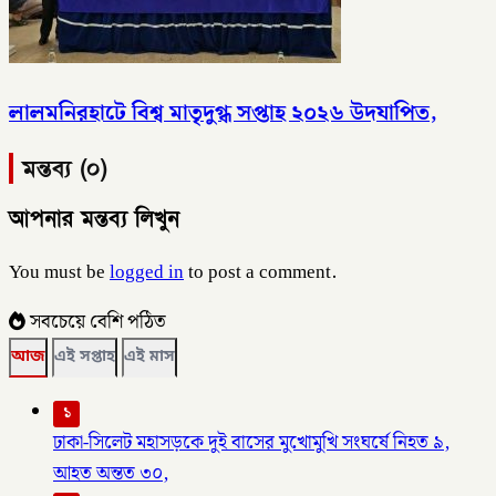
লালমনিরহাটে বিশ্ব মাতৃদুগ্ধ সপ্তাহ ২০২৬ উদযাপিত,
মন্তব্য (০)
আপনার মন্তব্য লিখুন
You must be
logged in
to post a comment.
সবচেয়ে বেশি পঠিত
আজ
এই সপ্তাহ
এই মাস
১
ঢাকা-সিলেট মহাসড়কে দুই বাসের মুখোমুখি সংঘর্ষে নিহত ৯,
আহত অন্তত ৩০,