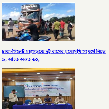
ঢাকা-সিলেট মহাসড়কে দুই বাসের মুখোমুখি সংঘর্ষে নিহত
৯, আহত অন্তত ৩০,