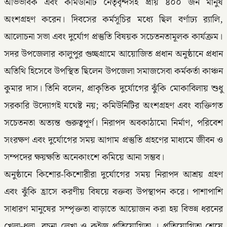
অভিভাবক এবং কমিউনিটি নেতৃবৃন্দসহ প্রায় ৪০০ জন মানুষ
অংশগ্রহণ করেন। দিবসের কর্মসূচির মধ্যে ছিল বর্ণাঢ্য র‍্যালি,
আলোচনা সভা এবং দুর্যোগ প্রস্তুতি বিষয়ক সচেতনতামূলক কার্যক্রম।
সদর উপজেলার কালুপুর গুচ্ছগ্রামে আয়োজিত প্রধান অনুষ্ঠানে প্রধান
অতিথি হিসেবে উপস্থিত ছিলেন উপজেলা সমাজসেবা কর্মকর্তা কাঞ্চন
কুমার দাস। তিনি বলেন, প্রাকৃতিক দুর্যোগের ঝুঁকি মোকাবিলায় শুধু
সরকারি উদ্যোগই যথেষ্ট নয়; কমিউনিটির অংশগ্রহণ এবং ব্যক্তিগত
সচেতনতা অত্যন্ত গুরুত্বপূর্ণ। নিরাপদ অবকাঠামো নির্মাণ, পরিবেশ
সংরক্ষণ এবং দুর্যোগের সময় আগাম প্রস্তুতি গ্রহণের মাধ্যমে জীবন ও
সম্পদের ক্ষয়ক্ষতি অনেকাংশে কমিয়ে আনা সম্ভব।
অনুষ্ঠানে কিশোর-কিশোরীরা দুর্যোগের সময় নিরাপদ আশ্রয় গ্রহণ
এবং ঝুঁকি হ্রাসে করণীয় বিষয়ে বক্তব্য উপস্থাপন করে। পাশাপাশি
সাধারণ মানুষের সম্পৃক্ততা বাড়াতে আয়োজন করা হয় বিভন্ন ধরনের
খেলা-ধূলা, রচনা লেখা ও কুইজ প্রতিযোগিতা । প্রতিযোগিতা শেষে