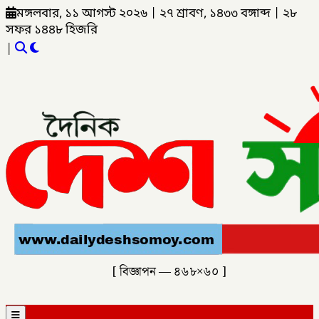
মঙ্গলবার, ১১ আগস্ট ২০২৬
|
২৭ শ্রাবণ, ১৪৩৩ বঙ্গাব্দ
|
২৮
সফর ১৪৪৮ হিজরি
|
[ বিজ্ঞাপন — ৪৬৮×৬০ ]