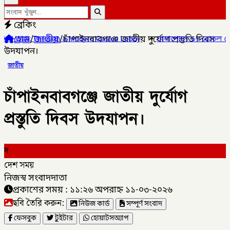
ব্রেকিং
হোম
/
জাতীয়
/
চাঁপাইনবাবগঞ্জে জাতীয় দুর্যোগ প্রস্তুতি দিবস
dern Casino Lobby
✦
বেনাপোলে ৯৭ বোতল নেশা জাতীয় সিরাপসহ আটক
উদযাপন।
জাতীয়
চাঁপাইনবাবগঞ্জে জাতীয় দুর্যোগ
প্রস্তুতি দিবস উদযাপন।
দ
দেশ সময়
নিজস্ব সংবাদদাতা
প্রকাশের সময় : ১১:২৬ অপরাহ্ন ১১-০৩-২০২৬
ছবি তৈরি করুন:
নিউজ কার্ড
সম্পূর্ণ সংবাদ
ফেসবুক
টুইটার
হোয়াটসঅ্যাপ