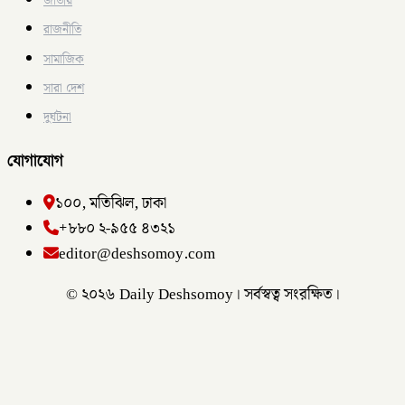
জাতীয়
রাজনীতি
সামাজিক
সারা দেশ
দুর্ঘটনা
যোগাযোগ
১০০, মতিঝিল, ঢাকা
+৮৮০ ২-৯৫৫ ৪৩২১
editor@deshsomoy.com
© ২০২৬ Daily Deshsomoy। সর্বস্বত্ব সংরক্ষিত।