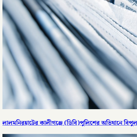
লালমনিরহাটের কালীগঞ্জে (ডিবি)পুলিশের অভিযানে বিপুল 