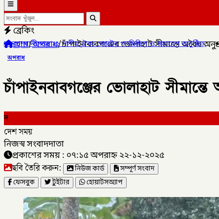
ব্রেকিং
হোম
/
অপরাধ
/
চাঁপাইনবাবগঞ্জের ভোলাহাট সীমান্তে অবৈধ অ
ের গণমিছিল ও সমাবেশ অনুষ্ঠিত,
✦
লালমনিরহাটের কালীগঞ্জে (ডিবি)পুলিশ
অপরাধ
চাঁপাইনবাবগঞ্জের ভোলাহাট সীমান্ত
দ
দেশ সময়
নিজস্ব সংবাদদাতা
প্রকাশের সময় : ০৭:১৫ অপরাহ্ন ২২-১২-২০২৫
ছবি তৈরি করুন:
নিউজ কার্ড
সম্পূর্ণ সংবাদ
ফেসবুক
টুইটার
হোয়াটসঅ্যাপ