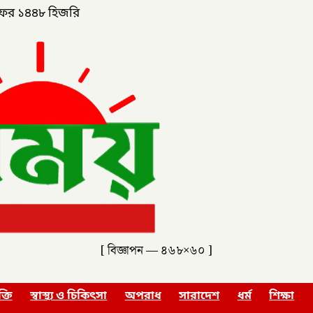
ফর ১৪৪৮ হিজরি
[ বিজ্ঞাপন — ৪৬৮×৬০ ]
ক্তি
স্বাস্থ্য ও চিকিৎসা
অপরাধ
সারাদেশ
ধর্ম
শিক্ষা