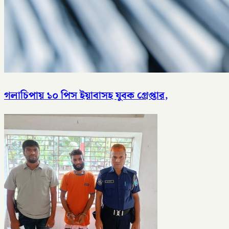
গলাচিপায় ১০ পিস ইয়াবাসহ যুবক গ্রেপ্তার,